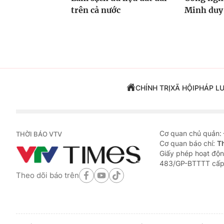
trên cả nước
Minh duy 
CHÍNH TRỊ
XÃ HỘI
PHÁP L
Cơ quan chủ quản:
THỜI BÁO VTV
Cơ quan báo chí:
T
Giấy phép hoạt độn
483/GP-BTTTT cấp
Theo dõi báo trên