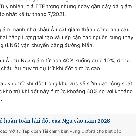
uy nhiên, giá TTF trong những ngày gần đây đã giảm
 nhất kể từ tháng 7/2021.
 giảm mạnh nhờ châu Âu cắt giảm thành công nhu cầu
hai năng lượng tái tạo và tiếp cận các nguồn cung thay
ỏng (LNG) vận chuyển bằng đường biển.
hâu Âu từ Nga giảm từ hơn 40% xuống dưới 10%, đồng
châu Âu duy trì dự trữ khí đốt ở mức cao.
c kho trữ khí đốt trong khu vực sẽ sớm đạt công suất
ác kho trữ khí đốt này ở mức khoảng 60% so với khoảng
.
bỏ hoàn toàn khí đốt của Nga vào năm 2028
cáo mới từ Tập đoàn Tài chính bền vững Oxford cho biết các