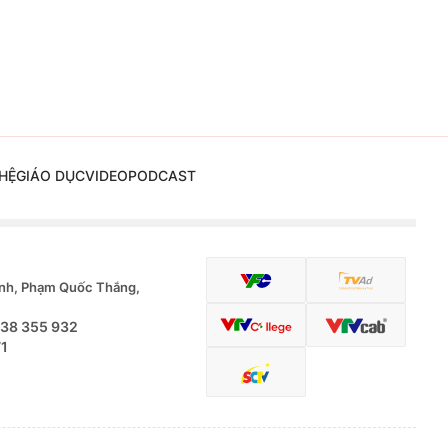
HỆ
GIÁO DỤC
VIDEO
PODCAST
nh, Phạm Quốc Thắng,
.38 355 932
71