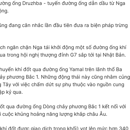
đường ống Druzhba - tuyến đường ống dẫn dầu từ Nga
ộng.
ũng đang cân nhắc lần đầu tiên đưa ra biện pháp trừng
ạch ngăn chặn Nga tái khởi động một số đường ống khí
a trong hội nghị thượng đỉnh G7 sắp tới tại Nhật Bản.
uyển khí đốt qua đường ống Yamal trên lãnh thổ Ba
ảy phương Bắc 1. Những động thái này cũng nhằm củng
 Tây với việc chấm dứt sự phụ thuộc vào nguồn cung
ập kỷ qua.
đốt qua đường ống Dòng chảy phương Bắc 1 kết nối với
i cuộc khủng hoảng năng lượng khắp châu Âu.
 khí đốt được giao dịch trong khối) vọt lên mức hơn 340