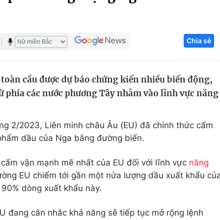
Góc ảnh
Chia sẻ
Giáo dục
Công nghệ
Tuyển sinh
Hitech Công ng
 toàn cầu được dự báo chứng kiến nhiều biến động,
Học trực tuyến
Sản phẩm
từ phía các nước phương Tây nhằm vào lĩnh vực năng
g
Thị trường
Tư vấn
áng 2/2023, Liên minh châu Âu (EU) đã chính thức cấm
 phẩm dầu của Nga bằng đường biển.
 cấm vận mạnh mẽ nhất của EU đối với lĩnh vực
năng
rường EU chiếm tới gần một nửa lượng dầu xuất khẩu củ
 90% dòng xuất khẩu này.
U đang cân nhắc khả năng sẽ tiếp tục mở rộng lệnh