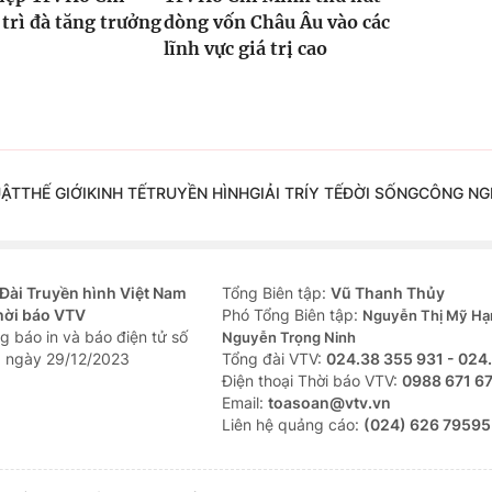
trì đà tăng trưởng
dòng vốn Châu Âu vào các
lĩnh vực giá trị cao
UẬT
THẾ GIỚI
KINH TẾ
TRUYỀN HÌNH
GIẢI TRÍ
Y TẾ
ĐỜI SỐNG
CÔNG NG
Đài Truyền hình Việt Nam
Tổng Biên tập:
Vũ Thanh Thủy
hời báo VTV
Phó Tổng Biên tập:
Nguyễn Thị Mỹ Hạ
g báo in và báo điện tử số
Nguyễn Trọng Ninh
 ngày 29/12/2023
Tổng đài VTV:
024.38 355 931 - 024
Ðiện thoại Thời báo VTV:
0988 671 6
Email:
toasoan@vtv.vn
Liên hệ quảng cáo:
(024) 626 79595