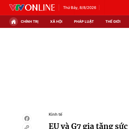
Thứ Bảy, 8/8/2026
CHÍNH TRỊ
XÃ HỘI
PHÁP LUẬT
THẾ GIỚI
Chính trị
Xã hội
Thế giới
Kinh tế
Tin tức
Tài chính
Thế giới đó đây
Thị trường
Câu chuyện quốc tế
Góc doanh nghiệp
Dữ liệu và đời sống
Kinh tế
EU và G7 gia tăng sứ