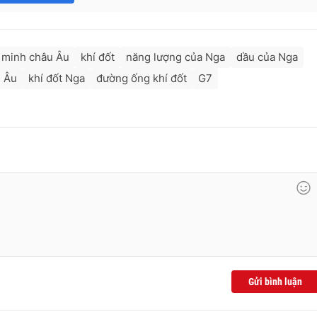
n minh châu Âu
khí đốt
năng lượng của Nga
dầu của Nga
u Âu
khí đốt Nga
đường ống khí đốt
G7
Gửi bình luận