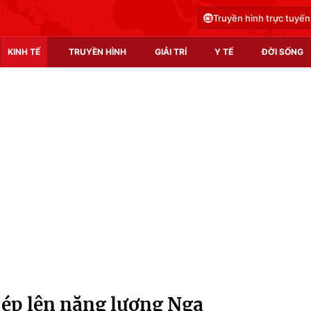
Truyền hình trực tuyến
KINH TẾ
TRUYỀN HÌNH
GIẢI TRÍ
Y TẾ
ĐỜI SỐNG
Pháp luật
Y tế
Truyền hình
Multimedia
Phim VTV
Video
Hậu trường
Shorts video
Nhân vật
Podcast
Khán giả
EMagazine
Giải sao mai
Photo
c ép lên năng lượng Nga
Infographic