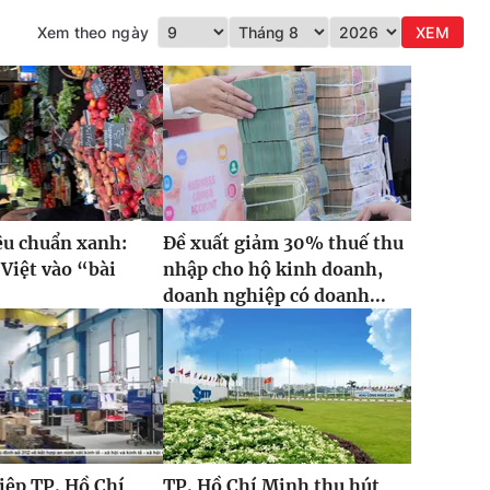
Xem theo ngày
XEM
iêu chuẩn xanh:
Đề xuất giảm 30% thuế thu
Việt vào “bài
nhập cho hộ kinh doanh,
”
doanh nghiệp có doanh...
iệp TP. Hồ Chí
TP. Hồ Chí Minh thu hút