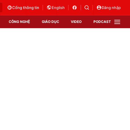
Cổng thông tin
English
Đăng nhập
CÔNG NGHỆ
GIÁO DỤC
VIDEO
PODCAST
VTV Money
VTV Thể thao
VTV Sức khoẻ
Bất động sản
Thị trường 24h
Tấm lòng Việt
Vươn mình bằng AI
VTV4
VTV8
VTV9
Lịch phát sóng
Giao lưu trực tuyến
Sự kiện