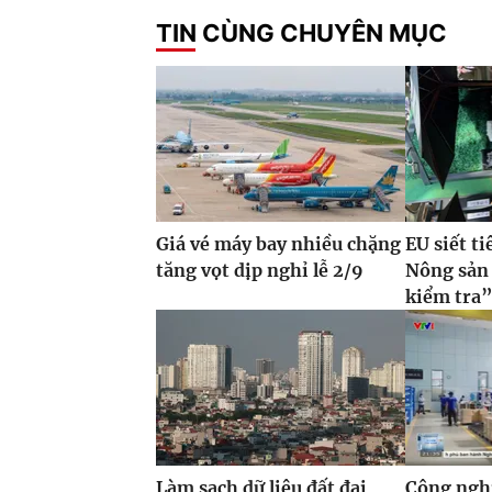
TIN CÙNG CHUYÊN MỤC
Giá vé máy bay nhiều chặng
EU siết t
tăng vọt dịp nghỉ lễ 2/9
Nông sản 
kiểm tra
Làm sạch dữ liệu đất đai
Công ngh