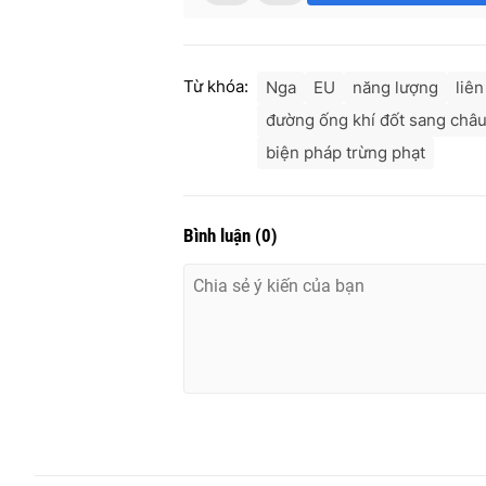
Từ khóa:
Nga
EU
năng lượng
liê
đường ống khí đốt sang châ
biện pháp trừng phạt
Bình luận
(
0
)