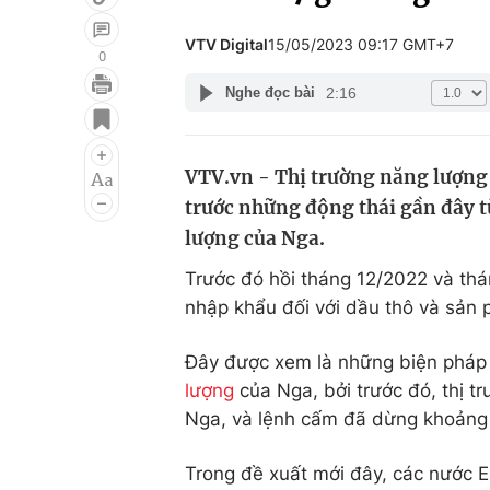
VTV Digital
15/05/2023 09:17 GMT+7
0
2:16
Nghe đọc bài
Giải trí
Đời sống
Điện ảnh
Du lịch
VTV.vn - Thị trường năng lượng
Âm nhạc
Làm đẹp
trước những động thái gần đây 
Sao
Chất lượng cuộc sốn
lượng của Nga.
Trước đó hồi tháng 12/2022 và th
nhập khẩu đối với dầu thô và sản
Đây được xem là những biện pháp
lượng
của Nga, bởi trước đó, thị t
Nga, và lệnh cấm đã dừng khoảng
Trong đề xuất mới đây, các nước E