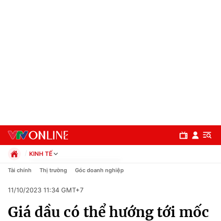
KINH TẾ
Chính trị
Tài chính
Thị trường
Góc doanh nghiệp
Xã hội
11/10/2023 11:34 GMT+7
Pháp luật
Chuyên mục
Kinh tế
Giá dầu có thể hướng tới mốc
Thể thao