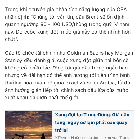
Trong khi chuyên gia phân tích năng lượng của CBA
nhận định: "Chúng tôi vẫn tin, dầu Brent sẽ ổn định
quanh ngưỡng 90 - 100 USD/thùng trong quý IV năm
THỜI BÁO VTV
nay. Do cuộc xung đột, mức giá này có thể nhỉnh hơn
chút".
Các tổ chức tài chính như Goldman Sachs hay Morgan
Theo dõi báo trên
Stanley đều đánh giá, cuộc xung đột giữa hai bên sẽ
không có nhiều tác động tới giá dầu trong ngắn hạn,
nhưng về dài hạn có thể ảnh hưởng tới tiến trình bình
Cơ quan chủ quản:
Đài Truyền hình Việt Nam
thường hóa quan hệ giữa Israel và Saidi Arabia, từ đó
Cơ quan báo chí:
Thời báo VTV
ảnh hưởng gián tiếp tới chính sách dầu lửa của nước
Giấy phép hoạt động báo in và báo điện tử số 483/GP-BTTTT
xuất khẩu dầu lớn nhất thế giới.
cấp ngày 29/12/2023
Tổng Biên tập:
Vũ Thanh Thủy
Xung đột tại Trung Đông: Giá dầu
Phó Tổng Biên tập:
Nguyễn Thị Mỹ Hạnh, Phạm Quốc Thắng,
tăng, nguy cơ lạm phát cao quay
Nguyễn Trọng Ninh
trở lại
Tổng đài VTV:
024.38 355 931 - 024.38 355 932
VTV.vn - Những xung đột tại khu vực Trung