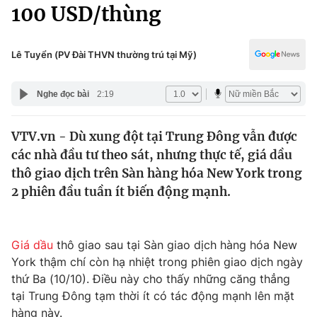
Chính trị
100 USD/thùng
Truyền hình
Văn hóa - Giải trí
Xã hội
Y tế
Lê Tuyển (PV Đài THVN thường trú tại Mỹ)
Đời sống
Pháp luật
Công nghệ
Nghe đọc bài
2:19
Giáo dục
Y tế
VTV.vn - Dù xung đột tại Trung Đông vẫn được
các nhà đầu tư theo sát, nhưng thực tế, giá dầu
Thế giới
thô giao dịch trên Sàn hàng hóa New York trong
2 phiên đầu tuần ít biến động mạnh.
Tin tức
Kinh tế
Thế giới đó đây
Tài chính
Giá dầu
thô giao sau tại Sàn giao dịch hàng hóa New
Dữ liệu và đời sống
Câu chuyện quốc tế
York thậm chí còn hạ nhiệt trong phiên giao dịch ngày
Thị trường
thứ Ba (10/10). Điều này cho thấy những căng thẳng
Truyền hình
Góc doanh nghiệp
tại Trung Đông tạm thời ít có tác động mạnh lên mặt
hàng này.