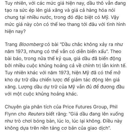
Tuy nhiên, với các mức giá hiện nay, dầu thô vẫn đang
Photo
Infographic
tạo ra sức ép lên giá xăng và giá cả hàng hóa nói
chung tại nhiều nước, trong đó đặc biệt có Mỹ. Vậy
mức giá này còn có thể leo thang tới đâu với tình hình
Video
Shorts video
hiện nay?
VTV Money
VTV Thể thao
Trang
Bloomberg
có bài "Dầu chắc không xảy ra như
năm 1973, nhưng có thể vẫn có diễn biến xấu". Theo
bài báo, trong nửa thế kỷ qua, giá dầu đã biến động
VTV Sức khoẻ
Bất động sản
bởi nhiều cuộc khủng hoảng cả về chính trị lẫn kinh tế.
Tuy nhiên khác với năm 1973, hiện Mỹ đã có thể mở
Thị trường 24h
Tấm lòng Việt
kho dự trữ dầu chiến lược để giảm tác động lên giá
xăng. Lượng dầu dự trữ của Mỹ vẫn đủ để đương đầu
với một cuộc khủng hoảng khác.
VTV4
Vươn mình bằng AI
Chuyên gia phân tích của Price Futures Group, Phil
VTV9
VTV8
Flynn cho
Reuters
biết rằng: "Giá dầu đang lên xuống
như trò chơi bóng bàn, lúc lo, lúc lại không. Điều này
không dựa trên nền tảng cơ bản của giao dịch".
Liên hệ tòa soạn
English