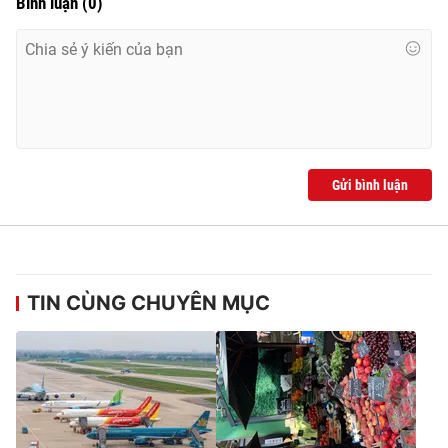
Bình luận
(
0
)
Gửi bình luận
TIN CÙNG CHUYÊN MỤC