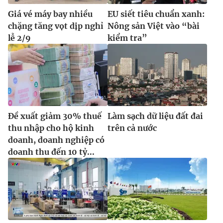
Giá vé máy bay nhiều
EU siết tiêu chuẩn xanh:
chặng tăng vọt dịp nghỉ
Nông sản Việt vào “bài
lễ 2/9
kiểm tra”
Đề xuất giảm 30% thuế
Làm sạch dữ liệu đất đai
thu nhập cho hộ kinh
trên cả nước
doanh, doanh nghiệp có
doanh thu đến 10 tỷ...