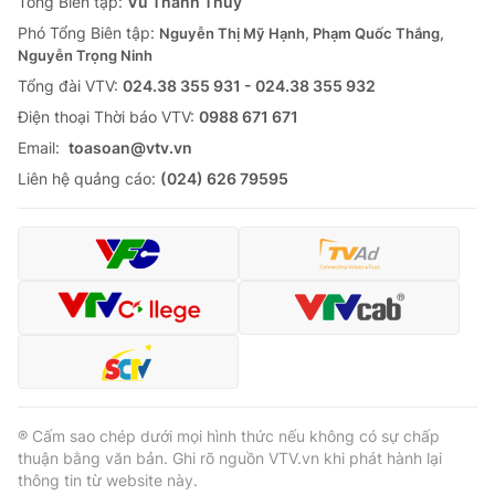
Tổng Biên tập:
Vũ Thanh Thủy
Phó Tổng Biên tập:
Nguyễn Thị Mỹ Hạnh, Phạm Quốc Thắng,
Nguyễn Trọng Ninh
Tổng đài VTV:
024.38 355 931 - 024.38 355 932
Ðiện thoại Thời báo VTV:
0988 671 671
Email:
toasoan@vtv.vn
Liên hệ quảng cáo:
(024) 626 79595
® Cấm sao chép dưới mọi hình thức nếu không có sự chấp
thuận bằng văn bản. Ghi rõ nguồn VTV.vn khi phát hành lại
thông tin từ website này.