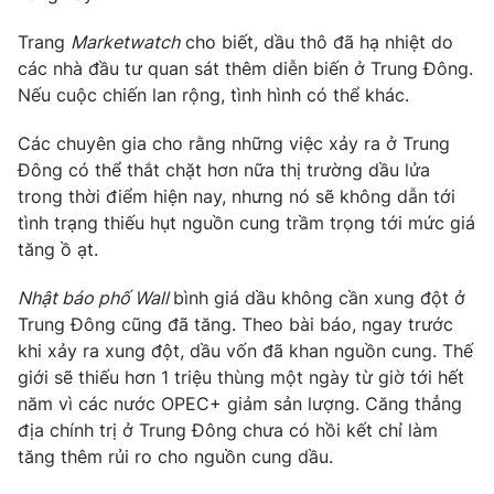
Phim VTV
Giải trí
Trang
Marketwatch
cho biết, dầu thô đã hạ nhiệt do
Hậu trường
các nhà đầu tư quan sát thêm diễn biến ở Trung Đông.
Điện ảnh
Đời sống
Nhân vật
Nếu cuộc chiến lan rộng, tình hình có thể khác.
Âm nhạc
Du lịch
Khán giả
Các chuyên gia cho rằng những việc xảy ra ở Trung
Giáo dục
Sao
Đông có thể thắt chặt hơn nữa thị trường dầu lửa
Làm đẹp
Giải sao mai
trong thời điểm hiện nay, nhưng nó sẽ không dẫn tới
Tuyển sinh
Công nghệ
Chất lượng cuộc sống
tình trạng thiếu hụt nguồn cung trầm trọng tới mức giá
Học trực tuyến
tăng ồ ạt.
Hitech Công nghệ tương lai
Giao lưu trực tuyến
Nhật báo phố Wall
bình giá dầu không cần xung đột ở
Sản phẩm
Trung Đông cũng đã tăng. Theo bài báo, ngay trước
Lịch phát sóng
Thị trường
khi xảy ra xung đột, dầu vốn đã khan nguồn cung. Thế
giới sẽ thiếu hơn 1 triệu thùng một ngày từ giờ tới hết
Tư vấn
năm vì các nước OPEC+ giảm sản lượng. Căng thẳng
Chuyên mục khác
địa chính trị ở Trung Đông chưa có hồi kết chỉ làm
tăng thêm rủi ro cho nguồn cung dầu.
Emagazine
Podcast