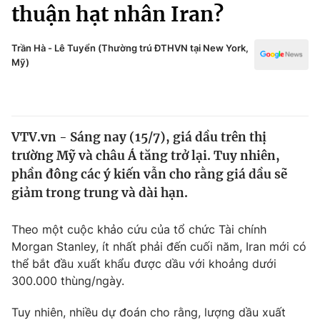
Chính trị
thuận hạt nhân Iran?
Truyền hình
Văn hóa - Giải trí
Xã hội
Trần Hà - Lê Tuyển (Thường trú ĐTHVN tại New York,
Y tế
Mỹ)
Đời sống
Pháp luật
Công nghệ
Giáo dục
Y tế
VTV.vn - Sáng nay (15/7), giá dầu trên thị
trường Mỹ và châu Á tăng trở lại. Tuy nhiên,
Thế giới
phần đông các ý kiến vẫn cho rằng giá dầu sẽ
giảm trong trung và dài hạn.
Tin tức
Kinh tế
Thế giới đó đây
Theo một cuộc khảo cứu của tổ chức Tài chính
Tài chính
Morgan Stanley, ít nhất phải đến cuối năm, Iran mới có
Dữ liệu và đời sống
Câu chuyện quốc tế
thể bắt đầu xuất khẩu được dầu với khoảng dưới
Thị trường
300.000 thùng/ngày.
Truyền hình
Góc doanh nghiệp
Tuy nhiên, nhiều dự đoán cho rằng, lượng dầu xuất