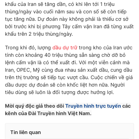
Phim VTV
khẩu của Iran sẽ tăng dần, có khi lên tới 1 triệu
Giải trí
thùng/ngày vào cuối năm sau và con số sẽ còn tiếp
Hậu trường
tục tăng nữa. Dự đoán này không phải là thiếu cơ sở
Điện ảnh
Đời sống
Nhân vật
bởi trước khi bị phương Tây cấm vận Iran đã từng xuất
Âm nhạc
khẩu trên 2 triệu thùng/ngày.
Du lịch
Khán giả
Giáo dục
Sao
Trong khi đó, lượng
dầu dự trữ
trong kho của Iran ước
Làm đẹp
Giải sao mai
tính còn khoảng 40 triệu thùng sẵn sàng chờ dỡ bỏ
Tuyển sinh
Công nghệ
Chất lượng cuộc sống
lệnh cấm vận là có thể xuất đi. Với một viễn cảnh mà
Học trực tuyến
Iran, OPEC, Mỹ cùng đua nhau sản xuất dầu, cung dầu
Hitech Công nghệ tương lai
trên thị trường sẽ tiếp tục vượt cầu. Cuộc chiến về giá
Giao lưu trực tuyến
dầu dược dự đoán sẽ còn khốc liệt hơn nữa. Người
Sản phẩm
tiêu dùng sẽ luôn là đối tượng được hưởng lợi.
Lịch phát sóng
Thị trường
Mời quý độc giả theo dõi
Truyền hình trực tuyến
các
Tư vấn
kênh của Đài Truyền hình Việt Nam.
Chuyên mục khác
Emagazine
Podcast
Tin liên quan