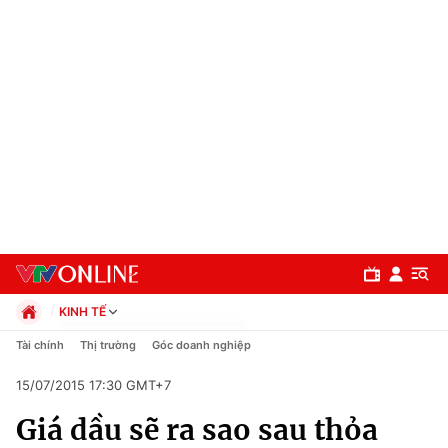
KINH TẾ
Chính trị
Tài chính
Thị trường
Góc doanh nghiệp
Xã hội
15/07/2015 17:30 GMT+7
Pháp luật
Chuyên mục
Kinh tế
Giá dầu sẽ ra sao sau thỏa
Thể thao