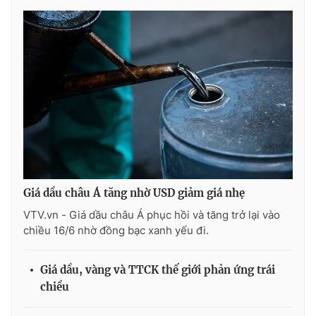
Photo
Infographic
Video
Shorts video
VTV Money
VTV Thể thao
VTV Sức khoẻ
Bất động sản
Thị trường 24h
Tấm lòng Việt
Giá dầu châu Á tăng nhờ USD giảm giá nhẹ
VTV.vn - Giá dầu châu Á phục hồi và tăng trở lại vào
VTV4
Vươn mình bằng AI
chiều 16/6 nhờ đồng bạc xanh yếu đi.
VTV9
VTV8
Giá dầu, vàng và TTCK thế giới phản ứng trái
chiều
Liên hệ tòa soạn
English