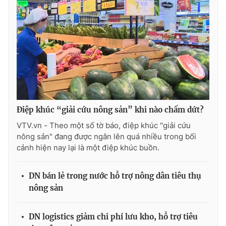
Photo
Infographic
Video
Shorts video
VTV Money
VTV Thể thao
VTV Sức khoẻ
Bất động sản
Điệp khúc “giải cứu nông sản” khi nào chấm dứt?
VTV.vn - Theo một số tờ báo, điệp khúc "giải cứu
Thị trường 24h
Tấm lòng Việt
nông sản" đang được ngân lên quá nhiều trong bối
cảnh hiện nay lại là một điệp khúc buồn.
VTV4
Vươn mình bằng AI
DN bán lẻ trong nước hỗ trợ nông dân tiêu thụ
nông sản
VTV9
VTV8
DN logistics giảm chi phí lưu kho, hỗ trợ tiêu
Liên hệ tòa soạn
English