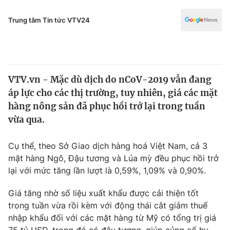
Chính trị
Truyền hình
Trung tâm Tin tức VTV24
Văn hóa - Giải trí
Xã hội
Y tế
Đời sống
Pháp luật
Công nghệ
VTV.vn - Mặc dù dịch do nCoV-2019 vẫn đang
Giáo dục
Y tế
áp lực cho các thị trường, tuy nhiên, giá các mặt
hàng nông sản đã phục hồi trở lại trong tuần
vừa qua.
Thế giới
Tin tức
Cụ thể, theo Sở Giao dịch hàng hoá Việt Nam, cả 3
Kinh tế
mặt hàng Ngô, Đậu tương và Lúa mỳ đều phục hồi trở
Thế giới đó đây
lại với mức tăng lần lượt là 0,59%, 1,09% và 0,90%.
Tài chính
Dữ liệu và đời sống
Câu chuyện quốc tế
Giá tăng nhờ số liệu xuất khẩu được cải thiện tốt
Thị trường
trong tuần vừa rồi kèm với động thái cắt giảm thuế
Truyền hình
Góc doanh nghiệp
nhập khẩu đối với các mặt hàng từ Mỹ có tổng trị giá