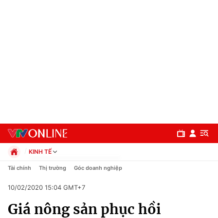
KINH TẾ
Chính trị
Tài chính
Thị trường
Góc doanh nghiệp
Xã hội
10/02/2020 15:04 GMT+7
Pháp luật
Chuyên mục
Kinh tế
Giá nông sản phục hồi
Thể thao