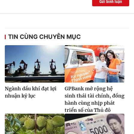
Gửi bình luận
Ðiện thoại Thời báo VTV:
024.66 897 897
Email:
toasoan@vtv.vn
Liên hệ quảng cáo:
024-7300.7108
TIN CÙNG CHUYÊN MỤC
Ngành dầu khí đạt lợi
GPBank mở rộng hệ
nhuận kỷ lục
sinh thái tài chính, đồng
hành cùng nhịp phát
® Cấm sao chép dưới mọi hình thức nếu không có sự chấp
triển số của Thủ đô
thuận bằng văn bản. Ghi rõ nguồn VTV.vn khi phát hành lại
thông tin từ website này.