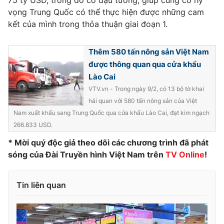
75 tỷ USD, trong đó có đậu tương, giúp củng cố hy
Phim VTV
Giải trí
vọng Trung Quốc có thể thực hiện được những cam
Hậu trường
kết của mình trong thỏa thuận giai đoạn 1.
Điện ảnh
Đời sống
Nhân vật
Âm nhạc
Thêm 580 tấn nông sản Việt Nam
Du lịch
Khán giả
được thông quan qua cửa khẩu
Giáo dục
Sao
Lào Cai
Làm đẹp
Giải sao mai
Tuyển sinh
VTV.vn - Trong ngày 9/2, có 13 bộ tờ khai
Công nghệ
Chất lượng cuộc sống
hải quan với 580 tấn nông sản của Việt
Học trực tuyến
Nam xuất khẩu sang Trung Quốc qua cửa khẩu Lào Cai, đạt kim ngạch
Hitech Công nghệ tương lai
266.833 USD.
Giao lưu trực tuyến
Sản phẩm
* Mời quý độc giả theo dõi các chương trình đã phát
sóng của Đài Truyền hình Việt Nam trên
TV Online
!
Lịch phát sóng
Thị trường
Tư vấn
Tin liên quan
Chuyên mục khác
Emagazine
Podcast