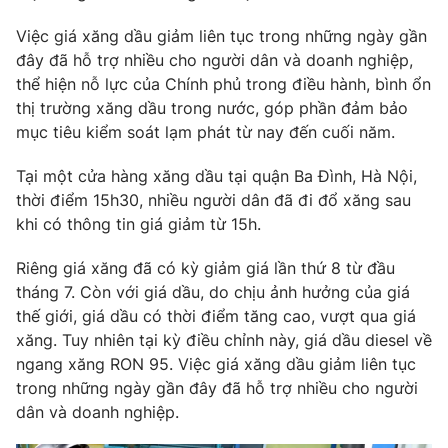
Phim VTV
Giải trí
Việc giá xăng dầu giảm liên tục trong những ngày gần
Hậu trường
đây đã hỗ trợ nhiều cho người dân và doanh nghiệp,
Điện ảnh
Đời sống
thể hiện nỗ lực của Chính phủ trong điều hành, bình ổn
Nhân vật
Âm nhạc
thị trường xăng dầu trong nước, góp phần đảm bảo
Du lịch
Khán giả
mục tiêu kiểm soát lạm phát từ nay đến cuối năm.
Giáo dục
Sao
Làm đẹp
Giải sao mai
Tại một cửa hàng xăng dầu tại quận Ba Đình, Hà Nội,
Tuyển sinh
Công nghệ
thời điểm 15h30, nhiều người dân đã đi đổ xăng sau
Chất lượng cuộc sống
Học trực tuyến
khi có thông tin giá giảm từ 15h.
Hitech Công nghệ tương lai
Giao lưu trực tuyến
Riêng giá xăng đã có kỳ giảm giá lần thứ 8 từ đầu
Sản phẩm
tháng 7. Còn với giá dầu, do chịu ảnh hưởng của giá
Lịch phát sóng
thế giới, giá dầu có thời điểm tăng cao, vượt qua giá
Thị trường
xăng. Tuy nhiên tại kỳ điều chỉnh này, giá dầu diesel về
Tư vấn
ngang xăng RON 95. Việc giá xăng dầu giảm liên tục
Chuyên mục khác
trong những ngày gần đây đã hỗ trợ nhiều cho người
dân và doanh nghiệp.
Emagazine
Podcast