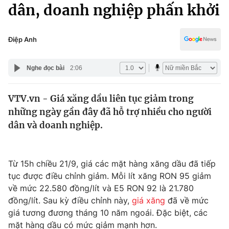
Chính trị
dân, doanh nghiệp phấn khởi
Truyền hình
Văn hóa - Giải trí
Xã hội
Y tế
Điệp Anh
Đời sống
Pháp luật
Công nghệ
Nghe đọc bài
2:06
Giáo dục
Y tế
VTV.vn - Giá xăng dầu liên tục giảm trong
những ngày gần đây đã hỗ trợ nhiều cho người
Thế giới
dân và doanh nghiệp.
Tin tức
Kinh tế
Thế giới đó đây
Từ 15h chiều 21/9, giá các mặt hàng xăng dầu đã tiếp
Tài chính
tục được điều chỉnh giảm. Mỗi lít xăng RON 95 giảm
Dữ liệu và đời sống
Câu chuyện quốc tế
về mức 22.580 đồng/lít và E5 RON 92 là 21.780
Thị trường
đồng/lít. Sau kỳ điều chỉnh này,
giá xăng
đã về mức
Truyền hình
giá tương đương tháng 10 năm ngoái. Đặc biệt, các
Góc doanh nghiệp
mặt hàng dầu có mức giảm mạnh hơn.