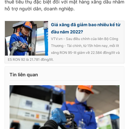
thuế tiêu thụ đặc biệt đối với mặt hàng xăng dầu nhằm
Ðiện thoại Thời báo VTV:
024.66 897 897
hỗ trợ người dân, doanh nghiệp.
Email:
toasoan@vtv.vn
Liên hệ quảng cáo:
024-7300.7108
Giá xăng đã giảm bao nhiêu kể từ
đầu năm 2022?
VTV.vn - Sau điều chỉnh của liên Bộ Công
Thương - Tài chính, từ 15h hôm nay, mỗi lít
xăng RON 95-III giảm về 22.584 đồng/lít và
E5 RON 92 là 21.781 đồng/lít.
Tin liên quan
® Cấm sao chép dưới mọi hình thức nếu không có sự chấp
thuận bằng văn bản. Ghi rõ nguồn VTV.vn khi phát hành lại
thông tin từ website này.