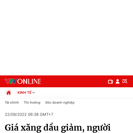
KINH TẾ
Chính trị
Tài chính
Thị trường
Góc doanh nghiệp
Xã hội
22/09/2022 06:38 GMT+7
Pháp luật
Chuyên mục
Kinh tế
Giá xăng dầu giảm, người
Thể thao