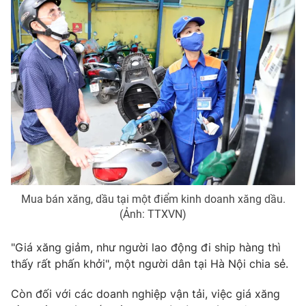
Photo
Infographic
Video
Shorts video
VTV Money
VTV Thể thao
VTV Sức khoẻ
Bất động sản
Thị trường 24h
Tấm lòng Việt
Mua bán xăng, dầu tại một điểm kinh doanh xăng dầu.
(Ảnh: TTXVN)
VTV4
Vươn mình bằng AI
"Giá xăng giảm, như người lao động đi ship hàng thì
VTV9
VTV8
thấy rất phấn khởi", một người dân tại Hà Nội chia sẻ.
Còn đối với các doanh nghiệp vận tải, việc giá xăng
Liên hệ tòa soạn
English