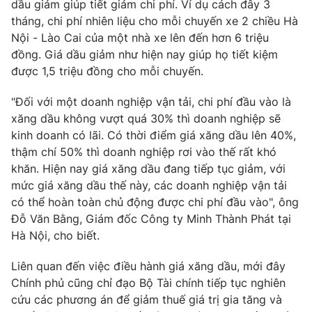
dầu giảm giúp tiết giảm chi phí. Ví dụ cách đây 3
tháng, chi phí nhiên liệu cho mỗi chuyến xe 2 chiều Hà
Nội - Lào Cai của một nhà xe lên đến hơn 6 triệu
đồng. Giá dầu giảm như hiện nay giúp họ tiết kiệm
THỜI BÁO VTV
được 1,5 triệu đồng cho mỗi chuyến.
"Đối với một doanh nghiệp vận tải, chi phí đầu vào là
xăng dầu không vượt quá 30% thì doanh nghiệp sẽ
Theo dõi báo trên
kinh doanh có lãi. Có thời điểm giá xăng dầu lên 40%,
thậm chí 50% thì doanh nghiệp rơi vào thế rất khó
khăn. Hiện nay giá xăng dầu đang tiếp tục giảm, với
Cơ quan chủ quản:
Đài Truyền hình Việt Nam
mức giá xăng dầu thế này, các doanh nghiệp vận tải
Cơ quan báo chí:
Thời báo VTV
có thể hoàn toàn chủ động được chi phí đầu vào", ông
Giấy phép hoạt động báo in và báo điện tử số 483/GP-BTTTT
Đỗ Văn Bằng, Giám đốc Công ty Minh Thành Phát tại
cấp ngày 29/12/2023
Hà Nội, cho biết.
Tổng Biên tập:
Vũ Thanh Thủy
Liên quan đến việc điều hành giá xăng dầu, mới đây
Phó Tổng Biên tập:
Nguyễn Thị Mỹ Hạnh, Phạm Quốc Thắng,
Nguyễn Trọng Ninh
Chính phủ cũng chỉ đạo Bộ Tài chính tiếp tục nghiên
cứu các phương án để giảm thuế giá trị gia tăng và
Tổng đài VTV:
024.38 355 931 - 024.38 355 932