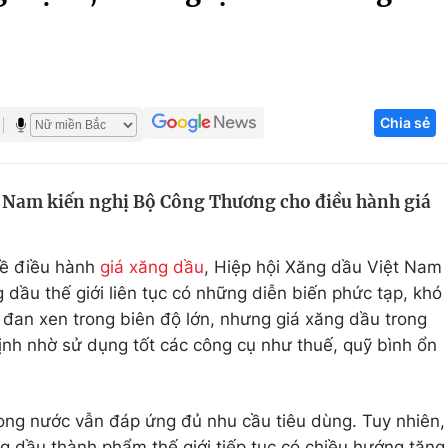
Góc ảnh
Giáo dục
Công nghệ
Chia sẻ
Tuyển sinh
Hitech Công ng
Học trực tuyến
Sản phẩm
t Nam kiến nghị Bộ Công Thương cho điều hành giá
g
Thị trường
Tư vấn
về điều hành
giá xăng dầu
, Hiệp hội Xăng dầu Việt Nam
g dầu thế giới liên tục có những diễn biến phức tạp, khó
 đan xen trong biên độ lớn, nhưng giá xăng dầu trong
nh nhờ sử dụng tốt các công cụ như thuế, quỹ bình ổn
ong nước vẫn đáp ứng đủ nhu cầu tiêu dùng. Tuy nhiên,
g dầu thành phẩm thế giới tiếp tục có chiều hướng tăng