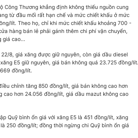
 Bộ Công Thương khẳng định không thiếu nguồn cung
ng từ đầu mối rất hạn chế và mức chiết khấu ở mức
ồng/lít. Theo họ, chỉ khi mức chiết khấu khoảng 700 -
i cửa hàng bán lẻ phải gánh thêm chi phí vận chuyển,
giá cao...
 22/8, giá xăng được giữ nguyên, còn giá dầu diesel
 xăng E5 giữ nguyên, giá bán không quá 23.725 đồng/lít
669 đồng/lít.
điều chỉnh tăng 850 đồng/lít, giá bán không cao hơn
g cao hơn 24.056 đồng/lít, giá dầu mazut không cao
 lập Quỹ bình ổn giá với xăng E5 là 451 đồng/lít, xăng
là 250 đồng/lít; đồng thời ngừng chi Quỹ bình ổn giá