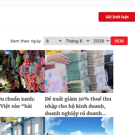
Gửi bình luận
Xem theo ngày
XEM
iêu chuẩn xanh:
Đề xuất giảm 30% thuế thu
Việt vào “bài
nhập cho hộ kinh doanh,
”
doanh nghiệp có doanh...