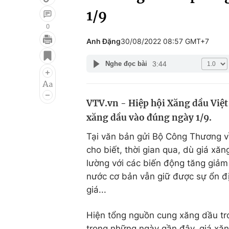
1/9
0
Anh Đặng
30/08/2022 08:57 GMT+7
Giải trí
Đời sống
3:44
Nghe đọc bài
Điện ảnh
Du lịch
Âm nhạc
Làm đẹp
VTV.vn - Hiệp hội Xăng dầu Việ
Sao
Chất lượng cuộc sốn
xăng dầu vào đúng ngày 1/9.
Tại văn bản gửi Bộ Công Thương 
cho biết, thời gian qua, dù giá xăn
lường với các biến động tăng giảm
nước cơ bản vẫn giữ được sự ổn đị
giá...
Hiện tổng nguồn cung xăng dầu tr
trong những ngày gần đây, giá xăn