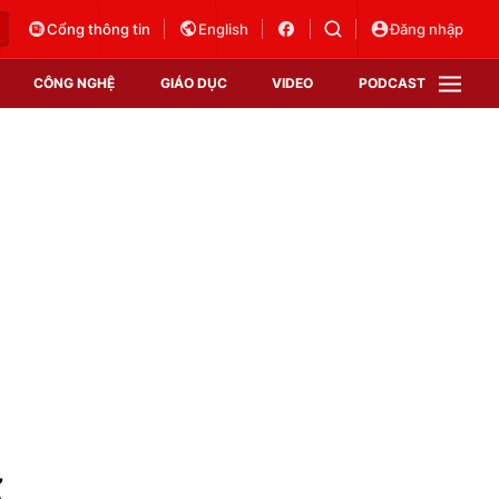
Cổng thông tin
English
Đăng nhập
CÔNG NGHỆ
GIÁO DỤC
VIDEO
PODCAST
VTV Money
VTV Thể thao
VTV Sức khoẻ
Bất động sản
Thị trường 24h
Tấm lòng Việt
Vươn mình bằng AI
VTV4
VTV8
VTV9
Lịch phát sóng
Giao lưu trực tuyến
ừ
Sự kiện