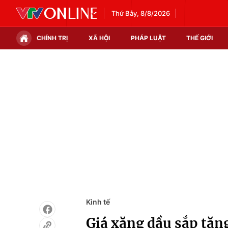
Thứ Bảy, 8/8/2026
CHÍNH TRỊ
XÃ HỘI
PHÁP LUẬT
THẾ GIỚI
Chính trị
Xã hội
Thế giới
Kinh tế
Tin tức
Tài chính
Thế giới đó đây
Thị trường
Câu chuyện quốc tế
Góc doanh nghiệp
Dữ liệu và đời sống
Kinh tế
Giá xăng dầu sắp tăng