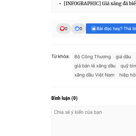
[INFOGRAPHIC] Giá xăng đã biến
0
0
Bài đọc hay? Thả t
Từ khóa:
Bộ Công Thương
giá dầu
giá bán lẻ xăng dầu
quỹ bì
xăng dầu Việt Nam
hiệp hộ
Bình luận
(
0
)