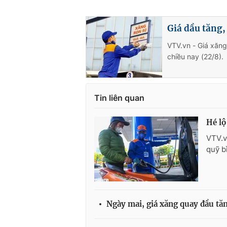
Giá dầu tăng,
VTV.vn - Giá xăng
chiều nay (22/8).
Tin liên quan
Hé lộ
VTV.v
quỹ b
Ngày mai, giá xăng quay đầu tă