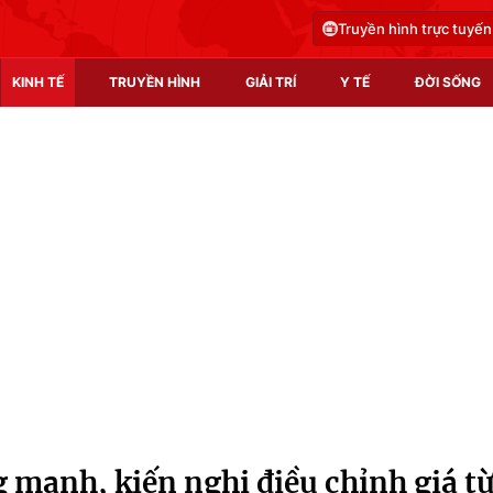
Truyền hình trực tuyến
KINH TẾ
TRUYỀN HÌNH
GIẢI TRÍ
Y TẾ
ĐỜI SỐNG
Pháp luật
Y tế
Truyền hình
Multimedia
Phim VTV
Video
Hậu trường
Shorts video
Nhân vật
Podcast
Khán giả
EMagazine
Giải sao mai
Photo
 mạnh, kiến nghị điều chỉnh giá t
Infographic