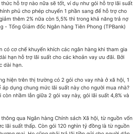
hức hỗ trợ nào nữa sẽ tốt, ví dụ như gói hỗ trợ lãi suất
Chính phủ cho phép chuyển 1 phần sang để hỗ trợ cho
giảm thêm 2% nữa còn 5,5% thì trong khả năng trả nợ
ng - Tổng Giám đốc Ngân hàng Tiên Phong (TPBank)
n có cơ chế khuyến khích các ngân hàng khi tham gia
dài hạn hỗ trợ lãi suất cho các khoản vay ưu đãi. Bởi
c dài hạn.
ng hiện trên thị trường có 2 gói cho vay nhà ở xã hội, 1
hể áp dụng chung mức lãi suất này cho người mua nhà?
còn nhầm lẫn giữa 2 gói vay này, gói lãi suất 4,8% và
n thông qua Ngân hàng Chính sách Xã hội, từ nguồn vốn
c lãi suất thấp. Còn gói 120 nghìn tỷ đồng là từ nguồn
ương mại. Họ cũng phải trả lãi tiền gửi cho người dân