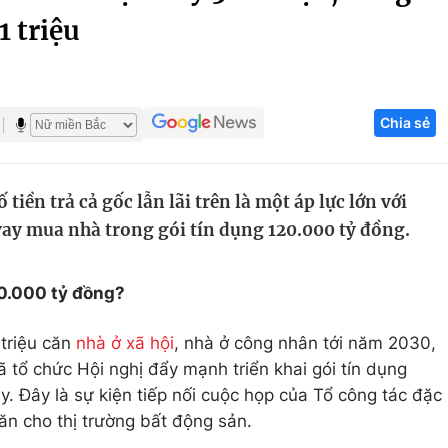
1 triệu
Góc ảnh
Giáo dục
Công nghệ
Chia sẻ
Tuyển sinh
Hitech Công ng
Học trực tuyến
Sản phẩm
tiền trả cả gốc lẫn lãi trên là một áp lực lớn với
g
Thị trường
ay mua nhà trong gói tín dụng 120.000 tỷ đồng.
Tư vấn
20.000 tỷ đồng?
 triệu căn
nhà ở xã hội
, nhà ở công nhân tới năm 2030,
tổ chức Hội nghị đẩy mạnh triển khai gói tín dụng
. Đây là sự kiện tiếp nối cuộc họp của Tổ công tác đặc
ăn cho thị trường bất động sản.