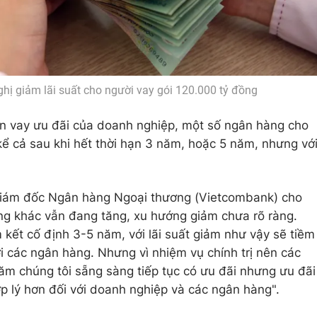
hị giảm lãi suất cho người vay gói 120.000 tỷ đồng
hạn vay ưu đãi của doanh nghiệp, một số ngân hàng cho
 kể cả sau khi hết thời hạn 3 năm, hoặc 5 năm, nhưng vớ
iám đốc Ngân hàng Ngoại thương (Vietcombank) cho
rường khác vẫn đang tăng, xu hướng giảm chưa rõ ràng.
kết cố định 3-5 năm, với lãi suất giảm như vậy sẽ tiềm
với các ngân hàng. Nhưng vì nhiệm vụ chính trị nên các
m chúng tôi sẵng sàng tiếp tục có ưu đãi nhưng ưu đãi
ợp lý hơn đối với doanh nghiệp và các ngân hàng".