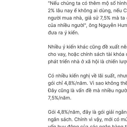
"Nếu chúng ta có thêm mộ số hình t
2% lâu nay ế không ai dùng, nếu 
người mua nhà, giả sử 7,5% mà ta 
của nhiều người", ông Nguyễn Hư
đưa ra ý kiến.
Nhiều ý kiến khác cũng đề xuất nê
cho vay, hoặc chính sách tài khóa 
phát triển nhà ở xã hội là chiến lượ
Có nhiều kiến nghị về lãi suất, như
gói chỉ 4,8%/năm. Vì sao không t
Đây cũng là vấn đề mà nhiều người 
7,5%/năm.
Gói 4,8%/năm, đây là gói giải ngâ
ngân sách. Chính vì vậy, mới có mứ
vốn huy động của các ngân hàng th