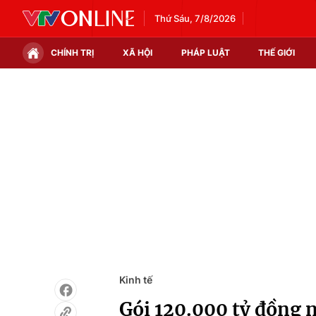
Thứ Sáu, 7/8/2026
CHÍNH TRỊ
XÃ HỘI
PHÁP LUẬT
THẾ GIỚI
Chính trị
Xã hội
Thế giới
Kinh tế
Tin tức
Tài chính
Thế giới đó đây
Thị trường
Câu chuyện quốc tế
Góc doanh nghiệp
Dữ liệu và đời sống
Kinh tế
Gói 120.000 tỷ đồng n