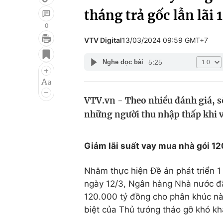
tháng trả gốc lẫn lãi 1
0
VTV Digital
13/03/2024 09:59 GMT+7
Giải trí
Đời sống
5:25
Nghe đọc bài
Điện ảnh
Du lịch
Âm nhạc
Làm đẹp
VTV.vn - Theo nhiều đánh giá, số 
Sao
Chất lượng cuộc sốn
những người thu nhập thấp khi v
Giảm lãi suất vay mua nhà gói 1
Nhằm thực hiện Đề án phát triển 1
ngày 12/3, Ngân hàng Nhà nước đã 
120.000 tỷ đồng cho phân khúc này
biệt của Thủ tướng tháo gỡ khó kh