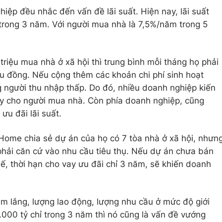
hiệp đều nhắc đến vấn đề lãi suất. Hiện nay, lãi suất
trong 3 năm. Với người mua nhà là 7,5%/năm trong 5
riệu mua nhà ở xã hội thì trung bình mỗi tháng họ phải
iệu đồng. Nếu cộng thêm các khoản chi phí sinh hoạt
ng người thu nhập thấp. Do đó, nhiều doanh nghiệp kiến
ày cho người mua nhà. Còn phía doanh nghiệp, cũng
ưu đãi lãi suất.
Home chia sẻ dự án của họ có 7 tòa nhà ở xã hội, nhưn
phải căn cứ vào nhu cầu tiêu thụ. Nếu dự án chưa bán
thế, thời hạn cho vay ưu đãi chỉ 3 năm, sẽ khiến doanh
ầm lắng, lượng lao động, lượng nhu cầu ở mức độ giới
.000 tỷ chỉ trong 3 năm thì nó cũng là vấn đề vướng