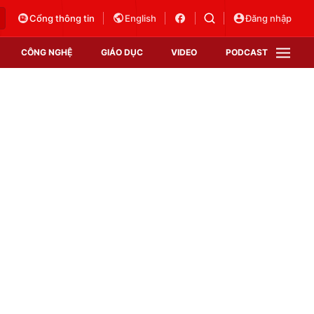
Cổng thông tin
English
Đăng nhập
CÔNG NGHỆ
GIÁO DỤC
VIDEO
PODCAST
VTV Money
VTV Thể thao
VTV Sức khoẻ
Bất động sản
Thị trường 24h
Tấm lòng Việt
Vươn mình bằng AI
VTV4
VTV8
VTV9
Lịch phát sóng
Giao lưu trực tuyến
Sự kiện