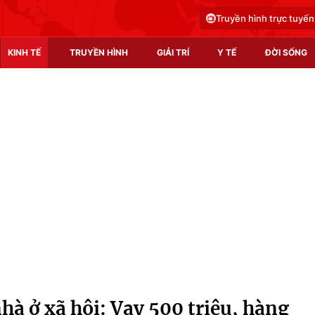
Truyền hình trực tuyến
KINH TẾ
TRUYỀN HÌNH
GIẢI TRÍ
Y TẾ
ĐỜI SỐNG
Pháp luật
Y tế
Truyền hình
Multimedia
Phim VTV
Video
Hậu trường
Shorts video
Nhân vật
Podcast
Khán giả
EMagazine
Giải sao mai
Photo
hà ở xã hội: Vay 500 triệu, hàng
Infographic