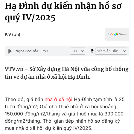
Chính trị
Hạ Đình dự kiến nhận hồ sơ
Truyền hình
quý IV/2025
Văn hóa - Giải trí
Xã hội
Y tế
Đời sống
P.V (t/h)
Pháp luật
Công nghệ
Giáo dục
Nghe đọc bài
1:53
Y tế
VTV.vn - Sở Xây dựng Hà Nội vừa công bố thông
Thế giới
tin về dự án nhà ở xã hội Hạ Đình.
Tin tức
Kinh tế
Thế giới đó đây
Theo đó, giá bán
nhà ở xã hội
Hạ Đình tạm tính là 25
Tài chính
Dữ liệu và đời sống
triệu đồng/m2; Giá cho thuê nhà ở xã hội khoảng
Câu chuyện quốc tế
Thị trường
150.000 đồng/m2/tháng và giá thuê mua là 390.000
đồng/m2/tháng. Thời gian tiếp nhận hồ sơ đăng ký
Truyền hình
Góc doanh nghiệp
mua nhà ở xã hội dự kiến quý IV/2025.