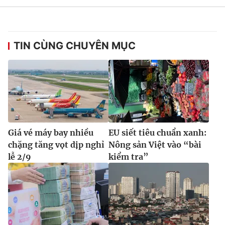
TIN CÙNG CHUYÊN MỤC
Giá vé máy bay nhiều
EU siết tiêu chuẩn xanh:
chặng tăng vọt dịp nghỉ
Nông sản Việt vào “bài
lễ 2/9
kiểm tra”