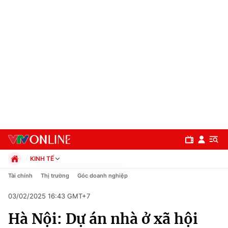
KINH TẾ
Chính trị
Tài chính
Thị trường
Góc doanh nghiệp
Xã hội
03/02/2025 16:43 GMT+7
Pháp luật
Chuyên mục
Kinh tế
Hà Nội: Dự án nhà ở xã hội
Thể thao