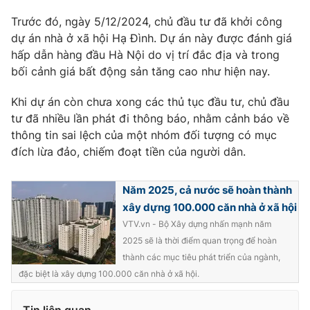
Trước đó, ngày 5/12/2024, chủ đầu tư đã khởi công
dự án nhà ở xã hội Hạ Đình. Dự án này được đánh giá
hấp dẫn hàng đầu Hà Nội do vị trí đắc địa và trong
THỜI BÁO VTV
bối cảnh giá bất động sản tăng cao như hiện nay.
Khi dự án còn chưa xong các thủ tục đầu tư, chủ đầu
tư đã nhiều lần phát đi thông báo, nhằm cảnh báo về
Theo dõi báo trên
thông tin sai lệch của một nhóm đối tượng có mục
đích lừa đảo, chiếm đoạt tiền của người dân.
Cơ quan chủ quản:
Đài Truyền hình Việt Nam
Năm 2025, cả nước sẽ hoàn thành
Cơ quan báo chí:
Thời báo VTV
xây dựng 100.000 căn nhà ở xã hội
Giấy phép hoạt động báo in và báo điện tử số 483/GP-BTTTT
VTV.vn - Bộ Xây dựng nhấn mạnh năm
cấp ngày 29/12/2023
2025 sẽ là thời điểm quan trọng để hoàn
Tổng Biên tập:
Vũ Thanh Thủy
thành các mục tiêu phát triển của ngành,
Phó Tổng Biên tập:
Nguyễn Thị Mỹ Hạnh, Phạm Quốc Thắng,
đặc biệt là xây dựng 100.000 căn nhà ở xã hội.
Nguyễn Trọng Ninh
Tổng đài VTV:
024.38 355 931 - 024.38 355 932
Tin liên quan