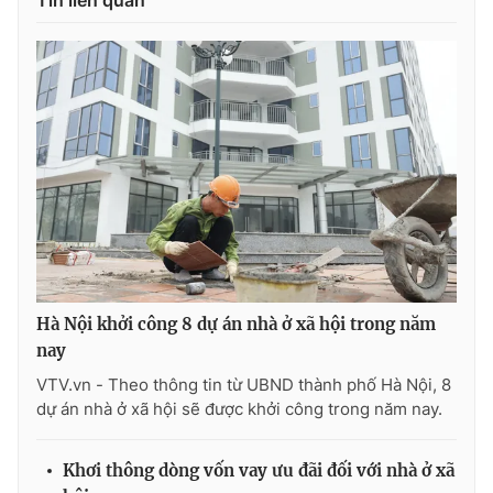
Ðiện thoại Thời báo VTV:
024.66 897 897
Email:
toasoan@vtv.vn
Liên hệ quảng cáo:
024-7300.7108
Hà Nội khởi công 8 dự án nhà ở xã hội trong năm
nay
® Cấm sao chép dưới mọi hình thức nếu không có sự chấp
VTV.vn - Theo thông tin từ UBND thành phố Hà Nội, 8
thuận bằng văn bản. Ghi rõ nguồn VTV.vn khi phát hành lại
dự án nhà ở xã hội sẽ được khởi công trong năm nay.
thông tin từ website này.
Khơi thông dòng vốn vay ưu đãi đối với nhà ở xã