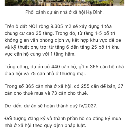
Photo
Infographic
Phối cảnh dự án nhà ở xã hội Hạ Đình.
Video
Shorts video
Trên ô đất NO1 rộng 9.305 m2 sẽ xây dựng 1 tòa
chung cư cao 25 tầng. Trong đó, từ tầng 1-5 bố trí
không gian văn phòng dịch vụ kết hợp khu vực để xe
VTV Money
VTV Thể thao
và kỹ thuật phụ trợ; từ tầng 6 đến tầng 25 bố trí khu
vực căn hộ cùng với 1 tầng hầm.
VTV Sức khoẻ
Bất động sản
Tổng cộng, dự án có 440 căn hộ, gồm 365 căn hộ nhà
ở xã hội và 75 căn nhà ở thương mại.
Thị trường 24h
Tấm lòng Việt
Trong số 365 căn nhà ở xã hội, có 255 căn để bán, 37
VTV4
Vươn mình bằng AI
căn cho thuê mua và 73 căn cho thuê.
Dự kiến, dự án sẽ hoàn thành quý IV/2027.
VTV9
VTV8
Đối tượng đăng ký và thành phần hồ sơ đăng ký mua
nhà ở xã hội theo quy định pháp luật.
Liên hệ tòa soạn
English