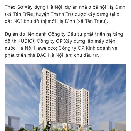
Phim VTV
Giải trí
Theo Sở Xây dựng Hà Nội, dự án nhà ở xã hội Hạ Đình
Hậu trường
(xã Tân Triều, huyện Thanh Trì) được xây dựng tại ô
Điện ảnh
đất NO1 khu đô thị mới Hạ Đình (xã Tân Triều).
Đời sống
Nhân vật
Âm nhạc
Dự án do liên danh Công ty Đầu tư phát triển hạ tầng
Du lịch
Khán giả
Giáo dục
đô thị (UDIC), Công ty CP Xây dựng lắp máy điện
Sao
Làm đẹp
nước Hà Nội Haweicco; Công ty CP Kinh doanh và
Giải sao mai
Tuyển sinh
phát triển nhà DAC Hà Nội làm chủ đầu tư.
Công nghệ
Chất lượng cuộc sống
Học trực tuyến
Hitech Công nghệ tương lai
Giao lưu trực tuyến
Sản phẩm
Lịch phát sóng
Thị trường
Tư vấn
Chuyên mục khác
Emagazine
Podcast