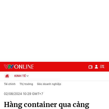
KINH TẾ
Chính trị
Tài chính
Thị trường
Góc doanh nghiệp
Xã hội
02/08/2024 10:29 GMT+7
Pháp luật
Chuyên mục
Kinh tế
Hàng container qua cảng
Thể thao