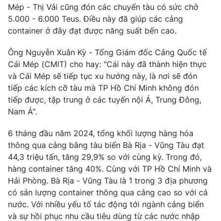
Mép - Thị Vải cũng đón các chuyến tàu có sức chở
Photo
Infographic
5.000 - 6.000 Teus. Điều này đã giúp các cảng
container ở đây đạt được năng suất bến cao.
Video
Shorts video
Ông Nguyễn Xuân Kỳ - Tổng Giám đốc Cảng Quốc tế
Cái Mép (CMIT) cho hay: "Cái này đã thành hiện thực
VTV Money
VTV Thể thao
và Cái Mép sẽ tiếp tục xu hướng này, là nơi sẽ đón
tiếp các kích cỡ tàu mà TP Hồ Chí Minh không đón
tiếp được, tập trung ở các tuyến nội Á, Trung Đông,
VTV Sức khoẻ
Bất động sản
Nam Á".
Thị trường 24h
Tấm lòng Việt
6 tháng đầu năm 2024, tổng khối lượng hàng hóa
thông qua cảng bằng tàu biển Bà Rịa - Vũng Tàu đạt
44,3 triệu tấn, tăng 29,9% so với cùng kỳ. Trong đó,
VTV4
Vươn mình bằng AI
hàng container tăng 40%. Cùng với TP Hồ Chí Minh và
Hải Phòng. Bà Rịa - Vũng Tàu là 1 trong 3 địa phương
VTV9
VTV8
có sản lượng container thông qua cảng cao so với cả
nước. Với nhiều yếu tố tác động tới ngành cảng biển
Liên hệ tòa soạn
và sự hồi phục nhu cầu tiêu dùng từ các nước nhập
English