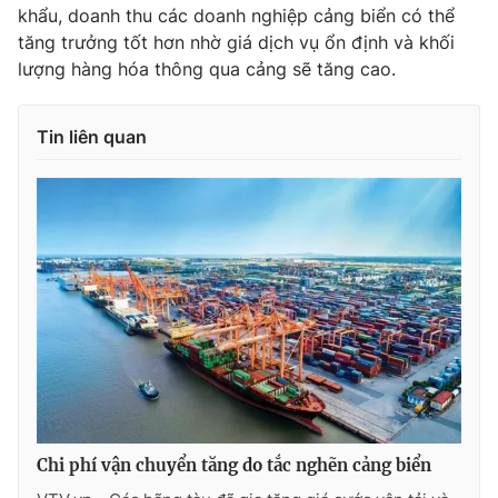
khẩu, doanh thu các doanh nghiệp cảng biển có thể
tăng trưởng tốt hơn nhờ giá dịch vụ ổn định và khối
lượng hàng hóa thông qua cảng sẽ tăng cao.
THỜI BÁO VTV
Tin liên quan
Theo dõi báo trên
Cơ quan chủ quản:
Đài Truyền hình Việt Nam
Cơ quan báo chí:
Thời báo VTV
Giấy phép hoạt động báo in và báo điện tử số 483/GP-BTTTT
cấp ngày 29/12/2023
Tổng Biên tập:
Vũ Thanh Thủy
Phó Tổng Biên tập:
Nguyễn Thị Mỹ Hạnh, Phạm Quốc Thắng,
Nguyễn Trọng Ninh
Chi phí vận chuyển tăng do tắc nghẽn cảng biển
Tổng đài VTV:
024.38 355 931 - 024.38 355 932