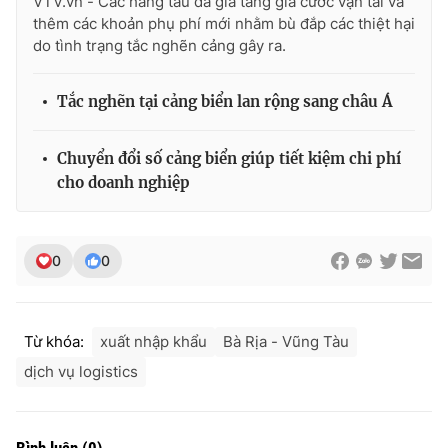
VTV.vn - Các hãng tàu đã gia tăng giá cước vận tải và
Ðiện thoại Thời báo VTV:
024.66 897 897
thêm các khoản phụ phí mới nhằm bù đắp các thiệt hại
Email:
toasoan@vtv.vn
do tình trạng tắc nghẽn cảng gây ra.
Liên hệ quảng cáo:
024-7300.7108
Tắc nghẽn tại cảng biển lan rộng sang châu Á
Chuyển đổi số cảng biển giúp tiết kiệm chi phí
cho doanh nghiệp
0
0
Từ khóa:
xuất nhập khẩu
Bà Rịa - Vũng Tàu
® Cấm sao chép dưới mọi hình thức nếu không có sự chấp
thuận bằng văn bản. Ghi rõ nguồn VTV.vn khi phát hành lại
dịch vụ logistics
thông tin từ website này.
Bình luận
(
0
)