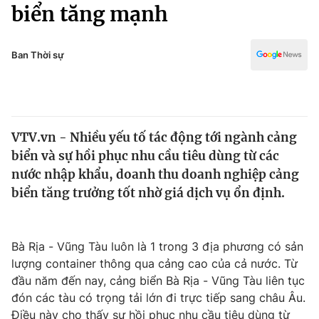
Chính trị
biển tăng mạnh
Truyền hình
Văn hóa - Giải trí
Xã hội
Y tế
Ban Thời sự
Đời sống
Pháp luật
Công nghệ
Giáo dục
Y tế
VTV.vn - Nhiều yếu tố tác động tới ngành cảng
biển và sự hồi phục nhu cầu tiêu dùng từ các
Thế giới
nước nhập khẩu, doanh thu doanh nghiệp cảng
biển tăng trưởng tốt nhờ giá dịch vụ ổn định.
Tin tức
Kinh tế
Thế giới đó đây
Tài chính
Bà Rịa - Vũng Tàu luôn là 1 trong 3 địa phương có sản
Dữ liệu và đời sống
Câu chuyện quốc tế
lượng container thông qua cảng cao của cả nước. Từ
Thị trường
đầu năm đến nay, cảng biển Bà Rịa - Vũng Tàu liên tục
Truyền hình
Góc doanh nghiệp
đón các tàu có trọng tải lớn đi trực tiếp sang châu Âu.
Điều này cho thấy sự hồi phục nhu cầu tiêu dùng từ