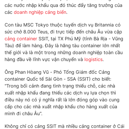
Phim VTV
các nước nhập khẩu qua đó thúc đẩy tăng trưởng của
Giải trí
các
doanh nghiệp cảng biển
.
Hậu trường
Điện ảnh
Đời sống
Nhân vật
Con tàu MSC Tokyo thuộc tuyến dịch vụ Britannia có
Âm nhạc
sức chở 8.000 Teus, đi trực tiếp đến châu Âu vừa cập
Du lịch
Khán giả
cảng container
SSIT, tại TX Phú Mỹ (tỉnh Bà Rịa - Vũng
Giáo dục
Sao
Tàu) để làm hàng. Đây là hãng tàu container lớn nhất
Làm đẹp
Giải sao mai
Tuyển sinh
thế giới và là một trong những doanh nghiệp toàn cầu
Công nghệ
Chất lượng cuộc sống
hàng đầu về lĩnh vực vận chuyển và
logistics
.
Học trực tuyến
Hitech Công nghệ tương lai
Ông Phan Hòang Vũ - Phó Tổng Giám đốc Cảng
Giao lưu trực tuyến
container Quốc tế Sài Gòn - SSA (SSIT) cho biết:
Sản phẩm
"Trong bối cảnh đang tình trạng thiếu chỗ, các nhà
Lịch phát sóng
Thị trường
xuất nhập khẩu đang thiếu các dịch vụ lựa chọn thì
điều này nó có ý nghĩa rất là lớn đóng góp vào cung
Tư vấn
cấp cho các nhà xuất nhập khẩu cho hàng xuất của
Chuyên mục khác
mình đi châu Âu".
Emagazine
Podcast
Không chỉ có cảng SSIT mà nhiều cảng container ở Cái