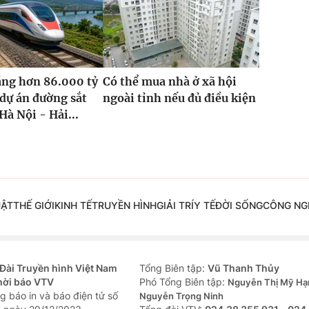
ăng hơn 86.000 tỷ
Có thể mua nhà ở xã hội
dự án đường sắt
ngoài tỉnh nếu đủ điều kiện
Hà Nội - Hải...
UẬT
THẾ GIỚI
KINH TẾ
TRUYỀN HÌNH
GIẢI TRÍ
Y TẾ
ĐỜI SỐNG
CÔNG NG
Đài Truyền hình Việt Nam
Tổng Biên tập:
Vũ Thanh Thủy
hời báo VTV
Phó Tổng Biên tập:
Nguyễn Thị Mỹ Hạ
g báo in và báo điện tử số
Nguyễn Trọng Ninh