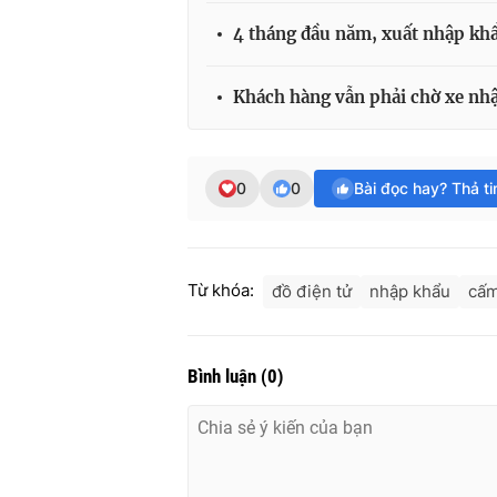
4 tháng đầu năm, xuất nhập khẩ
Khách hàng vẫn phải chờ xe nh
0
0
Bài đọc hay? Thả t
Từ khóa:
đồ điện tử
nhập khẩu
cấm
Bình luận
(
0
)