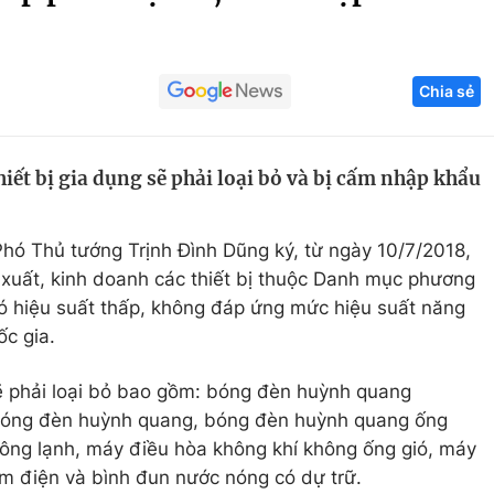
Góc ảnh
Chia sẻ
Giáo dục
Công nghệ
Tuyển sinh
Hitech Công ng
hiết bị gia dụng sẽ phải loại bỏ và bị cấm nhập khẩu
Học trực tuyến
Sản phẩm
g
Thị trường
hó Thủ tướng Trịnh Đình Dũng ký, từ ngày 10/7/2018,
Tư vấn
xuất, kinh doanh các thiết bị thuộc Danh mục phương
 có hiệu suất thấp, không đáp ứng mức hiệu suất năng
ốc gia.
sẽ phải loại bỏ bao gồm: bóng đèn huỳnh quang
 bóng đèn huỳnh quang, bóng đèn huỳnh quang ống
 đông lạnh, máy điều hòa không khí không ống gió, máy
ơm điện và bình đun nước nóng có dự trữ.