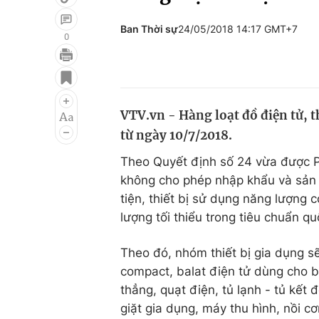
Ban Thời sự
24/05/2018 14:17 GMT+7
0
Giải trí
Đời sống
Điện ảnh
Du lịch
VTV.vn - Hàng loạt đồ điện tử, t
Âm nhạc
Làm đẹp
từ ngày 10/7/2018.
Sao
Chất lượng cuộc sốn
Theo Quyết định số 24 vừa được P
không cho phép nhập khẩu và sản 
tiện, thiết bị sử dụng năng lượng
lượng tối thiểu trong tiêu chuẩn qu
Theo đó, nhóm thiết bị gia dụng 
compact, balat điện tử dùng cho
thẳng, quạt điện, tủ lạnh - tủ kết
giặt gia dụng, máy thu hình, nồi c