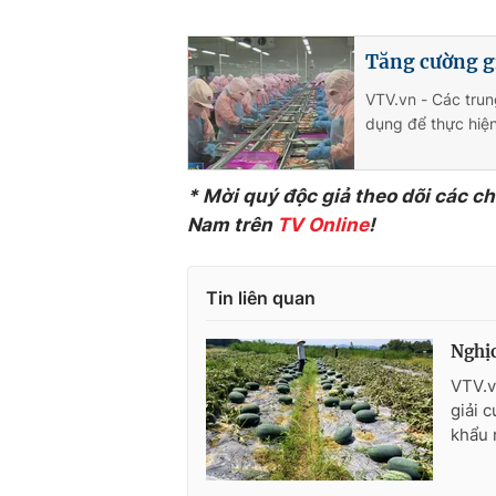
Tăng cường g
VTV.vn - Các tru
dụng để thực hiện
* Mời quý độc giả theo dõi các c
Nam trên
TV Online
!
Tin liên quan
Nghịc
VTV.v
giải 
khẩu 