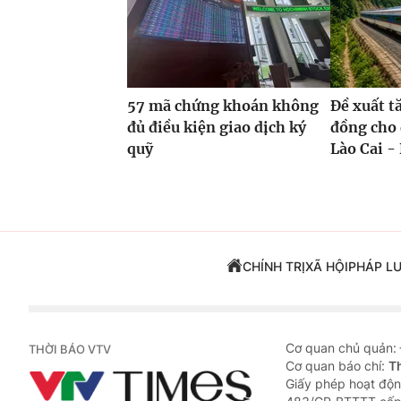
57 mã chứng khoán không
Đề xuất t
đủ điều kiện giao dịch ký
đồng cho 
quỹ
Lào Cai - 
CHÍNH TRỊ
XÃ HỘI
PHÁP L
Cơ quan chủ quản:
THỜI BÁO VTV
Cơ quan báo chí:
T
Giấy phép hoạt độn