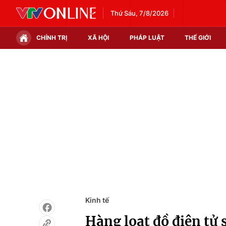
Thứ Sáu, 7/8/2026
CHÍNH TRỊ
XÃ HỘI
PHÁP LUẬT
THẾ GIỚI
Chính trị
Xã hội
Thế giới
Kinh tế
Tin tức
Tài chính
Thế giới đó đây
Thị trường
Câu chuyện quốc tế
Góc doanh nghiệp
Dữ liệu và đời sống
Kinh tế
Hàng loạt đồ điện tử 