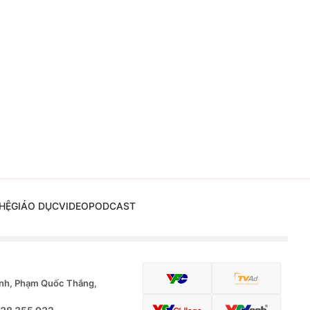
HỆ
GIÁO DỤC
VIDEO
PODCAST
nh, Phạm Quốc Thắng,