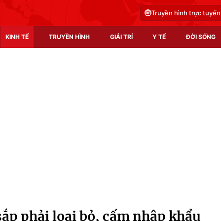
Truyền hình trực tuyến
KINH TẾ
TRUYỀN HÌNH
GIẢI TRÍ
Y TẾ
ĐỜI SỐNG
Pháp luật
Y tế
Truyền hình
Multimedia
Phim VTV
Video
Hậu trường
Shorts video
Nhân vật
Podcast
Khán giả
EMagazine
Giải sao mai
Photo
sắp phải loại bỏ, cấm nhập khẩu
Infographic