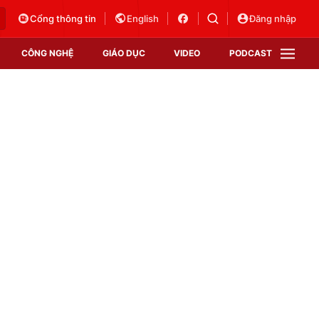
Cổng thông tin
English
Đăng nhập
CÔNG NGHỆ
GIÁO DỤC
VIDEO
PODCAST
VTV Money
VTV Thể thao
VTV Sức khoẻ
Bất động sản
Thị trường 24h
Tấm lòng Việt
Vươn mình bằng AI
VTV4
VTV8
VTV9
Lịch phát sóng
Giao lưu trực tuyến
Sự kiện