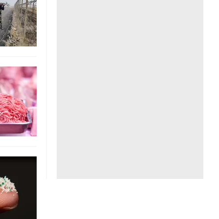
Liên hệ toà soạn
hệ tương lai