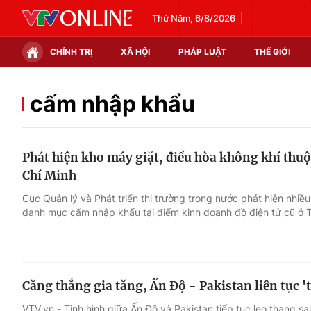
Thứ Năm, 6/8/2026
CHÍNH TRỊ
XÃ HỘI
PHÁP LUẬT
THẾ GIỚI
Chính trị
Xã hội
cấm nhập khẩu
Thế giới
Kinh tế
Phát hiện kho máy giặt, điều hòa không khí thu
Tin tức
Tài chính
Chí Minh
Thế giới đó đây
Thị trường
Cục Quản lý và Phát triển thị trường trong nước phát hiện nhiề
danh mục cấm nhập khẩu tại điểm kinh doanh đồ điện tử cũ ở T
Câu chuyện quốc tế
Góc doanh nghiệp
Dữ liệu và đời sống
Căng thẳng gia tăng, Ấn Độ - Pakistan liên tục '
VTV.vn - Tình hình giữa Ấn Độ và Pakistan tiếp tục leo thang s