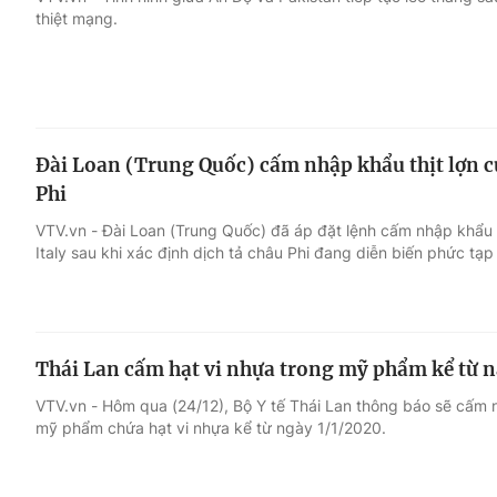
thiệt mạng.
Giải trí
Đời sống
Điện ảnh
Du lịch
Đài Loan (Trung Quốc) cấm nhập khẩu thịt lợn của
Âm nhạc
Làm đẹp
Phi
VTV.vn - Đài Loan (Trung Quốc) đã áp đặt lệnh cấm nhập khẩu 
Sao
Chất lượng cuộc sốn
Italy sau khi xác định dịch tả châu Phi đang diễn biến phức tạp
Thái Lan cấm hạt vi nhựa trong mỹ phẩm kể từ n
VTV.vn - Hôm qua (24/12), Bộ Y tế Thái Lan thông báo sẽ cấm
mỹ phẩm chứa hạt vi nhựa kể từ ngày 1/1/2020.