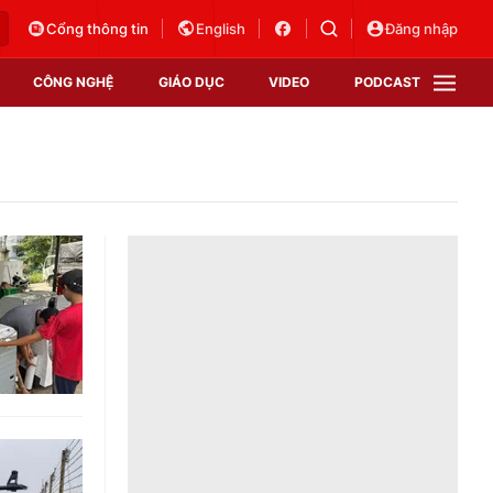
Cổng thông tin
English
Đăng nhập
CÔNG NGHỆ
GIÁO DỤC
VIDEO
PODCAST
VTV Money
VTV Thể thao
VTV Sức khoẻ
Bất động sản
Thị trường 24h
Tấm lòng Việt
Vươn mình bằng AI
VTV4
VTV8
VTV9
Lịch phát sóng
Giao lưu trực tuyến
Sự kiện