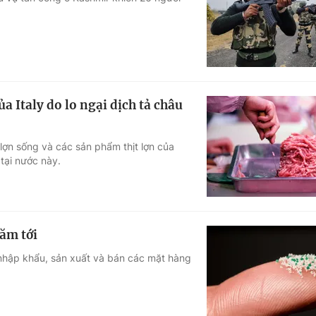
Góc ảnh
Giáo dục
Công nghệ
Tuyển sinh
Hitech Công ng
 Italy do lo ngại dịch tả châu
Học trực tuyến
Sản phẩm
lợn sống và các sản phẩm thịt lợn của
g
Thị trường
 tại nước này.
Tư vấn
ăm tới
 nhập khẩu, sản xuất và bán các mặt hàng