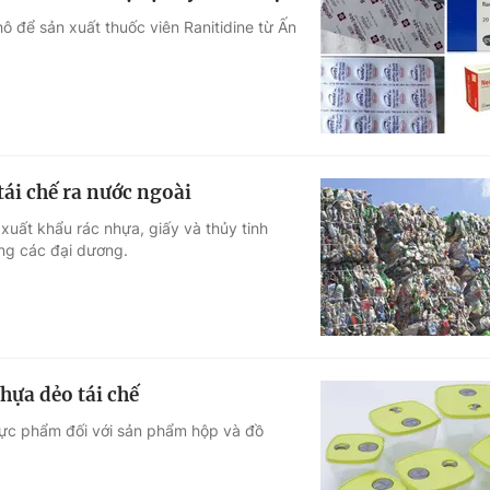
 để sản xuất thuốc viên Ranitidine từ Ấn
tái chế ra nước ngoài
xuất khẩu rác nhựa, giấy và thủy tinh
ong các đại dương.
ựa dẻo tái chế
hực phẩm đối với sản phẩm hộp và đồ