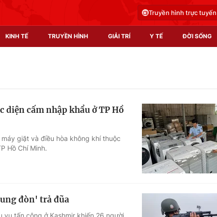
Truyền hình trực tuyến
KINH TẾ
TRUYỀN HÌNH
GIẢI TRÍ
Y TẾ
ĐỜI SỐNG
Pháp luật
Y tế
Truyền hình
Multimedia
ộc diện cấm nhập khẩu ở TP Hồ
Phim VTV
Video
Hậu trường
Shorts video
u máy giặt và điều hòa không khí thuộc
P Hồ Chí Minh.
Nhân vật
Podcast
Khán giả
EMagazine
Giải sao mai
Photo
tung đòn' trả đũa
Infographic
au vụ tấn công ở Kashmir khiến 26 người