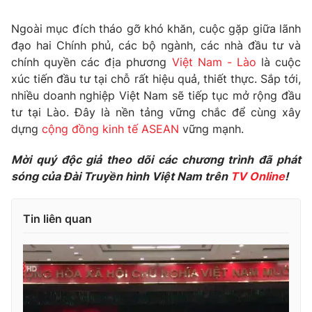
Ngoài mục đích tháo gỡ khó khăn, cuộc gặp giữa lãnh
đạo hai Chính phủ, các bộ ngành, các nhà đầu tư và
chính quyền các địa phương
Việt Nam - Lào
là cuộc
THỜI BÁO VTV
xúc tiến đầu tư tại chỗ rất hiệu quả, thiết thực. Sắp tới,
nhiều doanh nghiệp Việt Nam sẽ tiếp tục mở rộng đầu
tư tại Lào. Đây là nền tảng vững chắc để cùng xây
dựng
cộng đồng kinh tế ASEAN
vững mạnh.
Theo dõi báo trên
Mời quý độc giả theo dõi các chương trình đã phát
Cơ quan chủ quản:
Đài Truyền hình Việt Nam
sóng của Đài Truyền hình Việt Nam trên
TV Online
!
Cơ quan báo chí:
Thời báo VTV
Giấy phép hoạt động báo in và báo điện tử số 483/GP-BTTTT
Tin liên quan
cấp ngày 29/12/2023
Tổng Biên tập:
Vũ Thanh Thủy
Phó Tổng Biên tập:
Nguyễn Thị Mỹ Hạnh, Phạm Quốc Thắng,
Nguyễn Trọng Ninh
Tổng đài VTV:
024.38 355 931 - 024.38 355 932