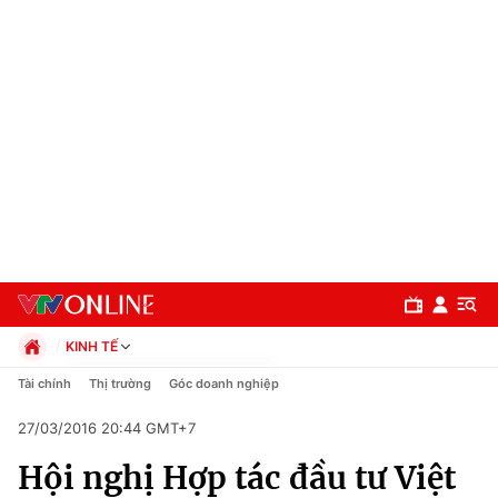
KINH TẾ
Chính trị
Tài chính
Thị trường
Góc doanh nghiệp
Xã hội
27/03/2016 20:44 GMT+7
Pháp luật
Chuyên mục
Kinh tế
Hội nghị Hợp tác đầu tư Việt
Thể thao