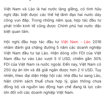
Phim VTV
Giải trí
Việt Nam và Lào là hai nước làng giềng, có tình hữu
Hậu trường
nghị đặc biệt được các thế hệ lãnh đạo hai nước dày
Điện ảnh
Đời sống
Nhân vật
công vun đắp. Trong những năm qua, hợp tác đầu tư
Âm nhạc
phát triển kinh tế cũng được Chính phủ hai nước đặc
Du lịch
Khán giả
biệt quan tâm.
Giáo dục
Sao
Làm đẹp
Giải sao mai
Hội nghị đầu hợp tác đầu tư
Việt Nam - Lào
2016
Tuyển sinh
Công nghệ
Chất lượng cuộc sống
nhằm đánh giá chặng đường 5 năm các doanh nghiệp
Học trực tuyến
Việt Nam đầu tư tại Lào. Hiện dòng vốn FDI của Việt
Hitech Công nghệ tương lai
Nam đầu tư vào Lào vượt 5 tỉ USD, chiếm gần 30%
Giao lưu trực tuyến
FDI của Việt Nam ra nước ngoài. Đến nay, Việt Nam có
Sản phẩm
250 dự án lớn và đã giải ngân được hơn 2 tỉ USD. Tuy
Lịch phát sóng
Thị trường
nhiên, theo đại diện Hiệp hội các nhà đầu tư sang Lào,
hiện chính sách thuế chưa hợp lý, giao thông chưa
Tư vấn
đồng bộ và nguồn lao động hạn chế đang là lực cản
Chuyên mục khác
lớn đối với các doanh nghiệp Việt Nam.
Emagazine
Podcast