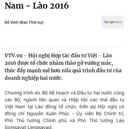
Chính trị
Nam - Lào 2016
Truyền hình
Văn hóa - Giải trí
Xã hội
Y tế
Đỗ Vinh (Ban Thời sự)
Đời sống
Pháp luật
Công nghệ
Giáo dục
Y tế
VTV.vn - Hội nghị Hợp tác đầu tư Việt - Lào
2016 được tổ chức nhằm tháo gỡ vướng mắc,
Thế giới
thúc đẩy mạnh mẽ hơn nữa quá trình đầu tư của
doanh nghiệp hai nước.
Tin tức
Kinh tế
Thế giới đó đây
Chương trình do Bộ Kế hoạch và Đầu tư hai nước cùng
Tài chính
các Bộ, ngành liên quan và Hiệp hội các nhà đầu tư
Dữ liệu và đời sống
Câu chuyện quốc tế
Việt Nam tại Lào đồng tổ chức. Đến dự Hội nghị có
Thị trường
đồng chí Nguyễn Xuân Phúc - Ủy viên Bộ Chính trị,
Truyền hình
Góc doanh nghiệp
Phó Thủ tướng Chính phủ và Phó Thủ tướng Lào
Somsavat Lengsavad.