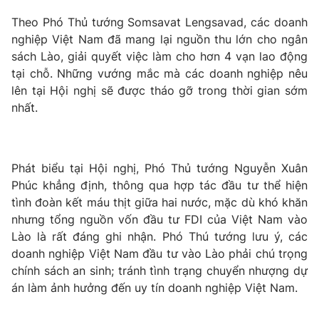
Theo Phó Thủ tướng Somsavat Lengsavad, các doanh
Photo
Infographic
nghiệp Việt Nam đã mang lại nguồn thu lớn cho ngân
sách Lào, giải quyết việc làm cho hơn 4 vạn lao động
Video
Shorts video
tại chỗ. Những vướng mắc mà các doanh nghiệp nêu
lên tại Hội nghị sẽ được tháo gỡ trong thời gian sớm
VTV Money
VTV Thể thao
nhất.
VTV Sức khoẻ
Bất động sản
Phát biểu tại Hội nghị, Phó Thủ tướng Nguyễn Xuân
Phúc khẳng định, thông qua hợp tác đầu tư thể hiện
Thị trường 24h
Tấm lòng Việt
tình đoàn kết máu thịt giữa hai nước, mặc dù khó khăn
nhưng tổng nguồn vốn đầu tư FDI của Việt Nam vào
VTV4
Vươn mình bằng AI
Lào là rất đáng ghi nhận. Phó Thú tướng lưu ý, các
doanh nghiệp Việt Nam đầu tư vào Lào phải chú trọng
VTV9
chính sách an sinh; tránh tình trạng chuyển nhượng dự
VTV8
án làm ảnh hưởng đến uy tín doanh nghiệp Việt Nam.
Liên hệ tòa soạn
English