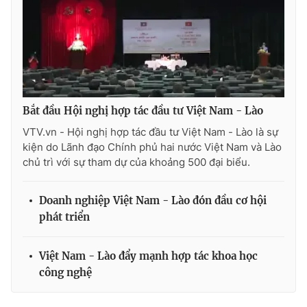
Ðiện thoại Thời báo VTV:
024.66 897 897
Email:
toasoan@vtv.vn
Liên hệ quảng cáo:
024-7300.7108
Bắt đầu Hội nghị hợp tác đầu tư Việt Nam - Lào
VTV.vn - Hội nghị hợp tác đầu tư Việt Nam - Lào là sự
kiện do Lãnh đạo Chính phủ hai nước Việt Nam và Lào
chủ trì với sự tham dự của khoảng 500 đại biểu.
Doanh nghiệp Việt Nam - Lào đón đầu cơ hội
phát triển
® Cấm sao chép dưới mọi hình thức nếu không có sự chấp
thuận bằng văn bản. Ghi rõ nguồn VTV.vn khi phát hành lại
Việt Nam - Lào đẩy mạnh hợp tác khoa học
thông tin từ website này.
công nghệ