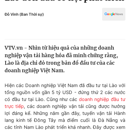
Chính trị
Truyền hình
Văn hóa - Giải trí
Đỗ Vinh (Ban Thời sự)
Xã hội
Y tế
Đời sống
Pháp luật
Công nghệ
Giáo dục
VTV.vn - Nhìn từ hiệu quả của những doanh
Y tế
nghiệp vận tải hàng hóa đã minh chứng rằng,
Lào là địa chỉ đỏ trong bản đồ đầu tư của các
Thế giới
doanh nghiệp Việt Nam.
Tin tức
Hiện các Doanh nghiệp Việt Nam đã đầu tư tại Lào với
Kinh tế
tổng nguồn vốn gần 5 tỷ USD - đứng thứ 2 các nước
Thế giới đó đây
Tài chính
có đầu tư tại Lào. Cũng như các
doanh nghiệp đầu tư
Dữ liệu và đời sống
Câu chuyện quốc tế
trực tiếp
, các doanh nghiệp vận tải cũng được hưởng
Thị trường
lợi đáng kể. Những năm gần đây, tuyến vận tải Hành
Truyền hình
lang kinh tế Đông Tây mà điểm cuối là Đà Nẵng và
Góc doanh nghiệp
các tỉnh Nam Lào phát triển khá nhanh. Đây được xem