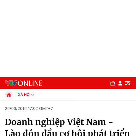
XÃ HỘI
Chính trị
26/03/2016 17:02 GMT+7
Xã hội
Doanh nghiệp Việt Nam -
Pháp luật
Chuyên mục
Kinh tế
Lào đón đầu cơ hội phát triển
Thể thao