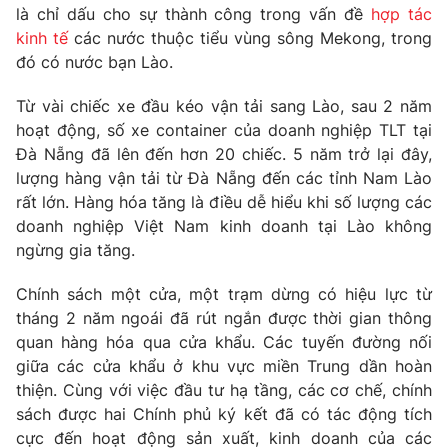
Phim VTV
là chỉ dấu cho sự thành công trong vấn đề
hợp tác
Giải trí
kinh tế
các nước thuộc tiểu vùng sông Mekong, trong
Hậu trường
đó có nước bạn Lào.
Điện ảnh
Đời sống
Nhân vật
Âm nhạc
Từ vài chiếc xe đầu kéo vận tải sang Lào, sau 2 năm
Du lịch
Khán giả
hoạt động, số xe container của doanh nghiệp TLT tại
Giáo dục
Sao
Đà Nẵng đã lên đến hơn 20 chiếc. 5 năm trở lại đây,
Làm đẹp
Giải sao mai
lượng hàng vận tải từ Đà Nẵng đến các tỉnh Nam Lào
Tuyển sinh
Công nghệ
Chất lượng cuộc sống
rất lớn. Hàng hóa tăng là điều dễ hiểu khi số lượng các
Học trực tuyến
doanh nghiệp Việt Nam kinh doanh tại Lào không
Hitech Công nghệ tương lai
ngừng gia tăng.
Giao lưu trực tuyến
Sản phẩm
Chính sách một cửa, một trạm dừng có hiệu lực từ
Lịch phát sóng
Thị trường
tháng 2 năm ngoái đã rút ngắn được thời gian thông
quan hàng hóa qua cửa khẩu. Các tuyến đường nối
Tư vấn
giữa các cửa khẩu ở khu vực miền Trung dần hoàn
Chuyên mục khác
thiện. Cùng với việc đầu tư hạ tầng, các cơ chế, chính
sách được hai Chính phủ ký kết đã có tác động tích
Emagazine
Podcast
cực đến hoạt động sản xuất, kinh doanh của các