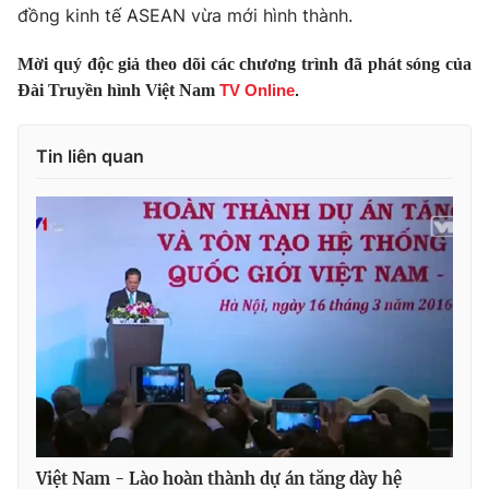
đồng kinh tế ASEAN vừa mới hình thành.
Mời quý độc giả theo dõi các chương trình đã phát sóng của
Đài Truyền hình Việt Nam
TV Online
.
THỜI BÁO VTV
Tin liên quan
Theo dõi báo trên
Cơ quan chủ quản:
Đài Truyền hình Việt Nam
Cơ quan báo chí:
Thời báo VTV
Giấy phép hoạt động báo in và báo điện tử số 483/GP-BTTTT
cấp ngày 29/12/2023
Tổng Biên tập:
Vũ Thanh Thủy
Phó Tổng Biên tập:
Nguyễn Thị Mỹ Hạnh, Phạm Quốc Thắng,
Nguyễn Trọng Ninh
Tổng đài VTV:
024.38 355 931 - 024.38 355 932
Việt Nam - Lào hoàn thành dự án tăng dày hệ