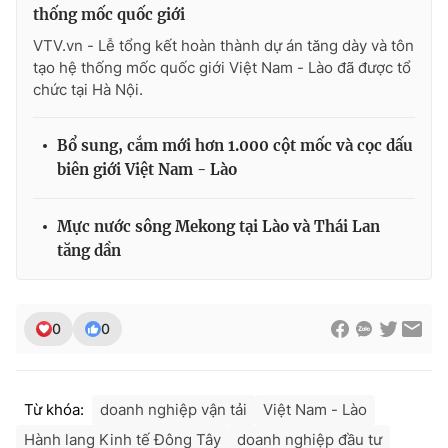
Ðiện thoại Thời báo VTV:
024.66 897 897
thống mốc quốc giới
Email:
toasoan@vtv.vn
VTV.vn - Lễ tổng kết hoàn thành dự án tăng dày và tôn
tạo hệ thống mốc quốc giới Việt Nam - Lào đã được tổ
Liên hệ quảng cáo:
024-7300.7108
chức tại Hà Nội.
Bổ sung, cắm mới hơn 1.000 cột mốc và cọc dấu
biên giới Việt Nam - Lào
Mực nước sông Mekong tại Lào và Thái Lan
tăng dần
0
0
® Cấm sao chép dưới mọi hình thức nếu không có sự chấp
thuận bằng văn bản. Ghi rõ nguồn VTV.vn khi phát hành lại
thông tin từ website này.
Từ khóa:
doanh nghiệp vận tải
Việt Nam - Lào
Hành lang Kinh tế Đông Tây
doanh nghiệp đầu tư