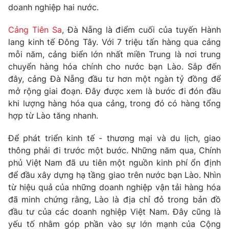
doanh nghiệp hai nước.
Photo
Infographic
Cảng Tiên Sa
, Đà Nẵng là điểm cuối của tuyến Hành
lang kinh tế Đông Tây. Với 7 triệu tấn hàng qua cảng
Video
Shorts video
mỗi năm, cảng biển lớn nhất miền Trung là nơi trung
chuyển hàng hóa chính cho nước bạn Lào. Sắp đến
VTV Money
VTV Thể thao
đây, cảng Đà Nẵng đầu tư hơn một ngàn tỷ đồng để
mở rộng giai đoạn. Đây được xem là bước đi đón đầu
khi lượng hàng hóa qua cảng, trong đó có hàng tổng
VTV Sức khoẻ
Bất động sản
hợp từ Lào tăng nhanh.
Thị trường 24h
Tấm lòng Việt
Để phát triển kinh tế - thương mại và du lịch, giao
thông phải đi trước một bước. Những năm qua, Chính
phủ Việt Nam đã ưu tiên một nguồn kinh phí ổn định
VTV4
Vươn mình bằng AI
để đầu xây dựng hạ tầng giao trên nước bạn Lào. Nhìn
từ hiệu quả của những doanh nghiệp vận tải hàng hóa
VTV9
VTV8
đã minh chứng rằng, Lào là địa chỉ đỏ trong bản đồ
đầu tư của các doanh nghiệp Việt Nam. Đây cũng là
Liên hệ tòa soạn
yếu tố nhằm góp phần vào sự lớn mạnh của Cộng
English