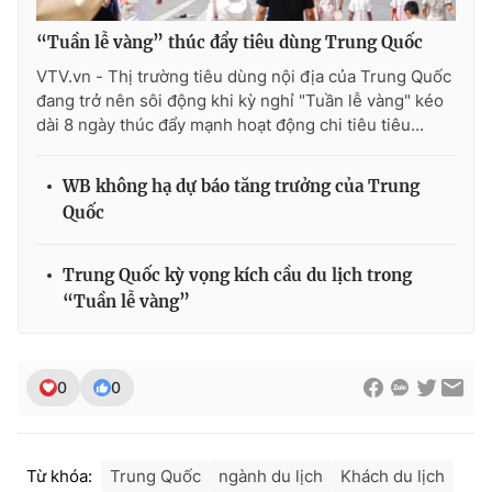
Ðiện thoại Thời báo VTV:
024.66 897 897
“Tuần lễ vàng” thúc đẩy tiêu dùng Trung Quốc
Email:
toasoan@vtv.vn
Liên hệ quảng cáo:
024-7300.7108
VTV.vn - Thị trường tiêu dùng nội địa của Trung Quốc
đang trở nên sôi động khi kỳ nghỉ "Tuần lễ vàng" kéo
dài 8 ngày thúc đẩy mạnh hoạt động chi tiêu tiêu...
WB không hạ dự báo tăng trưởng của Trung
Quốc
Trung Quốc kỳ vọng kích cầu du lịch trong
“Tuần lễ vàng”
® Cấm sao chép dưới mọi hình thức nếu không có sự chấp
0
0
thuận bằng văn bản. Ghi rõ nguồn VTV.vn khi phát hành lại
thông tin từ website này.
Từ khóa:
Trung Quốc
ngành du lịch
Khách du lịch