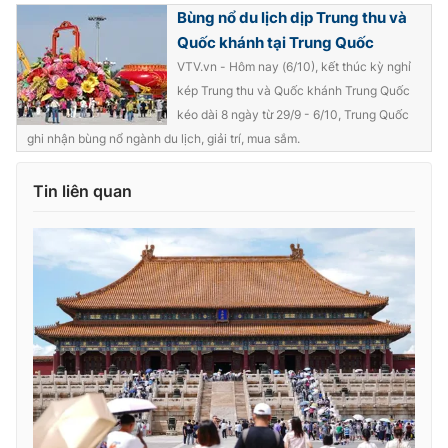
Bùng nổ du lịch dịp Trung thu và
Quốc khánh tại Trung Quốc
VTV.vn - Hôm nay (6/10), kết thúc kỳ nghỉ
kép Trung thu và Quốc khánh Trung Quốc
THỜI BÁO VTV
kéo dài 8 ngày từ 29/9 - 6/10, Trung Quốc
ghi nhận bùng nổ ngành du lịch, giải trí, mua sắm.
Tin liên quan
Theo dõi báo trên
Cơ quan chủ quản:
Đài Truyền hình Việt Nam
Cơ quan báo chí:
Thời báo VTV
Giấy phép hoạt động báo in và báo điện tử số 483/GP-BTTTT
cấp ngày 29/12/2023
Tổng Biên tập:
Vũ Thanh Thủy
Phó Tổng Biên tập:
Nguyễn Thị Mỹ Hạnh, Phạm Quốc Thắng,
Nguyễn Trọng Ninh
Tổng đài VTV:
024.38 355 931 - 024.38 355 932