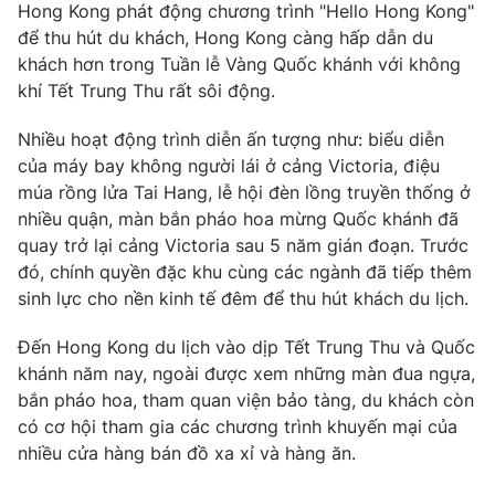
Hong Kong phát động chương trình "Hello Hong Kong"
Photo
Infographic
để thu hút du khách, Hong Kong càng hấp dẫn du
khách hơn trong Tuần lễ Vàng Quốc khánh với không
khí Tết Trung Thu rất sôi động.
Video
Shorts video
Nhiều hoạt động trình diễn ấn tượng như: biểu diễn
VTV Money
VTV Thể thao
của máy bay không người lái ở cảng Victoria, điệu
múa rồng lửa Tai Hang, lễ hội đèn lồng truyền thống ở
nhiều quận, màn bắn pháo hoa mừng Quốc khánh đã
VTV Sức khoẻ
Bất động sản
quay trở lại cảng Victoria sau 5 năm gián đoạn. Trước
đó, chính quyền đặc khu cùng các ngành đã tiếp thêm
Thị trường 24h
Tấm lòng Việt
sinh lực cho nền kinh tế đêm để thu hút khách du lịch.
Đến Hong Kong du lịch vào dịp Tết Trung Thu và Quốc
VTV4
Vươn mình bằng AI
khánh năm nay, ngoài được xem những màn đua ngựa,
bắn pháo hoa, tham quan viện bảo tàng, du khách còn
VTV9
VTV8
có cơ hội tham gia các chương trình khuyến mại của
nhiều cửa hàng bán đồ xa xỉ và hàng ăn.
Liên hệ tòa soạn
English