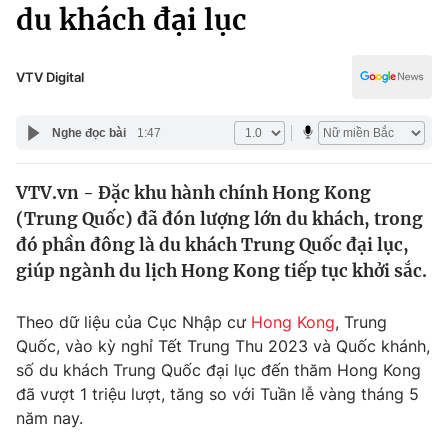
Chính trị
du khách đại lục
Truyền hình
Văn hóa - Giải trí
Xã hội
Y tế
VTV Digital
Đời sống
Pháp luật
Công nghệ
Nghe đọc bài
1:47
Giáo dục
Y tế
VTV.vn - Đặc khu hành chính Hong Kong
(Trung Quốc) đã đón lượng lớn du khách, trong
Thế giới
đó phần đông là du khách Trung Quốc đại lục,
giúp ngành du lịch Hong Kong tiếp tục khởi sắc.
Tin tức
Kinh tế
Thế giới đó đây
Theo dữ liệu của Cục Nhập cư
Hong Kong
, Trung
Tài chính
Quốc, vào kỳ nghỉ Tết Trung Thu 2023 và Quốc khánh,
Dữ liệu và đời sống
Câu chuyện quốc tế
số du khách Trung Quốc đại lục đến thăm Hong Kong
Thị trường
đã vượt 1 triệu lượt, tăng so với Tuần lễ vàng tháng 5
Truyền hình
Góc doanh nghiệp
năm nay.