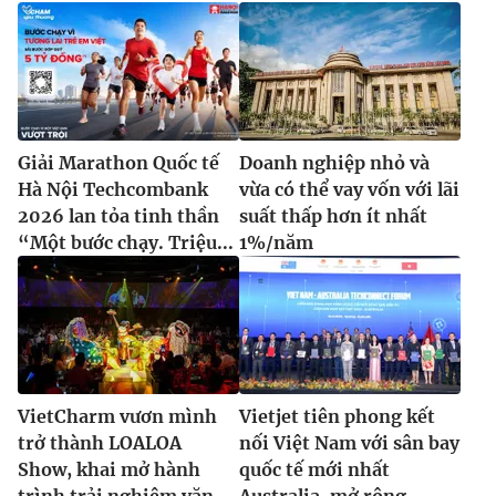
Giải Marathon Quốc tế
Doanh nghiệp nhỏ và
Hà Nội Techcombank
vừa có thể vay vốn với lãi
2026 lan tỏa tinh thần
suất thấp hơn ít nhất
“Một bước chạy. Triệu...
1%/năm
VietCharm vươn mình
Vietjet tiên phong kết
trở thành LOALOA
nối Việt Nam với sân bay
Show, khai mở hành
quốc tế mới nhất
trình trải nghiệm văn...
Australia, mở rộng...