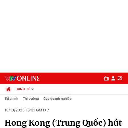
KINH TẾ
Chính trị
Tài chính
Thị trường
Góc doanh nghiệp
Xã hội
10/10/2023 16:01 GMT+7
Pháp luật
Chuyên mục
Kinh tế
Hong Kong (Trung Quốc) hút
Thể thao