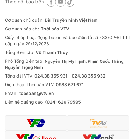
Theo dõi báo trên
Cơ quan chủ quản:
Đài Truyền hình Việt Nam
Cơ quan báo chí:
Thời báo VTV
Giấy phép hoạt động báo in và báo điện tử số 483/GP-BTTTT
cấp ngày 29/12/2023
Tổng Biên tập:
Vũ Thanh Thủy
Phó Tổng Biên tập:
Nguyễn Thị Mỹ Hạnh, Phạm Quốc Thắng,
Nguyễn Trọng Ninh
Tổng đài VTV:
024.38 355 931 - 024.38 355 932
Ðiện thoại Thời báo VTV:
0988 671 671
Email:
toasoan@vtv.vn
Liên hệ quảng cáo:
(024) 626 79595