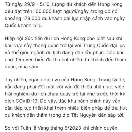
Phim VTV
Từ ngày 29/9 - 5/10, lượng du khách đến Hong Kong
Giải trí
đều đạt trên 100.000 lượt người/ngày, trong đó có
Hậu trường
khoảng 178.000 du khách đại lục nhập cảnh vào ngày
Điện ảnh
Đời sống
Nhân vật
Quốc khánh 1/10.
Âm nhạc
Du lịch
Khán giả
Hiệp hội Xúc tiến du lịch Hong Kong cho biết sau khi
Giáo dục
Sao
khu vực này thông quan trở lại với Trung Quốc đại lục
Làm đẹp
Giải sao mai
và thế giới, ngành du lịch đang dần hồi phục. Các khu
Tuyển sinh
Công nghệ
Chất lượng cuộc sống
chợ đêm ven biển đã thu hút nhiều du khách đến tham
Học trực tuyến
quan, mua sắm.
Hitech Công nghệ tương lai
Giao lưu trực tuyến
Tuy nhiên, ngành dịch vụ của Hong Kong, Trung Quốc,
Sản phẩm
vẫn đang phải đối mặt với vấn đề thiếu nhân lực, việc
Lịch phát sóng
Thị trường
trải nghiệm du lịch chưa quay trở lại như trước thời kỳ
dịch COVID-19. Do vậy, đặc khu hành chính này vẫn
Tư vấn
cần tiếp tục triển khai thêm nhiều biện pháp để thu hút
Chuyên mục khác
du khách đến thăm trong dịp Tết Nguyên đán sắp tới.
Emagazine
Podcast
So với Tuần lễ Vàng tháng 5/2023 khi chính quyền