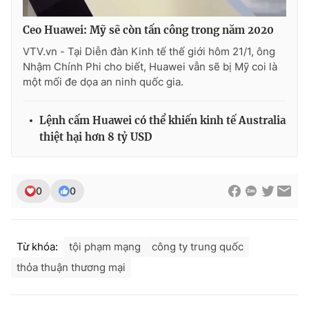
Ceo Huawei: Mỹ sẽ còn tấn công trong năm 2020
VTV.vn - Tại Diễn đàn Kinh tế thế giới hôm 21/1, ông
Nhậm Chính Phi cho biết, Huawei vẫn sẽ bị Mỹ coi là
THỜI BÁO VTV
một mối đe dọa an ninh quốc gia.
Lệnh cấm Huawei có thể khiến kinh tế Australia
Theo dõi báo trên
thiệt hại hơn 8 tỷ USD
Cơ quan chủ quản:
Đài Truyền hình Việt Nam
0
0
Cơ quan báo chí:
Thời báo VTV
Giấy phép hoạt động báo in và báo điện tử số 483/GP-BTTTT
cấp ngày 29/12/2023
Tổng Biên tập:
Vũ Thanh Thủy
Từ khóa:
tội phạm mạng
công ty trung quốc
Phó Tổng Biên tập:
Nguyễn Thị Mỹ Hạnh, Phạm Quốc Thắng,
thỏa thuận thương mại
Nguyễn Trọng Ninh
Tổng đài VTV:
024.38 355 931 - 024.38 355 932