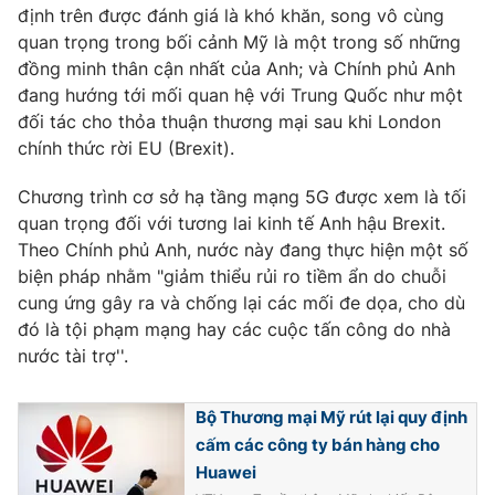
Phim VTV
định trên được đánh giá là khó khăn, song vô cùng
Giải trí
quan trọng trong bối cảnh Mỹ là một trong số những
Hậu trường
đồng minh thân cận nhất của Anh; và Chính phủ Anh
Điện ảnh
Đời sống
Nhân vật
đang hướng tới mối quan hệ với Trung Quốc như một
Âm nhạc
đối tác cho thỏa thuận thương mại sau khi London
Du lịch
Khán giả
chính thức rời EU (Brexit).
Giáo dục
Sao
Làm đẹp
Giải sao mai
Chương trình cơ sở hạ tầng mạng 5G được xem là tối
Tuyển sinh
Công nghệ
Chất lượng cuộc sống
quan trọng đối với tương lai kinh tế Anh hậu Brexit.
Học trực tuyến
Theo Chính phủ Anh, nước này đang thực hiện một số
Hitech Công nghệ tương lai
biện pháp nhằm "giảm thiểu rủi ro tiềm ẩn do chuỗi
Giao lưu trực tuyến
cung ứng gây ra và chống lại các mối đe dọa, cho dù
Sản phẩm
đó là tội phạm mạng hay các cuộc tấn công do nhà
Lịch phát sóng
Thị trường
nước tài trợ''.
Tư vấn
Bộ Thương mại Mỹ rút lại quy định
Chuyên mục khác
cấm các công ty bán hàng cho
Emagazine
Podcast
Huawei