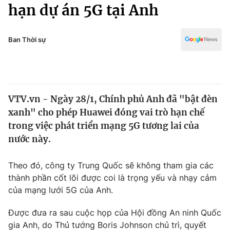
Chính trị
hạn dự án 5G tại Anh
Truyền hình
Văn hóa - Giải trí
Xã hội
Y tế
Ban Thời sự
Đời sống
Pháp luật
Công nghệ
Giáo dục
Y tế
VTV.vn - Ngày 28/1, Chính phủ Anh đã "bật đèn
xanh" cho phép Huawei đóng vai trò hạn chế
Thế giới
trong việc phát triển mạng 5G tương lai của
nước này.
Tin tức
Kinh tế
Thế giới đó đây
Theo đó, công ty Trung Quốc sẽ không tham gia các
Tài chính
thành phần cốt lõi được coi là trọng yếu và nhạy cảm
Dữ liệu và đời sống
Câu chuyện quốc tế
của mạng lưới 5G của Anh.
Thị trường
Truyền hình
Được đưa ra sau cuộc họp của Hội đồng An ninh Quốc
Góc doanh nghiệp
gia Anh, do Thủ tướng Boris Johnson chủ trì, quyết