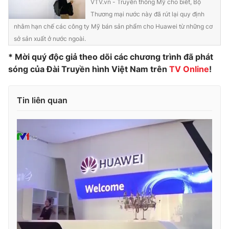
VTV.vn - Truyền thông Mỹ cho biết, Bộ
Thương mại nước này đã rút lại quy định
Photo
Infographic
nhằm hạn chế các công ty Mỹ bán sản phẩm cho Huawei từ những cơ
sở sản xuất ở nước ngoài.
Video
Shorts video
* Mời quý độc giả theo dõi các chương trình đã phát
sóng của Đài Truyền hình Việt Nam trên
TV Online
!
VTV Money
VTV Thể thao
Tin liên quan
VTV Sức khoẻ
Bất động sản
Thị trường 24h
Tấm lòng Việt
VTV4
Vươn mình bằng AI
VTV9
VTV8
Liên hệ tòa soạn
English