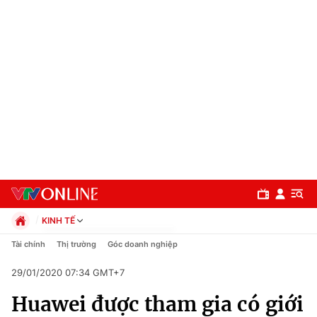
KINH TẾ
Chính trị
Tài chính
Thị trường
Góc doanh nghiệp
Xã hội
29/01/2020 07:34 GMT+7
Pháp luật
Chuyên mục
Kinh tế
Huawei được tham gia có giới
Thể thao