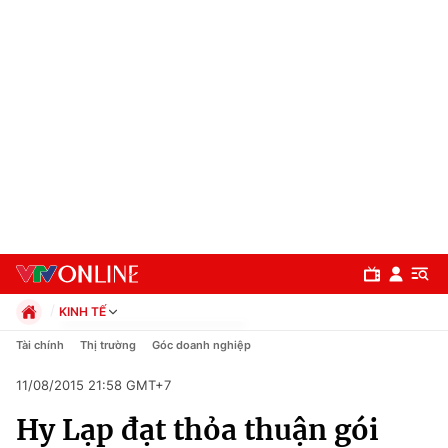
KINH TẾ
Chính trị
Tài chính
Thị trường
Góc doanh nghiệp
Xã hội
11/08/2015 21:58 GMT+7
Pháp luật
Chuyên mục
Kinh tế
Hy Lạp đạt thỏa thuận gói
Thể thao