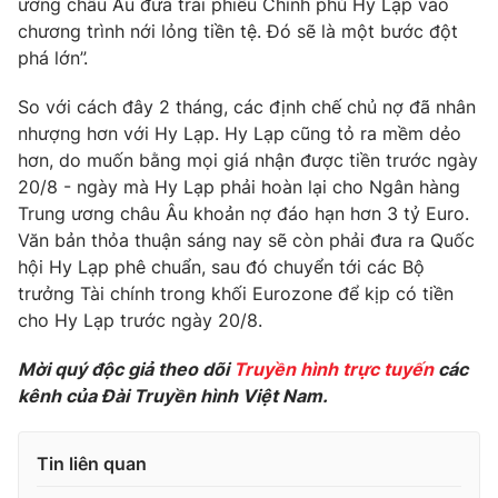
ương châu Âu đưa trái phiếu Chính phủ Hy Lạp vào
chương trình nới lỏng tiền tệ. Đó sẽ là một bước đột
Photo
Infographic
phá lớn”.
Video
Shorts video
So với cách đây 2 tháng, các định chế chủ nợ đã nhân
nhượng hơn với Hy Lạp. Hy Lạp cũng tỏ ra mềm dẻo
hơn, do muốn bằng mọi giá nhận được tiền trước ngày
VTV Money
VTV Thể thao
20/8 - ngày mà Hy Lạp phải hoàn lại cho Ngân hàng
Trung ương châu Âu khoản nợ đáo hạn hơn 3 tỷ Euro.
VTV Sức khoẻ
Bất động sản
Văn bản thỏa thuận sáng nay sẽ còn phải đưa ra Quốc
hội Hy Lạp phê chuẩn, sau đó chuyển tới các Bộ
Thị trường 24h
trưởng Tài chính trong khối Eurozone để kịp có tiền
Tấm lòng Việt
cho Hy Lạp trước ngày 20/8.
VTV4
Vươn mình bằng AI
Mời quý độc giả theo dõi
Truyền hình trực tuyến
các
kênh của Đài Truyền hình Việt Nam.
VTV9
VTV8
Tin liên quan
Liên hệ tòa soạn
English