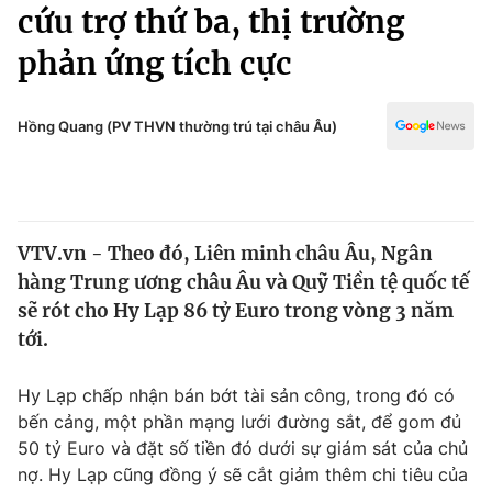
Chính trị
cứu trợ thứ ba, thị trường
Truyền hình
phản ứng tích cực
Văn hóa - Giải trí
Xã hội
Y tế
Đời sống
Hồng Quang (PV THVN thường trú tại châu Âu)
Pháp luật
Công nghệ
Giáo dục
Y tế
VTV.vn - Theo đó, Liên minh châu Âu, Ngân
Thế giới
hàng Trung ương châu Âu và Quỹ Tiền tệ quốc tế
Tin tức
sẽ rót cho Hy Lạp 86 tỷ Euro trong vòng 3 năm
Kinh tế
tới.
Thế giới đó đây
Tài chính
Dữ liệu và đời sống
Câu chuyện quốc tế
Hy Lạp chấp nhận bán bớt tài sản công, trong đó có
Thị trường
bến cảng, một phần mạng lưới đường sắt, để gom đủ
50 tỷ Euro và đặt số tiền đó dưới sự giám sát của chủ
Truyền hình
Góc doanh nghiệp
nợ. Hy Lạp cũng đồng ý sẽ cắt giảm thêm chi tiêu của