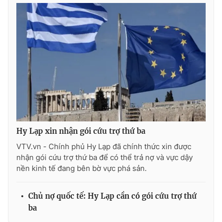
THỜI BÁO VTV
Theo dõi báo trên
Cơ quan chủ quản:
Đài Truyền hình Việt Nam
Hy Lạp xin nhận gói cứu trợ thứ ba
Cơ quan báo chí:
Thời báo VTV
VTV.vn - Chính phủ Hy Lạp đã chính thức xin được
Giấy phép hoạt động báo in và báo điện tử số 483/GP-BTTTT
nhận gói cứu trợ thứ ba để có thể trả nợ và vực dậy
cấp ngày 29/12/2023
nền kinh tế đang bên bờ vực phá sản.
Tổng Biên tập:
Vũ Thanh Thủy
Phó Tổng Biên tập:
Nguyễn Thị Mỹ Hạnh, Phạm Quốc Thắng,
Chủ nợ quốc tế: Hy Lạp cần có gói cứu trợ thứ
Nguyễn Trọng Ninh
ba
Tổng đài VTV:
024.38 355 931 - 024.38 355 932