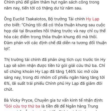
Phim VTV
Chính phủ để giảm thâm hụt ngân sách công trong
Giải trí
năm nay, tiến tới có thặng dư từ năm sau.
Hậu trường
Điện ảnh
Ông Euclid Tsakalotos, Bộ trưởng Tài chính
Hy Lạp
Đời sống
Nhân vật
cho biết: “Chúng tôi đã có thỏa thuận khung sau cuộc
Âm nhạc
Du lịch
họp dài tại Bruxelles hồi tháng trước và nay chỉ cụ thể
Khán giả
Giáo dục
Sao
hóa các điểm trong thỏa thuận khung đó mà thôi.
Làm đẹp
Giải sao mai
Đàm phán với các định chế đã diễn ra tương đối thuận
Tuyển sinh
Công nghệ
lợi”.
Chất lượng cuộc sống
Học trực tuyến
Hitech Công nghệ tương lai
Thị trường tài chính đã phản ứng tích cực trước tin Hy
Giao lưu trực tuyến
Lạp sẽ sớm nhận được tiền từ gói giải cứu thứ ba. Chỉ
Sản phẩm
số chứng khoán Hy Lạp đã tăng 1,46% lúc mở cửa
Lịch phát sóng
sáng nay, trong đó nhóm cổ phiếu ngân hàng tăng tới
Thị trường
6%, lãi suất trái phiếu Chính phủ Hy Lạp đã giảm đôi
Tư vấn
chút.
Chuyên mục khác
Bà Vicky Pryce, Chuyên gia tư vấn kinh tế nhận định:
Emagazine
Podcast
“
Gói cứu trợ thứ ba
là tiền đề để Ngân hàng Trung