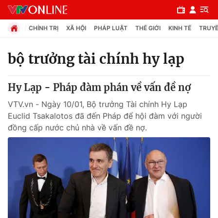
CHÍNH TRỊ
XÃ HỘI
PHÁP LUẬT
THẾ GIỚI
KINH TẾ
TRUYỀ
bộ trưởng tài chính hy lạp
Chuyên mục
Hy Lạp - Pháp đàm phán về vấn đề nợ
Chính trị
VTV.vn - Ngày 10/01, Bộ trưởng Tài chính Hy Lạp
Euclid Tsakalotos đã đến Pháp để hội đàm với người
Xã hội
đồng cấp nước chủ nhà về vấn đề nợ.
Pháp luật
Y tế
Thế giới