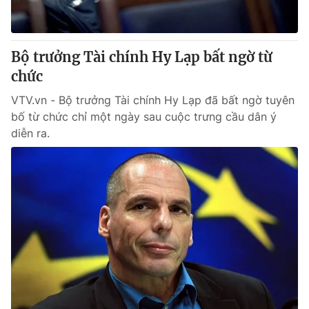
Thị trường 24h
Tấm lòng Việt
VTV4
Vươn mình bằng AI
Bộ trưởng Tài chính Hy Lạp bất ngờ từ
chức
VTV9
VTV8
VTV.vn - Bộ trưởng Tài chính Hy Lạp đã bất ngờ tuyên
bố từ chức chỉ một ngày sau cuộc trưng cầu dân ý
Liên hệ tòa soạn
English
diễn ra.
THỜI BÁO VTV
Theo dõi báo trên
Cơ quan chủ quản:
Đài Truyền hình Việt Nam