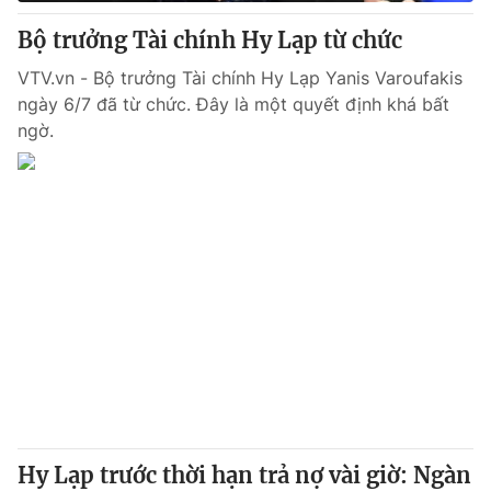
Bộ trưởng Tài chính Hy Lạp từ chức
VTV.vn - Bộ trưởng Tài chính Hy Lạp Yanis Varoufakis
ngày 6/7 đã từ chức. Đây là một quyết định khá bất
® Cấm sao chép dưới mọi hình thức nếu không có sự chấp
thuận bằng văn bản. Ghi rõ nguồn VTV.vn khi phát hành lại
ngờ.
thông tin từ website này.
Hy Lạp trước thời hạn trả nợ vài giờ: Ngàn