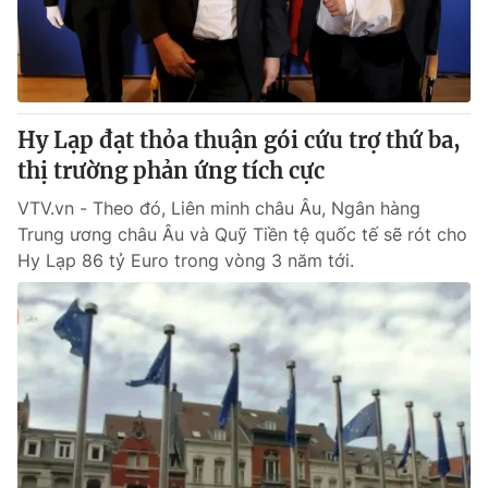
Tin tức
Kinh tế
Thế giới đó đây
Tài chính
Dữ liệu và đời sống
Câu chuyện quốc tế
Thị trường
Hy Lạp đạt thỏa thuận gói cứu trợ thứ ba,
thị trường phản ứng tích cực
Truyền hình
Góc doanh nghiệp
VTV.vn - Theo đó, Liên minh châu Âu, Ngân hàng
Phim VTV
Giải trí
Trung ương châu Âu và Quỹ Tiền tệ quốc tế sẽ rót cho
Hậu trường
Hy Lạp 86 tỷ Euro trong vòng 3 năm tới.
Điện ảnh
Đời sống
Nhân vật
Âm nhạc
Du lịch
Khán giả
Giáo dục
Sao
Làm đẹp
Giải sao mai
Tuyển sinh
Công nghệ
Chất lượng cuộc sống
Học trực tuyến
Hitech Công nghệ tương lai