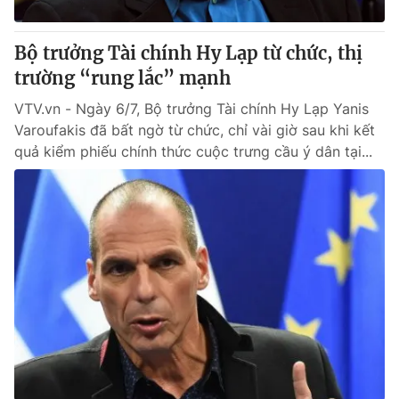
Cơ quan báo chí:
Thời báo VTV
Giấy phép hoạt động báo in và báo điện tử số 483/GP-BTTTT
Bộ trưởng Tài chính Hy Lạp từ chức, thị
cấp ngày 29/12/2023
trường “rung lắc” mạnh
Tổng Biên tập:
Vũ Thanh Thủy
VTV.vn - Ngày 6/7, Bộ trưởng Tài chính Hy Lạp Yanis
Phó Tổng Biên tập:
Nguyễn Thị Mỹ Hạnh, Phạm Quốc Thắng,
Varoufakis đã bất ngờ từ chức, chỉ vài giờ sau khi kết
Nguyễn Trọng Ninh
quả kiểm phiếu chính thức cuộc trưng cầu ý dân tại...
Tổng đài VTV:
024.38 355 931 - 024.38 355 932
Ðiện thoại Thời báo VTV:
024.66 897 897
Email:
toasoan@vtv.vn
Liên hệ quảng cáo:
024-7300.7108