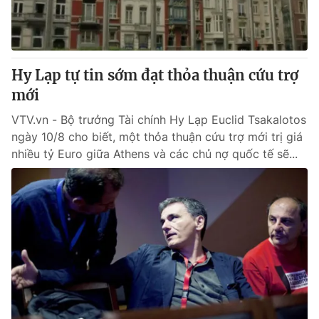
Giao lưu trực tuyến
Sản phẩm
Lịch phát sóng
Thị trường
Tư vấn
Hy Lạp tự tin sớm đạt thỏa thuận cứu trợ
mới
Chuyên mục khác
Emagazine
VTV.vn - Bộ trưởng Tài chính Hy Lạp Euclid Tsakalotos
Podcast
ngày 10/8 cho biết, một thỏa thuận cứu trợ mới trị giá
nhiều tỷ Euro giữa Athens và các chủ nợ quốc tế sẽ...
Photo
Infographic
Video
Shorts video
VTV Money
VTV Thể thao
VTV Sức khoẻ
Bất động sản