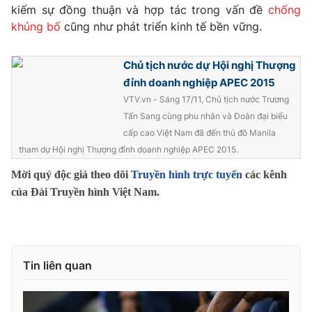
Phim VTV
kiếm sự đồng thuận và hợp tác trong vấn đề
chống
Giải trí
khủng bố
cũng như phát triển kinh tế bền vững.
Hậu trường
Điện ảnh
Đời sống
Nhân vật
Chủ tịch nước dự Hội nghị Thượng
Âm nhạc
đỉnh doanh nghiệp APEC 2015
Du lịch
Khán giả
Giáo dục
Sao
VTV.vn - Sáng 17/11, Chủ tịch nước Trương
Làm đẹp
Giải sao mai
Tấn Sang cùng phu nhân và Đoàn đại biểu
Tuyển sinh
cấp cao Việt Nam đã đến thủ đô Manila
Công nghệ
Chất lượng cuộc sống
tham dự Hội nghị Thượng đỉnh doanh nghiệp APEC 2015.
Học trực tuyến
Hitech Công nghệ tương lai
Mời quý độc giả theo dõi
Truyền hình trực tuyến
các kênh
Giao lưu trực tuyến
Sản phẩm
của Đài Truyền hình Việt Nam.
Lịch phát sóng
Thị trường
Tư vấn
Tin liên quan
Chuyên mục khác
Emagazine
Podcast