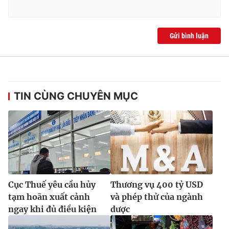
Ðiện thoại Thời báo VTV:
024.66 897 897
Email:
toasoan@vtv.vn
Liên hệ quảng cáo:
024-7300.7108
Gửi bình luận
TIN CÙNG CHUYÊN MỤC
® Cấm sao chép dưới mọi hình thức nếu không có sự chấp
Cục Thuế yêu cầu hủy
Thương vụ 400 tỷ USD
thuận bằng văn bản. Ghi rõ nguồn VTV.vn khi phát hành lại
tạm hoãn xuất cảnh
và phép thử của ngành
thông tin từ website này.
ngay khi đủ điều kiện
dược