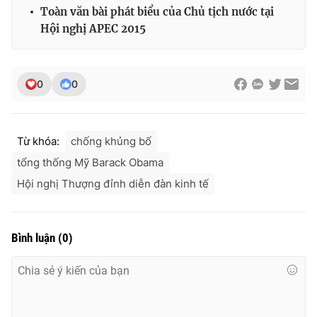
Toàn văn bài phát biểu của Chủ tịch nước tại
Hội nghị APEC 2015
THỜI BÁO VTV
0
0
Theo dõi báo trên
Từ khóa:
chống khủng bố
tổng thống Mỹ Barack Obama
Cơ quan chủ quản:
Đài Truyền hình Việt Nam
Hội nghị Thượng đỉnh diễn đàn kinh tế
Cơ quan báo chí:
Thời báo VTV
Giấy phép hoạt động báo in và báo điện tử số 483/GP-BTTTT
cấp ngày 29/12/2023
Bình luận
(
0
)
Tổng Biên tập:
Vũ Thanh Thủy
Phó Tổng Biên tập:
Nguyễn Thị Mỹ Hạnh, Phạm Quốc Thắng,
Nguyễn Trọng Ninh
Tổng đài VTV:
024.38 355 931 - 024.38 355 932