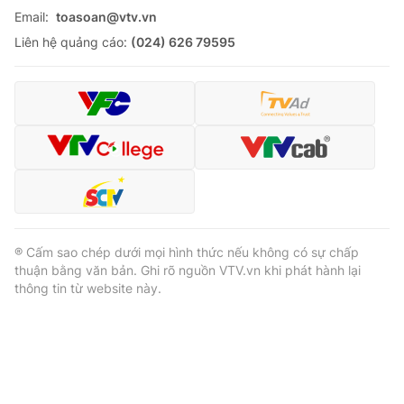
Email:
toasoan@vtv.vn
Liên hệ quảng cáo:
(024) 626 79595
® Cấm sao chép dưới mọi hình thức nếu không có sự chấp
thuận bằng văn bản. Ghi rõ nguồn VTV.vn khi phát hành lại
thông tin từ website này.