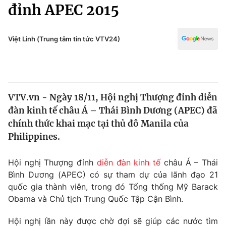
Chính trị
đỉnh APEC 2015
Truyền hình
Văn hóa - Giải trí
Xã hội
Y tế
Việt Linh (Trung tâm tin tức VTV24)
Đời sống
Pháp luật
Công nghệ
Giáo dục
Y tế
VTV.vn - Ngày 18/11, Hội nghị Thượng đỉnh diễn
đàn kinh tế châu Á – Thái Bình Dương (APEC) đã
Thế giới
chính thức khai mạc tại thủ đô Manila của
Philippines.
Tin tức
Kinh tế
Thế giới đó đây
Hội nghị Thượng đỉnh
diễn đàn kinh tế
châu Á – Thái
Tài chính
Bình Dương (APEC) có sự tham dự của lãnh đạo 21
Dữ liệu và đời sống
Câu chuyện quốc tế
quốc gia thành viên, trong đó Tổng thống Mỹ Barack
Thị trường
Obama và Chủ tịch Trung Quốc Tập Cận Bình.
Truyền hình
Góc doanh nghiệp
Hội nghị lần này được chờ đợi sẽ giúp các nước tìm