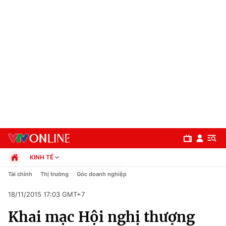
KINH TẾ
Chính trị
Tài chính
Thị trường
Góc doanh nghiệp
Xã hội
18/11/2015 17:03 GMT+7
Pháp luật
Chuyên mục
Kinh tế
Khai mạc Hội nghị thượng
Thể thao