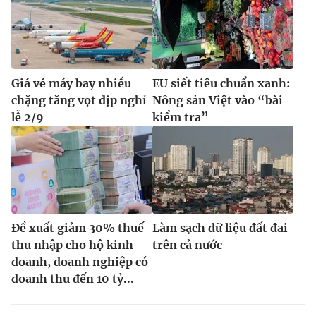
Giá vé máy bay nhiều
EU siết tiêu chuẩn xanh:
chặng tăng vọt dịp nghỉ
Nông sản Việt vào “bài
lễ 2/9
kiểm tra”
Đề xuất giảm 30% thuế
Làm sạch dữ liệu đất đai
thu nhập cho hộ kinh
trên cả nước
doanh, doanh nghiệp có
doanh thu đến 10 tỷ...