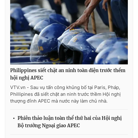
Photo
Infographic
Video
Shorts video
VTV Money
VTV Thể thao
VTV Sức khoẻ
Bất động sản
Philippines siết chặt an ninh toàn diện trước thềm
hội nghị APEC
Thị trường 24h
Tấm lòng Việt
VTV.vn - Sau vụ tấn công khủng bố tại Paris, Pháp,
Phillipines đã siết chặt an ninh trước thềm Hội nghị
VTV4
Vươn mình bằng AI
thượng đỉnh APEC mà nước này làm chủ nhà.
VTV9
VTV8
Phiên thảo luận toàn thể thứ hai của Hội nghị
Bộ trưởng Ngoại giao APEC
Liên hệ tòa soạn
English