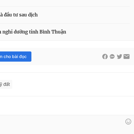
à đầu tư sau dịch
ản nghỉ dưỡng tỉnh Bình Thuận
im cho bài đọc
ỹ đất