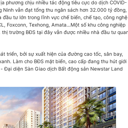
ịa phương chịu nhiều tác động tiêu cực do dịch COVID-
 Ninh vẫn đạt tổng thu ngân sách hơn 32.000 tỷ đồng,
 đầu tư lớn trong lĩnh vực chế biến, chế tạo, công nghệ
TCL, Foxconn, Texhong, Amata…Một số khu công nghiệp
, thị trường BĐS tại đây vẫn được nhiều nhà đầu tư qua
t triển, bởi sự xuất hiện của đường cao tốc, sân bay,
 xanh. Làm cho BĐS mặt biển, cao cấp đang thu hút giới
- Đại diện Sàn Giao dịch Bất động sản Newstar Land