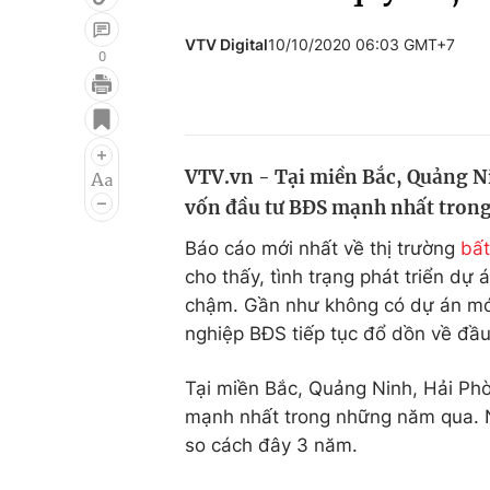
VTV Digital
10/10/2020 06:03 GMT+7
0
Giải trí
Đời sống
Điện ảnh
Du lịch
VTV.vn - Tại miền Bắc, Quảng N
Âm nhạc
Làm đẹp
vốn đầu tư BĐS mạnh nhất tron
Sao
Chất lượng cuộc sốn
Báo cáo mới nhất về thị trường
bất
cho thấy, tình trạng phát triển dự
chậm. Gần như không có dự án mới
nghiệp BĐS tiếp tục đổ dồn về đầu 
Tại miền Bắc, Quảng Ninh, Hải Ph
mạnh nhất trong những năm qua. Nh
so cách đây 3 năm.