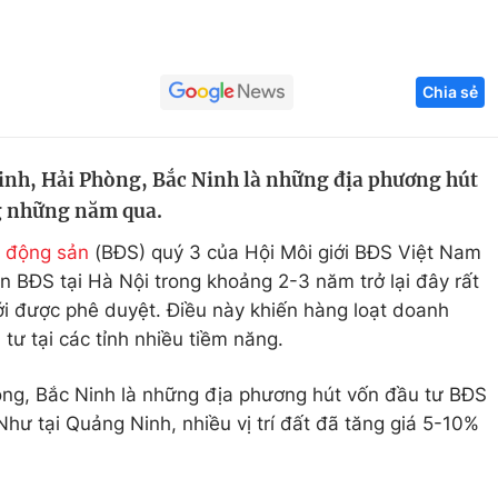
Góc ảnh
Chia sẻ
Giáo dục
Công nghệ
Tuyển sinh
Hitech Công ng
inh, Hải Phòng, Bắc Ninh là những địa phương hút
Học trực tuyến
Sản phẩm
g những năm qua.
g
Thị trường
 động sản
(BĐS) quý 3 của Hội Môi giới BĐS Việt Nam
Tư vấn
 án BĐS tại Hà Nội trong khoảng 2-3 năm trở lại đây rất
 được phê duyệt. Điều này khiến hàng loạt doanh
tư tại các tỉnh nhiều tiềm năng.
òng, Bắc Ninh là những địa phương hút vốn đầu tư BĐS
ư tại Quảng Ninh, nhiều vị trí đất đã tăng giá 5-10%