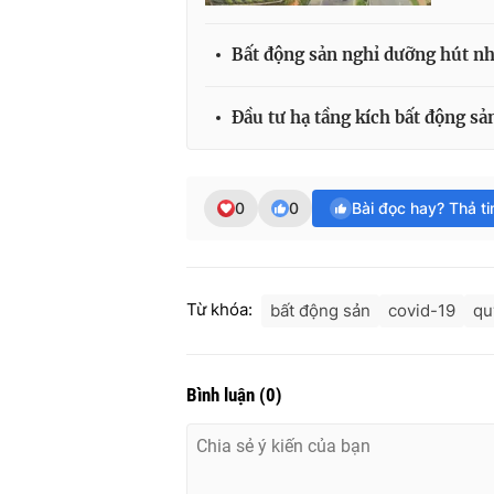
Bất động sản nghỉ dưỡng hút nh
Đầu tư hạ tầng kích bất động s
0
0
Bài đọc hay? Thả t
Từ khóa:
bất động sản
covid-19
qu
Bình luận
(
0
)