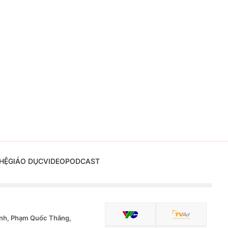
HỆ
GIÁO DỤC
VIDEO
PODCAST
nh, Phạm Quốc Thắng,