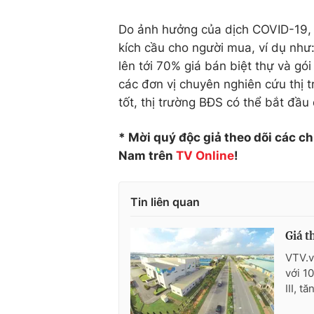
Do ảnh hưởng của dịch COVID-19, t
kích cầu cho người mua, ví dụ như:
lên tới 70% giá bán biệt thự và gó
các đơn vị chuyên nghiên cứu thị t
tốt, thị trường BĐS có thể bắt đầu
* Mời quý độc giả theo dõi các c
Nam trên
TV Online
!
Tin liên quan
Giá t
VTV.v
với 1
III, 