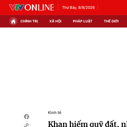
Thứ Bảy, 8/8/2026
CHÍNH TRỊ
XÃ HỘI
PHÁP LUẬT
THẾ GIỚI
Chính trị
Xã hội
Thế giới
Kinh tế
Tin tức
Tài chính
Thế giới đó đây
Thị trường
Câu chuyện quốc tế
Góc doanh nghiệp
Dữ liệu và đời sống
Kinh tế
Khan hiếm quỹ đất, nh