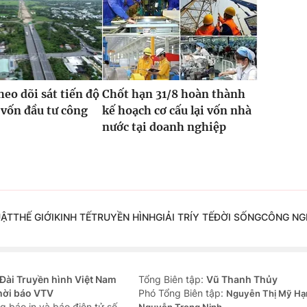
heo dõi sát tiến độ
Chốt hạn 31/8 hoàn thành
 vốn đầu tư công
kế hoạch cơ cấu lại vốn nhà
nước tại doanh nghiệp
UẬT
THẾ GIỚI
KINH TẾ
TRUYỀN HÌNH
GIẢI TRÍ
Y TẾ
ĐỜI SỐNG
CÔNG NG
Đài Truyền hình Việt Nam
Tổng Biên tập:
Vũ Thanh Thủy
hời báo VTV
Phó Tổng Biên tập:
Nguyễn Thị Mỹ Hạ
g báo in và báo điện tử số