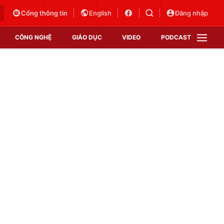
Cổng thông tin
English
Đăng nhập
CÔNG NGHỆ
GIÁO DỤC
VIDEO
PODCAST
VTV Money
VTV Thể thao
VTV Sức khoẻ
Bất động sản
Thị trường 24h
Tấm lòng Việt
Vươn mình bằng AI
VTV4
VTV8
VTV9
Lịch phát sóng
Giao lưu trực tuyến
Sự kiện