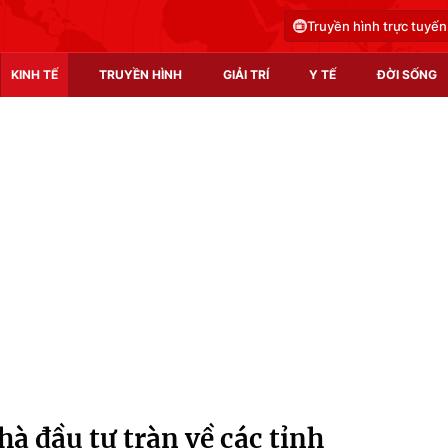
Truyền hình trực tuyến
KINH TẾ
TRUYỀN HÌNH
GIẢI TRÍ
Y TẾ
ĐỜI SỐNG
Pháp luật
Y tế
Truyền hình
Multimedia
Phim VTV
Video
Hậu trường
Shorts video
Nhân vật
Podcast
Khán giả
EMagazine
Giải sao mai
Photo
à đầu tư tràn về các tỉnh
Infographic