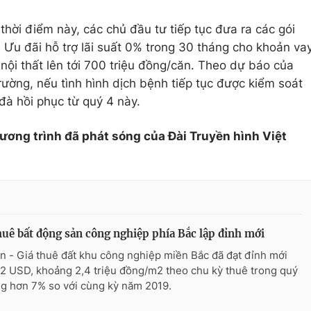
hời điểm này, các chủ đầu tư tiếp tục đưa ra các gói
 Ưu đãi hỗ trợ lãi suất 0% trong 30 tháng cho khoản va
i nội thất lên tới 700 triệu đồng/căn. Theo dự báo của
rường, nếu tình hình dịch bệnh tiếp tục được kiểm soát
 đà hồi phục từ quý 4 này.
hương trình đã phát sóng của Đài Truyền hình Việt
huê bất động sản công nghiệp phía Bắc lập đỉnh mới
n - Giá thuê đất khu công nghiệp miền Bắc đã đạt đỉnh mới
02 USD, khoảng 2,4 triệu đồng/m2 theo chu kỳ thuê trong quý
tăng hơn 7% so với cùng kỳ năm 2019.