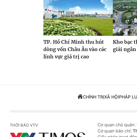
TP. Hồ Chí Minh thu hút
Kho bạc t
dòng vốn Châu Âu vào các
giải ngân
lĩnh vực giá trị cao
CHÍNH TRỊ
XÃ HỘI
PHÁP L
Cơ quan chủ quản:
THỜI BÁO VTV
Cơ quan báo chí:
T
Giấy phép hoạt độn