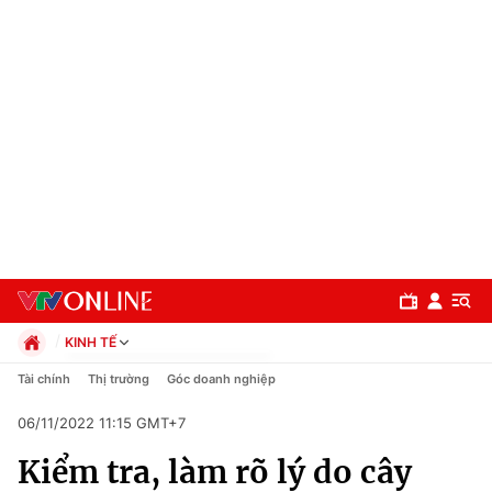
KINH TẾ
Chính trị
Tài chính
Thị trường
Góc doanh nghiệp
Xã hội
06/11/2022 11:15 GMT+7
Pháp luật
Chuyên mục
Kinh tế
Kiểm tra, làm rõ lý do cây
Thể thao