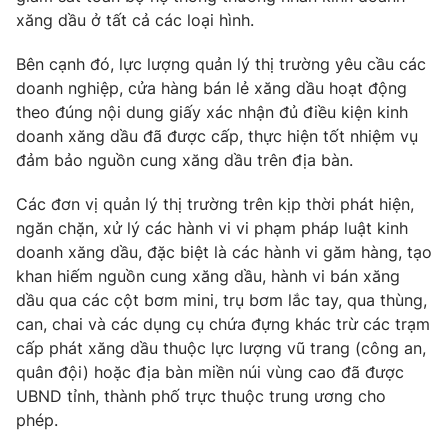
xăng dầu ở tất cả các loại hình.
Photo
Infographic
Bên cạnh đó, lực lượng quản lý thị trường yêu cầu các
doanh nghiệp, cửa hàng bán lẻ xăng dầu hoạt động
Video
Shorts video
theo đúng nội dung giấy xác nhận đủ điều kiện kinh
doanh xăng dầu đã được cấp, thực hiện tốt nhiệm vụ
VTV Money
VTV Thể thao
đảm bảo nguồn cung xăng dầu trên địa bàn.
Các đơn vị quản lý thị trường trên kịp thời phát hiện,
VTV Sức khoẻ
Bất động sản
ngăn chặn, xử lý các hành vi vi phạm pháp luật kinh
doanh xăng dầu, đặc biệt là các hành vi găm hàng, tạo
Thị trường 24h
Tấm lòng Việt
khan hiếm nguồn cung xăng dầu, hành vi bán xăng
dầu qua các cột bơm mini, trụ bơm lắc tay, qua thùng,
VTV4
Vươn mình bằng AI
can, chai và các dụng cụ chứa đựng khác trừ các trạm
cấp phát xăng dầu thuộc lực lượng vũ trang (công an,
quân đội) hoặc địa bàn miền núi vùng cao đã được
VTV9
VTV8
UBND tỉnh, thành phố trực thuộc trung ương cho
phép.
Liên hệ tòa soạn
English