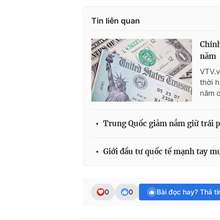
Tin liên quan
Chính
năm
VTV.v
thời h
năm c
Trung Quốc giảm nắm giữ trái 
Giới đầu tư quốc tế mạnh tay m
0
0
Bài đọc hay? Thả t