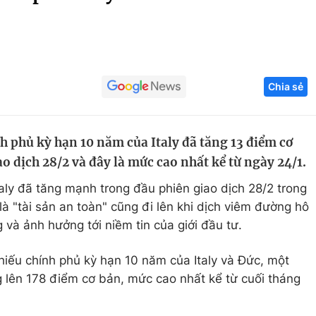
Góc ảnh
Giáo dục
Công nghệ
Chia sẻ
Tuyển sinh
Hitech Công ng
Học trực tuyến
Sản phẩm
nh phủ kỳ hạn 10 năm của Italy đã tăng 13 điểm cơ
g
Thị trường
o dịch 28/2 và đây là mức cao nhất kể từ ngày 24/1.
Tư vấn
aly đã tăng mạnh trong đầu phiên giao dịch 28/2 trong
i là "tài sản an toàn" cũng đi lên khi dịch viêm đường hô
g và ảnh hưởng tới niềm tin của giới đầu tư.
phiếu chính phủ kỳ hạn 10 năm của Italy và Đức, một
g lên 178 điểm cơ bản, mức cao nhất kể từ cuối tháng