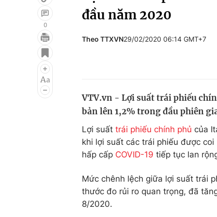
đầu năm 2020
0
Theo TTXVN
29/02/2020 06:14 GMT+7
Giải trí
Đời sống
Điện ảnh
Du lịch
Âm nhạc
Làm đẹp
VTV.vn - Lợi suất trái phiếu chí
Sao
Chất lượng cuộc sốn
bản lên 1,2% trong đầu phiên gia
Lợi suất
trái phiếu chính phủ
của It
khi lợi suất các trái phiếu được co
hấp cấp
COVID-19
tiếp tục lan rộn
Mức chênh lệch giữa lợi suất trái 
thước đo rủi ro quan trọng, đã tăn
8/2020.