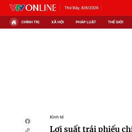
Thứ Bảy, 8/8/2026
CHÍNH TRỊ
XÃ HỘI
PHÁP LUẬT
THẾ GIỚI
Chính trị
Xã hội
Thế giới
Kinh tế
Tin tức
Tài chính
Thế giới đó đây
Thị trường
Câu chuyện quốc tế
Góc doanh nghiệp
Dữ liệu và đời sống
Kinh tế
Lợi suất trái phiếu c