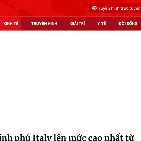
Truyền hình trực tuyến
KINH TẾ
TRUYỀN HÌNH
GIẢI TRÍ
Y TẾ
ĐỜI SỐNG
Pháp luật
Y tế
Truyền hình
Multimedia
Phim VTV
Video
Hậu trường
Shorts video
Nhân vật
Podcast
Khán giả
EMagazine
Giải sao mai
Photo
hính phủ Italy lên mức cao nhất từ
Infographic