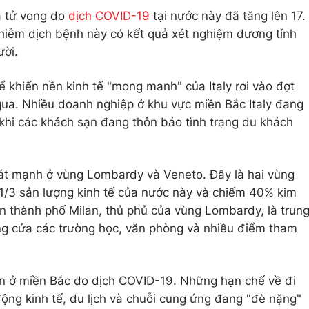
ca tử vong do
dịch COVID-19
tại nước này đã tăng lên 17.
nhiễm dịch bệnh này có kết quả xét nghiệm dương tính
ười.
 khiến nền kinh tế "mong manh" của Italy rơi vào đợt
 qua. Nhiều doanh nghiệp ở khu vực miền Bắc Italy đang
 khi các khách sạn đang thôn báo tình trạng du khách
t mạnh ở vùng Lombardy và Veneto. Đây là hai vùng
i 1/3 sản lượng kinh tế của nước này và chiếm 40% kim
n thành phố Milan, thủ phủ của vùng Lombardy, là trun
đóng cửa các trường học, văn phòng và nhiều điểm tham
trấn ở miền Bắc do dịch COVID-19. Những hạn chế về đi
 động kinh tế, du lịch và chuỗi cung ứng đang "đè nặng"