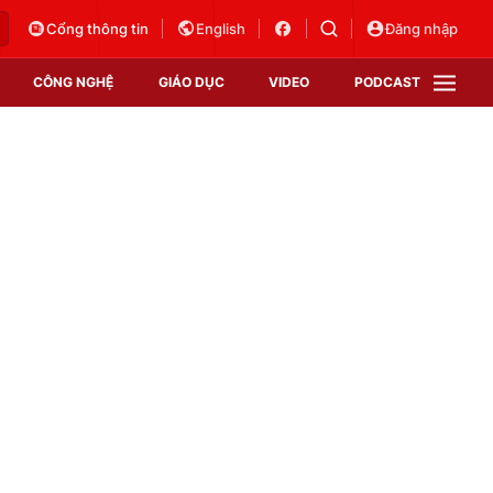
Cổng thông tin
English
Đăng nhập
CÔNG NGHỆ
GIÁO DỤC
VIDEO
PODCAST
VTV Money
VTV Thể thao
VTV Sức khoẻ
Bất động sản
Thị trường 24h
Tấm lòng Việt
Vươn mình bằng AI
VTV4
VTV8
VTV9
Lịch phát sóng
Giao lưu trực tuyến
Sự kiện