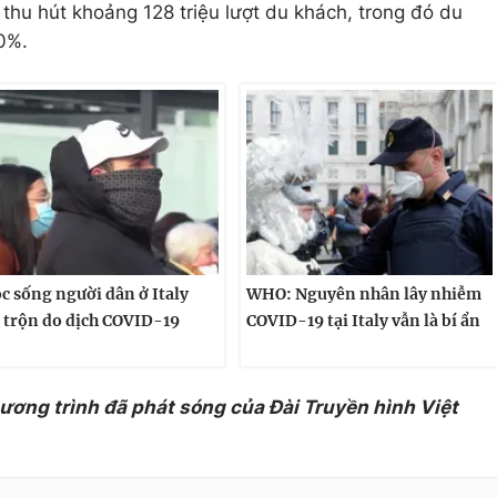
ly thu hút khoảng 128 triệu lượt du khách, trong đó du
0%.
c sống người dân ở Italy
WHO: Nguyên nhân lây nhiễm
 trộn do dịch COVID-19
COVID-19 tại Italy vẫn là bí ẩn
hương trình đã phát sóng của Đài Truyền hình Việt