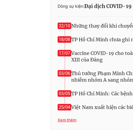
Đại dịch COVID-19
Dòng sự kiện:
Những thay đổi khi chuy
22/10
TP Hồ Chí Minh chưa ghi 
18/08
Vaccine COVID-19 cho toà
17/07
XIII của Đảng
Thủ tướng Phạm Minh Chí
03/06
nhiễm nhóm A sang nhó
TP Hồ Chí Minh: Các bệnh
03/05
Việt Nam xuất hiện các b
25/04
Xem thêm