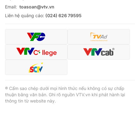
Email:
toasoan@vtv.vn
Liên hệ quảng cáo:
(024) 626 79595
® Cấm sao chép dưới mọi hình thức nếu không có sự chấp
thuận bằng văn bản. Ghi rõ nguồn VTV.vn khi phát hành lại
thông tin từ website này.