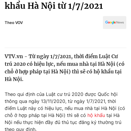
Chính trị
khẩu Hà Nội từ 1/7/2021
Truyền hình
Văn hóa - Giải trí
Xã hội
Y tế
Theo VOV
Đời sống
Pháp luật
Công nghệ
Giáo dục
Y tế
VTV.vn - Từ ngày 1/7/2021, thời điểm Luật Cư
trú 2020 có hiệu lực, nếu mua nhà tại Hà Nội (có
Thế giới
chỗ ở hợp pháp tại Hà Nội) thì sẽ có hộ khẩu tại
Hà Nội.
Tin tức
Kinh tế
Thế giới đó đây
Theo qui định của Luật cư trú 2020 được Quốc hội
Tài chính
thông qua ngày 13/11/2020, từ ngày 1/7/2021, thời
Dữ liệu và đời sống
Câu chuyện quốc tế
điểm Luật này có hiệu lực, nếu mua nhà tại Hà Nội (có
Thị trường
chỗ ở hợp pháp tại Hà Nội) thì sẽ có
hộ khẩu
tại Hà
Truyền hình
Góc doanh nghiệp
Nội nếu thực hiện đầy đủ thủ tục đăng ký thường trú
theo quy định.