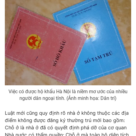
Photo
Infographic
Video
Shorts video
VTV Money
VTV Thể thao
VTV Sức khoẻ
Bất động sản
Thị trường 24h
Tấm lòng Việt
Việc có được hộ khẩu Hà Nội là niềm mơ ước của nhiều
VTV4
Vươn mình bằng AI
người dân ngoại tỉnh. (Ảnh minh họa: Dân trí)
Luật mới cũng quy định rõ nhà ở không thuộc các địa
VTV9
VTV8
điểm không được đăng ký thường trú mới bao gồm:
Chỗ ở là nhà ở đã có quyết định phá dỡ của cơ quan
Liên hệ tòa soạn
English
Nhà nước có thẩm quyền; Chỗ ở mà toàn bộ diện tích