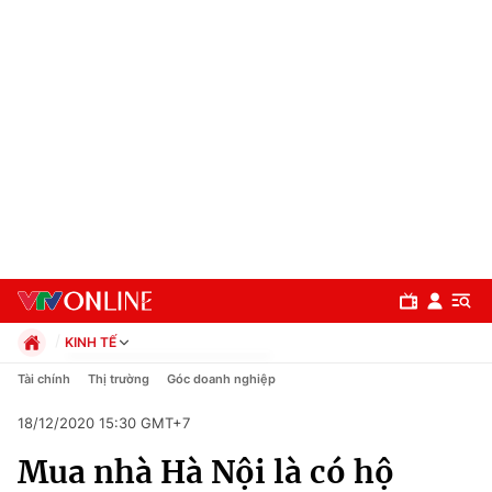
KINH TẾ
Chính trị
Tài chính
Thị trường
Góc doanh nghiệp
Xã hội
18/12/2020 15:30 GMT+7
Pháp luật
Chuyên mục
Kinh tế
Mua nhà Hà Nội là có hộ
Thể thao