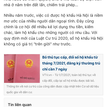
nhà ở nằm trên đất lấn, chiếm trái phép…
Nhiều năm trước, việc có được hộ khẩu Hà Nội là niềm
mơ ước của nhiều người dân ngoại tỉnh. Đây cũng
THỜI BÁO VTV
chính là cơ hội để nhiều kẻ lợi dụng thu tiền, kiếm
chác, làm hộ khẩu cho những người có nhu cầu. Với
quy định mới của Luật Cư trú 2020, sổ hộ khẩu Hà Nội
không có giá trị "trên giời" như trước.
Theo dõi báo trên
Bỏ thủ tục cấp, đổi sổ hộ khẩu từ
Cơ quan chủ quản:
Đài Truyền hình Việt Nam
tháng 7/2021, đăng ký thường trú
Cơ quan báo chí:
Thời báo VTV
chỉ cần 7 ngày
Giấy phép hoạt động báo in và báo điện tử số 483/GP-BTTTT
VTV.vn - Từ 1/7/2021, toàn bộ thủ tục về
cấp ngày 29/12/2023
cấp đổi, cấp lại sổ hộ khẩu được bãi bỏ.
Tổng Biên tập:
Vũ Thanh Thủy
Thông tin về nơi cư trú của công dân được cập nhật trên Cơ sở dữ liệu
Phó Tổng Biên tập:
Nguyễn Thị Mỹ Hạnh, Phạm Quốc Thắng,
quốc gia về dân cư.
Nguyễn Trọng Ninh
Tổng đài VTV:
024.38 355 931 - 024.38 355 932
Tin liên quan