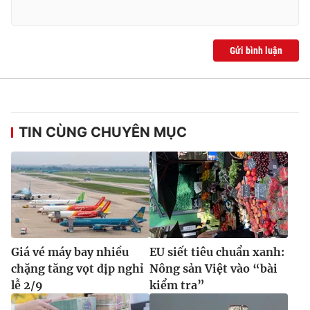
Gửi bình luận
TIN CÙNG CHUYÊN MỤC
Giá vé máy bay nhiều
EU siết tiêu chuẩn xanh:
chặng tăng vọt dịp nghỉ
Nông sản Việt vào “bài
lễ 2/9
kiểm tra”