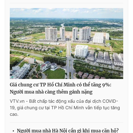
Ðiện thoại Thời báo VTV:
024.66 897 897
Email:
toasoan@vtv.vn
Liên hệ quảng cáo:
024-7300.7108
Giá chung cư TP Hồ Chí Minh có thể tăng 9%:
Người mua nhà càng thêm gánh nặng
VTV.vn - Bất chấp tác động xấu của đại dịch COVID-
® Cấm sao chép dưới mọi hình thức nếu không có sự chấp
19, giá chung cư tại TP Hồ Chí Minh vẫn tiếp tục tăng
thuận bằng văn bản. Ghi rõ nguồn VTV.vn khi phát hành lại
cao.
thông tin từ website này.
Người mua nhà Hà Nội cần gì khi mua căn hộ?