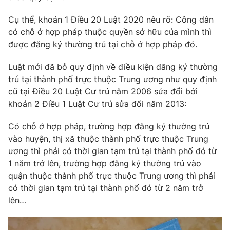
Phim VTV
Giải trí
Cụ thể, khoản 1 Điều 20 Luật 2020 nêu rõ: Công dân
Hậu trường
có chỗ ở hợp pháp thuộc quyền sở hữu của mình thì
Điện ảnh
Đời sống
Nhân vật
được đăng ký thường trú tại chỗ ở hợp pháp đó.
Âm nhạc
Du lịch
Khán giả
Luật mới đã bỏ quy định về điều kiện đăng ký thường
Giáo dục
Sao
trú tại thành phố trực thuộc Trung ương như quy định
Làm đẹp
Giải sao mai
cũ tại Điều 20 Luật Cư trú năm 2006 sửa đổi bởi
Tuyển sinh
Công nghệ
Chất lượng cuộc sống
khoản 2 Điều 1 Luật Cư trú sửa đổi năm 2013:
Học trực tuyến
Hitech Công nghệ tương lai
Có chỗ ở hợp pháp, trường hợp đăng ký thường trú
Giao lưu trực tuyến
vào huyện, thị xã thuộc thành phố trực thuộc Trung
Sản phẩm
ương thì phải có thời gian tạm trú tại thành phố đó từ
Lịch phát sóng
Thị trường
1 năm trở lên, trường hợp đăng ký thường trú vào
quận thuộc thành phố trực thuộc Trung ương thì phải
Tư vấn
có thời gian tạm trú tại thành phố đó từ 2 năm trở
Chuyên mục khác
lên…
Emagazine
Podcast