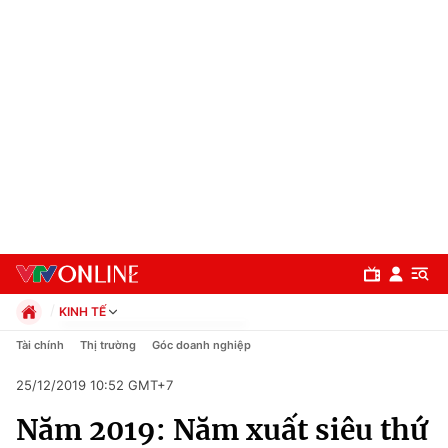
KINH TẾ
Chính trị
Tài chính
Thị trường
Góc doanh nghiệp
Xã hội
25/12/2019 10:52 GMT+7
Pháp luật
Chuyên mục
Kinh tế
Năm 2019: Năm xuất siêu thứ
Thể thao