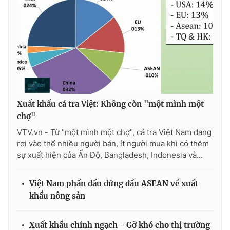
Photo
Infographic
Video
Shorts video
VTV Money
VTV Thể thao
Xuất khẩu cá tra Việt: Không còn "một mình một
VTV Sức khoẻ
Bất động sản
chợ"
VTV.vn - Từ "một mình một chợ", cá tra Việt Nam đang
Thị trường 24h
Tấm lòng Việt
rơi vào thế nhiều người bán, ít người mua khi có thêm
sự xuất hiện của Ấn Độ, Bangladesh, Indonesia và...
VTV4
Vươn mình bằng AI
Việt Nam phấn đấu đứng đầu ASEAN về xuất
VTV9
VTV8
khẩu nông sản
Liên hệ tòa soạn
English
Xuất khẩu chính ngạch - Gỡ khó cho thị trường