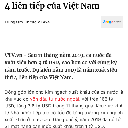
Chính trị
4 liên tiếp của Việt Nam
Truyền hình
Văn hóa - Giải trí
Xã hội
Y tế
Trung tâm Tin tức VTV24
Đời sống
Pháp luật
Công nghệ
Giáo dục
Y tế
VTV.vn - Sau 11 tháng năm 2019, cả nước đã
xuất siêu hơn 9 tỷ USD, cao hơn so với cùng kỳ
Thế giới
năm trước. Dự kiến năm 2019 là năm xuất siêu
thứ 4 liên tiếp của Việt Nam.
Tin tức
Kinh tế
Thế giới đó đây
Đóng góp lớn cho kim ngạch xuất khẩu của cả nước là
Tài chính
khu vực có
vốn đầu tư nước ngoài
, với trên 166 tỷ
Dữ liệu và đời sống
Câu chuyện quốc tế
USD, tăng 3,8 tỷ USD trong 11 tháng qua. Khu vực kinh
Thị trường
tế Nhà nước tiếp tục có tốc độ tăng trưởng kim ngạch
Truyền hình
Góc doanh nghiệp
xuất khẩu ở mức cao. Đáng chú ý, năm 2019 đã có tới
31 mặt hàng cán mốc xuất khẩu trên 1 tỷ USD.