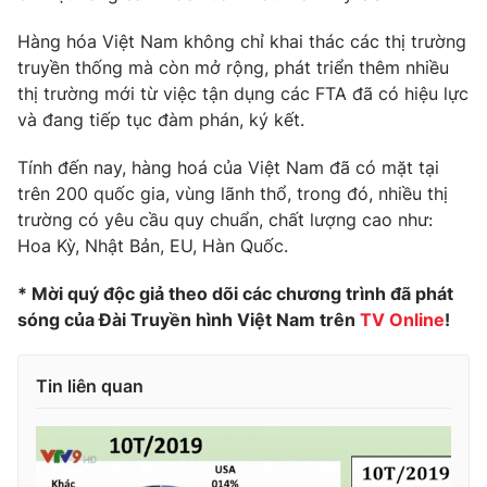
Phim VTV
Giải trí
Hàng hóa Việt Nam không chỉ khai thác các thị trường
Hậu trường
truyền thống mà còn mở rộng, phát triển thêm nhiều
Điện ảnh
Đời sống
Nhân vật
thị trường mới từ việc tận dụng các FTA đã có hiệu lực
Âm nhạc
và đang tiếp tục đàm phán, ký kết.
Du lịch
Khán giả
Giáo dục
Sao
Tính đến nay, hàng hoá của Việt Nam đã có mặt tại
Làm đẹp
Giải sao mai
trên 200 quốc gia, vùng lãnh thổ, trong đó, nhiều thị
Tuyển sinh
Công nghệ
Chất lượng cuộc sống
trường có yêu cầu quy chuẩn, chất lượng cao như:
Học trực tuyến
Hoa Kỳ, Nhật Bản, EU, Hàn Quốc.
Hitech Công nghệ tương lai
Giao lưu trực tuyến
* Mời quý độc giả theo dõi các chương trình đã phát
Sản phẩm
sóng của Đài Truyền hình Việt Nam trên
TV Online
!
Lịch phát sóng
Thị trường
Tin liên quan
Tư vấn
Chuyên mục khác
Emagazine
Podcast