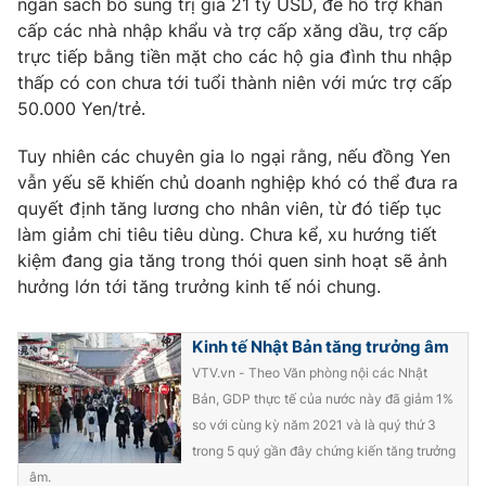
ngân sách bổ sung trị giá 21 tỷ USD, để hỗ trợ khẩn
Ðiện thoại Thời báo VTV:
024.66 897 897
cấp các nhà nhập khẩu và trợ cấp xăng dầu, trợ cấp
Email:
toasoan@vtv.vn
trực tiếp bằng tiền mặt cho các hộ gia đình thu nhập
Liên hệ quảng cáo:
024-7300.7108
thấp có con chưa tới tuổi thành niên với mức trợ cấp
50.000 Yen/trẻ.
Tuy nhiên các chuyên gia lo ngại rằng, nếu đồng Yen
vẫn yếu sẽ khiến chủ doanh nghiệp khó có thể đưa ra
quyết định tăng lương cho nhân viên, từ đó tiếp tục
làm giảm chi tiêu tiêu dùng. Chưa kể, xu hướng tiết
kiệm đang gia tăng trong thói quen sinh hoạt sẽ ảnh
hưởng lớn tới tăng trưởng kinh tế nói chung.
Kinh tế Nhật Bản tăng trưởng âm
VTV.vn - Theo Văn phòng nội các Nhật
® Cấm sao chép dưới mọi hình thức nếu không có sự chấp
thuận bằng văn bản. Ghi rõ nguồn VTV.vn khi phát hành lại
Bản, GDP thực tế của nước này đã giảm 1%
thông tin từ website này.
so với cùng kỳ năm 2021 và là quý thứ 3
trong 5 quý gần đây chứng kiến tăng trưởng
âm.