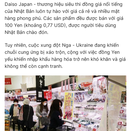
Phim VTV
Daiso Japan - thương hiệu siêu thi đồng giá nổi tiếng
Giải trí
của Nhật Bản luôn tự hào với giá cả rẻ và nhiều mặt
Hậu trường
hàng phong phú. Các sản phẩm đều được bán với giá
Điện ảnh
Đời sống
Nhân vật
100 Yen (khoảng 0,77 USD), được người tiêu dùng
Âm nhạc
Nhật Bản chào đón.
Du lịch
Khán giả
Giáo dục
Sao
Tuy nhiên, cuộc xung đột Nga - Ukraine đang khiến
Làm đẹp
Giải sao mai
chuỗi cung ứng bị xáo trộn, cộng với việc đồng Yen
Tuyển sinh
Công nghệ
Chất lượng cuộc sống
yếu khiến nhập khẩu hàng hóa trở nên khó khăn và giá
Học trực tuyến
không thể còn cạnh tranh.
Hitech Công nghệ tương lai
Giao lưu trực tuyến
Sản phẩm
Lịch phát sóng
Thị trường
Tư vấn
Chuyên mục khác
Emagazine
Podcast