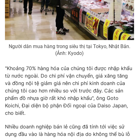
Photo
Infographic
Video
Shorts video
VTV Money
VTV Thể thao
Người dân mua hàng trong siêu thị tại Tokyo, Nhật Bản.
(Ảnh: Kyodo)
VTV Sức khoẻ
Bất động sản
"Khoảng 70% hàng hóa của chúng tôi được nhập khẩu
từ nước ngoài. Do chi phí vận chuyển, giá xăng tăng
Thị trường 24h
Tấm lòng Việt
và đồng nội tệ giảm giá nên chi phí kinh doanh của
chúng tôi cao hơn nhiều so với trước đây. Các sản
phẩm đồ nhựa giờ rất khó nhập khẩu", ông Goto
VTV4
Vươn mình bằng AI
Koichi, Đại diện bộ phận Đối ngoại của Daiso Japan,
cho biết.
VTV9
VTV8
Nhiều doanh nghiệp bán lẻ cũng đã tính tới việc sử
dụng đầu vào là hàng hóa nội địa do không thể bù lỗ
Liên hệ tòa soạn
English