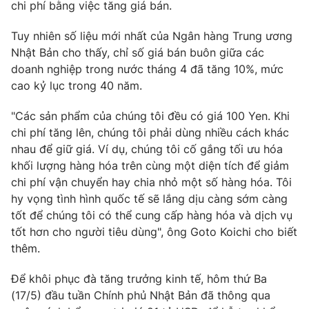
chi phí bằng việc tăng giá bán.
Tuy nhiên số liệu mới nhất của Ngân hàng Trung ương
Nhật Bản cho thấy, chỉ số giá bán buôn giữa các
THỜI BÁO VTV
doanh nghiệp trong nước tháng 4 đã tăng 10%, mức
cao kỷ lục trong 40 năm.
"Các sản phẩm của chúng tôi đều có giá 100 Yen. Khi
chi phí tăng lên, chúng tôi phải dùng nhiều cách khác
Theo dõi báo trên
nhau để giữ giá. Ví dụ, chúng tôi cố gắng tối ưu hóa
khối lượng hàng hóa trên cùng một diện tích để giảm
Cơ quan chủ quản:
Đài Truyền hình Việt Nam
chi phí vận chuyển hay chia nhỏ một số hàng hóa. Tôi
Cơ quan báo chí:
Thời báo VTV
hy vọng tình hình quốc tế sẽ lắng dịu càng sớm càng
Giấy phép hoạt động báo in và báo điện tử số 483/GP-BTTTT
tốt để chúng tôi có thể cung cấp hàng hóa và dịch vụ
cấp ngày 29/12/2023
tốt hơn cho người tiêu dùng", ông Goto Koichi cho biết
Tổng Biên tập:
Vũ Thanh Thủy
thêm.
Phó Tổng Biên tập:
Nguyễn Thị Mỹ Hạnh, Phạm Quốc Thắng,
Để khôi phục đà tăng trưởng kinh tế, hôm thứ Ba
Nguyễn Trọng Ninh
(17/5) đầu tuần Chính phủ Nhật Bản đã thông qua
Tổng đài VTV:
024.38 355 931 - 024.38 355 932