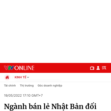
KINH TẾ
Chính trị
Tài chính
Thị trường
Góc doanh nghiệp
Xã hội
19/05/2022 17:10 GMT+7
Pháp luật
Chuyên mục
Kinh tế
Ngành bán lẻ Nhật Bản đối
Thể thao