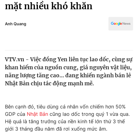
Chính trị
mặt nhiều khó khăn
Truyền hình
Văn hóa - Giải trí
Xã hội
Y tế
Anh Quang
Đời sống
Pháp luật
Công nghệ
Giáo dục
Y tế
VTV.vn - Việc đồng Yen liên tục lao dốc, cùng sự
khan hiếm của nguồn cung, giá nguyên vật liệu,
Thế giới
năng lượng tăng cao… đang khiến ngành bán lẻ
Nhật Bản chịu tác động mạnh mẽ.
Tin tức
Kinh tế
Thế giới đó đây
Tài chính
Bên cạnh đó, tiêu dùng cá nhân vốn chiếm hơn 50%
Dữ liệu và đời sống
Câu chuyện quốc tế
GDP của
Nhật Bản
cũng lao dốc trong quý 1 vừa qua.
Thị trường
Hệ quả là tăng trưởng của nền kinh tế lớn thứ 3 thế
Truyền hình
Góc doanh nghiệp
giới 3 tháng đầu năm đã rơi xuống mức âm.