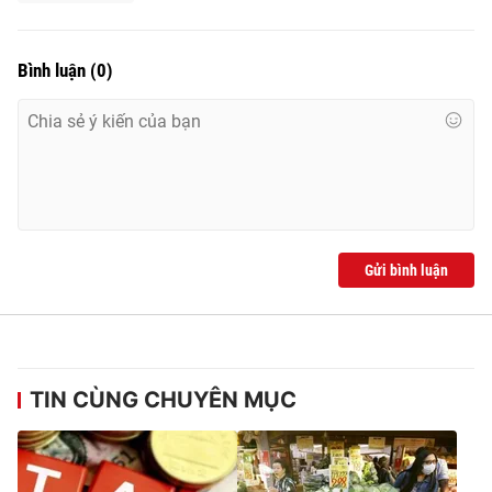
Bình luận
(
0
)
Gửi bình luận
TIN CÙNG CHUYÊN MỤC