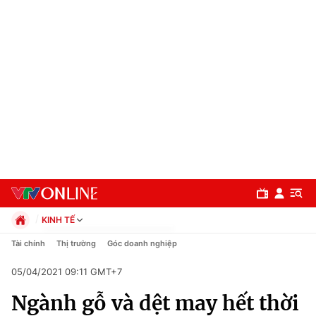
KINH TẾ
Chính trị
Tài chính
Thị trường
Góc doanh nghiệp
Xã hội
05/04/2021 09:11 GMT+7
Pháp luật
Chuyên mục
Kinh tế
Ngành gỗ và dệt may hết thời
Thể thao