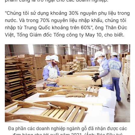
"Chúng tôi sử dụng khoảng 30% nguyên phụ liệu trong
nước. Và trong 70% nguyên liệu nhập khẩu, chúng tôi
nhập từ Trung Quốc khoảng trên 60%", ông Thân Đức
THỜI BÁO VTV
Việt, Tổng Giám đốc Tổng công ty May 10, cho biết.
Theo dõi báo trên
Cơ quan chủ quản:
Đài Truyền hình Việt Nam
Cơ quan báo chí:
Thời báo VTV
Giấy phép hoạt động báo in và báo điện tử số 483/GP-BTTTT
cấp ngày 29/12/2023
Tổng Biên tập:
Vũ Thanh Thủy
Phó Tổng Biên tập:
Nguyễn Thị Mỹ Hạnh, Phạm Quốc Thắng,
Nguyễn Trọng Ninh
Đa phần các doanh nghiệp ngành gỗ đã nhận được các
Tổng đài VTV:
024.38 355 931 - 024.38 355 932