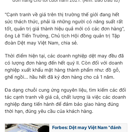
đơn hàng cho tới cuối năm 2021. (Ảnh: Báo Đầu tư)
Ðiện thoại Thời báo VTV:
024.66 897 897
Email:
toasoan@vtv.vn
"Cạnh tranh về giá trên thị trường thế giới đang hết
Liên hệ quảng cáo:
024-7300.7108
sức thách thức, phải là những người có năng suất rất
tốt, quản trị giá thành hiệu quả mới có các đơn hàng",
ông Lê Tiến Trường, Chủ tịch Hội đồng quản trị Tập
đoàn Dệt may Việt Nam, chia sẻ.
Thời điểm hiện tại, các doanh nghiệp dệt may đều đã
có lượng đơn hàng đến hết quý II. Còn đối với doanh
nghiệp xuất khẩu mặt hàng thành phẩm như: đồ gỗ,
ghế ngồi… hầu hết đã ký đơn hàng cho cả 1 năm.
Đa dạng chuỗi cung ứng nguyên liệu, tìm kiếm các đối
tác cạnh tranh về giá cả, chất lượng là việc các doanh
® Cấm sao chép dưới mọi hình thức nếu không có sự chấp
nghiệp đang tiến hành để đảm bảo giao hàng đúng
thuận bằng văn bản. Ghi rõ nguồn VTV.vn khi phát hành lại
thời hạn, đúng yêu cầu của khách hàng.
thông tin từ website này.
Forbes: Dệt may Việt Nam "đánh