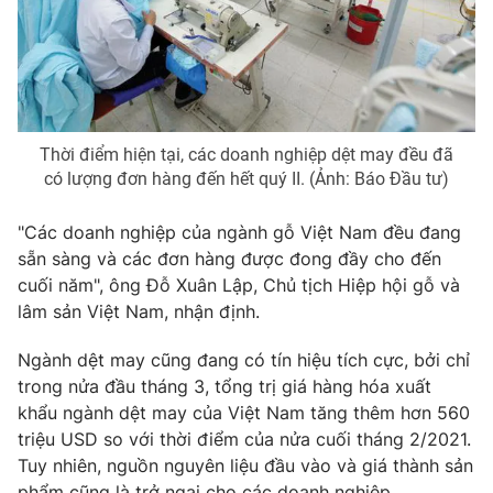
Photo
Infographic
Video
Shorts video
Thời điểm hiện tại, các doanh nghiệp dệt may đều đã
VTV Money
VTV Thể thao
có lượng đơn hàng đến hết quý II. (Ảnh: Báo Đầu tư)
VTV Sức khoẻ
Bất động sản
"Các doanh nghiệp của ngành gỗ Việt Nam đều đang
sẵn sàng và các đơn hàng được đong đầy cho đến
cuối năm", ông Đỗ Xuân Lập, Chủ tịch Hiệp hội gỗ và
Thị trường 24h
Tấm lòng Việt
lâm sản Việt Nam, nhận định.
VTV4
Vươn mình bằng AI
Ngành dệt may cũng đang có tín hiệu tích cực, bởi chỉ
trong nửa đầu tháng 3, tổng trị giá hàng hóa xuất
khẩu ngành dệt may của Việt Nam tăng thêm hơn 560
VTV9
VTV8
triệu USD so với thời điểm của nửa cuối tháng 2/2021.
Tuy nhiên, nguồn nguyên liệu đầu vào và giá thành sản
Liên hệ tòa soạn
English
phẩm cũng là trở ngại cho các doanh nghiệp.