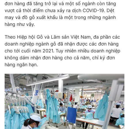
Phim VTV
đơn hàng đã tăng trở lại và một số ngành còn tăng
Giải trí
vượt cả thời điểm chưa xảy ra dịch COVID-19. Dệt
Hậu trường
may và đồ gỗ xuất khẩu là một trong những ngành
Điện ảnh
Đời sống
hàng như vậy.
Nhân vật
Âm nhạc
Du lịch
Khán giả
Theo Hiệp hội Gỗ và Lâm sản Việt Nam, đa phần các
Giáo dục
Sao
doanh nghiệp ngành gỗ đã nhận được các đơn hàng
Làm đẹp
Giải sao mai
cho tới cuối năm 2021. Tuy nhiên nhiều doanh nghiệp
Tuyển sinh
Công nghệ
không dám nhận đơn hàng cho cả năm, chỉ ký đơn
Chất lượng cuộc sống
Học trực tuyến
hàng ngắn hạn.
Hitech Công nghệ tương lai
Giao lưu trực tuyến
Sản phẩm
Lịch phát sóng
Thị trường
Tư vấn
Chuyên mục khác
Emagazine
Podcast