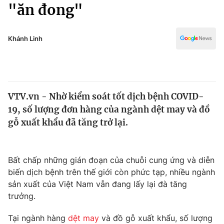
Chính trị
"ăn đong"
Truyền hình
Văn hóa - Giải trí
Xã hội
Y tế
Khánh Linh
Đời sống
Pháp luật
Công nghệ
Giáo dục
Y tế
VTV.vn - Nhờ kiểm soát tốt dịch bệnh COVID-
19, số lượng đơn hàng của ngành dệt may và đồ
Thế giới
gỗ xuất khẩu đã tăng trở lại.
Tin tức
Kinh tế
Thế giới đó đây
Bất chấp những gián đoạn của chuỗi cung ứng và diễn
Tài chính
biến dịch bệnh trên thế giới còn phức tạp, nhiều ngành
Dữ liệu và đời sống
Câu chuyện quốc tế
sản xuất của Việt Nam vẫn đang lấy lại đà tăng
Thị trường
trưởng.
Truyền hình
Góc doanh nghiệp
Tại ngành hàng
dệt may
và đồ gỗ xuất khẩu, số lượng