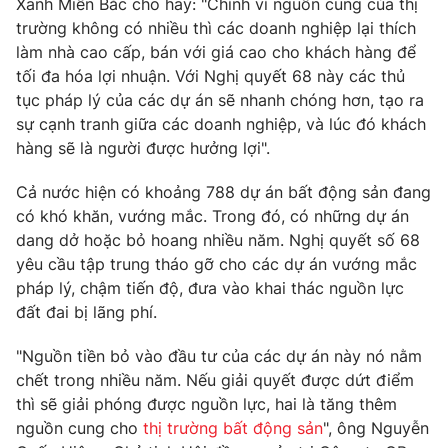
Xanh Miền Bắc cho hay: "Chính vì nguồn cung của thị
trường không có nhiều thì các doanh nghiệp lại thích
Photo
Infographic
làm nhà cao cấp, bán với giá cao cho khách hàng để
tối đa hóa lợi nhuận. Với Nghị quyết 68 này các thủ
Video
Shorts video
tục pháp lý của các dự án sẽ nhanh chóng hơn, tạo ra
sự cạnh tranh giữa các doanh nghiệp, và lúc đó khách
VTV Money
hàng sẽ là người được hưởng lợi".
VTV Thể thao
Cả nước hiện có khoảng 788 dự án bất động sản đang
VTV Sức khoẻ
Bất động sản
có khó khăn, vướng mắc. Trong đó, có những dự án
dang dở hoặc bỏ hoang nhiều năm. Nghị quyết số 68
Thị trường 24h
yêu cầu tập trung tháo gỡ cho các dự án vướng mắc
Tấm lòng Việt
pháp lý, chậm tiến độ, đưa vào khai thác nguồn lực
đất đai bị lãng phí.
VTV4
Vươn mình bằng AI
"Nguồn tiền bỏ vào đầu tư của các dự án này nó nằm
VTV9
chết trong nhiều năm. Nếu giải quyết được dứt điểm
VTV8
thì sẽ giải phóng được nguồn lực, hai là tăng thêm
nguồn cung cho
thị trường bất động sản
", ông Nguyễn
Liên hệ tòa soạn
English