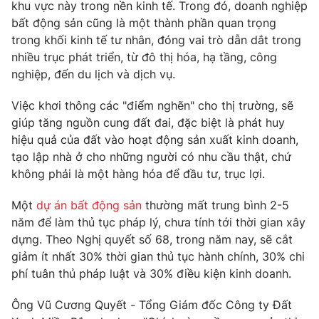
Phim VTV
khu vực này trong nền kinh tế. Trong đó, doanh nghiệp
Giải trí
bất động sản cũng là một thành phần quan trọng
Hậu trường
trong khối kinh tế tư nhân, đóng vai trò dẫn dắt trong
Điện ảnh
Đời sống
nhiều trục phát triển, từ đô thị hóa, hạ tầng, công
Nhân vật
Âm nhạc
nghiệp, đến du lịch và dịch vụ.
Du lịch
Khán giả
Giáo dục
Sao
Việc khơi thông các "điểm nghẽn" cho thị trường, sẽ
Làm đẹp
Giải sao mai
giúp tăng nguồn cung đất đai, đặc biệt là phát huy
Tuyển sinh
Công nghệ
hiệu quả của đất vào hoạt động sản xuất kinh doanh,
Chất lượng cuộc sống
Học trực tuyến
tạo lập nhà ở cho những người có nhu cầu thật, chứ
Hitech Công nghệ tương lai
không phải là một hàng hóa để đầu tư, trục lợi.
Giao lưu trực tuyến
Sản phẩm
Một
dự án bất động sản
thường mất trung bình 2-5
Lịch phát sóng
năm để làm thủ tục pháp lý, chưa tính tới thời gian xây
Thị trường
dựng. Theo Nghị quyết số 68, trong năm nay, sẽ cắt
Tư vấn
giảm ít nhất 30% thời gian thủ tục hành chính, 30% chi
phí tuân thủ pháp luật và 30% điều kiện kinh doanh.
Chuyên mục khác
Emagazine
Podcast
Ông Vũ Cương Quyết - Tổng Giám đốc Công ty Đất