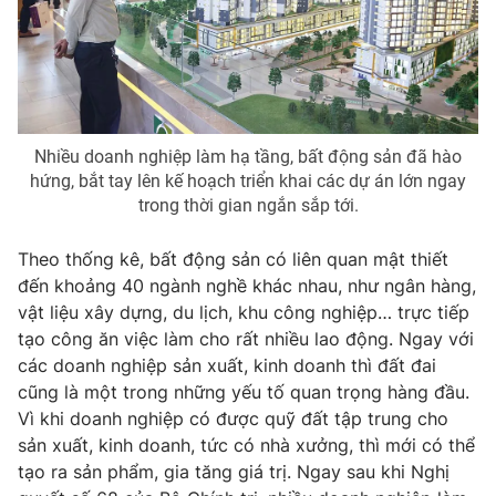
Email:
toasoan@vtv.vn
Liên hệ quảng cáo:
024-7300.7108
Nhiều doanh nghiệp làm hạ tầng, bất động sản đã hào
hứng, bắt tay lên kế hoạch triển khai các dự án lớn ngay
trong thời gian ngắn sắp tới.
Theo thống kê, bất động sản có liên quan mật thiết
đến khoảng 40 ngành nghề khác nhau, như ngân hàng,
vật liệu xây dựng, du lịch, khu công nghiệp… trực tiếp
tạo công ăn việc làm cho rất nhiều lao động. Ngay với
® Cấm sao chép dưới mọi hình thức nếu không có sự chấp
các doanh nghiệp sản xuất, kinh doanh thì đất đai
thuận bằng văn bản. Ghi rõ nguồn VTV.vn khi phát hành lại
thông tin từ website này.
cũng là một trong những yếu tố quan trọng hàng đầu.
Vì khi doanh nghiệp có được quỹ đất tập trung cho
sản xuất, kinh doanh, tức có nhà xưởng, thì mới có thể
tạo ra sản phẩm, gia tăng giá trị. Ngay sau khi Nghị