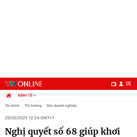
KINH TẾ
Chính trị
Tài chính
Thị trường
Góc doanh nghiệp
Xã hội
29/05/2025 12:24 GMT+7
Pháp luật
Chuyên mục
Kinh tế
Nghị quyết số 68 giúp khơi
Thể thao