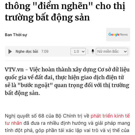
Chính trị
thông "điểm nghẽn" cho thị
Truyền hình
trường bất động sản
Văn hóa - Giải trí
Xã hội
Y tế
Đời sống
Ban Thời sự
Pháp luật
Công nghệ
Giáo dục
Nghe đọc bài
7:09
Y tế
VTV.vn - Việc hoàn thành xây dựng Cơ sở dữ liệu
Thế giới
quốc gia về đất đai, thực hiện giao dịch điện tử
Tin tức
sẽ là "bước ngoặt" quan trọng đối với thị trường
Kinh tế
bất động sản.
Thế giới đó đây
Tài chính
Dữ liệu và đời sống
Câu chuyện quốc tế
Thị trường
Nghị quyết số 68 của Bộ Chính trị về
phát triển kinh tế
tư nhân
đã đưa ra nhiều định hướng và giải pháp mang
Truyền hình
Góc doanh nghiệp
tính đột phá, góp phần tái xác lập vai trò và vị thế của