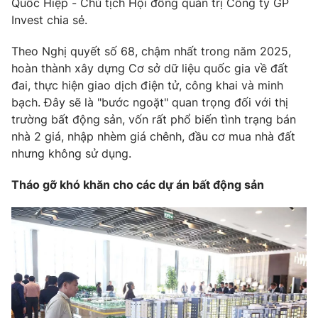
Quốc Hiệp - Chủ tịch Hội đồng quản trị Công ty GP
Invest chia sẻ.
Theo Nghị quyết số 68, chậm nhất trong năm 2025,
hoàn thành xây dựng Cơ sở dữ liệu quốc gia về đất
THỜI BÁO VTV
đai, thực hiện giao dịch điện tử, công khai và minh
bạch. Đây sẽ là "bước ngoặt" quan trọng đối với thị
Theo dõi báo trên
trường bất động sản, vốn rất phổ biến tình trạng bán
nhà 2 giá, nhập nhèm giá chênh, đầu cơ mua nhà đất
Cơ quan chủ quản:
Đài Truyền hình Việt Nam
nhưng không sử dụng.
Cơ quan báo chí:
Thời báo VTV
Tháo gỡ khó khăn cho các dự án bất động sản
Giấy phép hoạt động báo in và báo điện tử số 483/GP-BTTTT
cấp ngày 29/12/2023
Tổng Biên tập:
Vũ Thanh Thủy
Phó Tổng Biên tập:
Nguyễn Thị Mỹ Hạnh, Phạm Quốc Thắng,
Nguyễn Trọng Ninh
Tổng đài VTV:
024.38 355 931 - 024.38 355 932
Ðiện thoại Thời báo VTV:
024.66 897 897