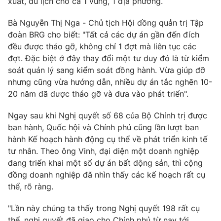
xuất, du lịch cho cả 1 vùng, 1 địa phương.
Bà Nguyễn Thị Nga - Chủ tịch Hội đồng quản trị Tập
đoàn BRG cho biết: "Tất cả các dự án gần đến đích
đều được tháo gỡ, không chỉ 1 đợt mà liên tục các
đợt. Đặc biệt ở đây thay đổi một tư duy đó là từ kiểm
soát quản lý sang kiểm soát đồng hành. Vừa giúp đỡ
nhưng cũng vừa hướng dẫn, nhiều dự án tắc nghẽn 10-
20 năm đã được tháo gỡ và đưa vào phát triển".
Ngay sau khi Nghị quyết số 68 của Bộ Chính trị được
ban hành, Quốc hội và Chính phủ cũng lần lượt ban
hành Kế hoạch hành động cụ thể về phát triển kinh tế
tư nhân. Theo ông Vinh, đại diện một doanh nghiệp
đang triển khai một số dự án bất động sản, thì cộng
đồng doanh nghiệp đã nhìn thấy các kế hoạch rất cụ
thể, rõ ràng.
"Lần này chúng ta thấy trong Nghị quyết 198 rất cụ
thể, nghị quyết đã giao cho Chính phủ từ nay tới