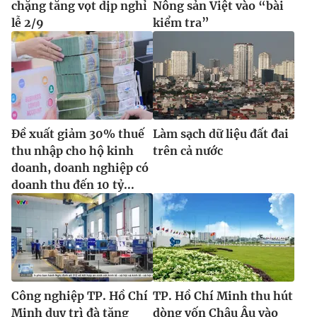
chặng tăng vọt dịp nghỉ
Nông sản Việt vào “bài
lễ 2/9
kiểm tra”
Đề xuất giảm 30% thuế
Làm sạch dữ liệu đất đai
thu nhập cho hộ kinh
trên cả nước
doanh, doanh nghiệp có
doanh thu đến 10 tỷ...
Công nghiệp TP. Hồ Chí
TP. Hồ Chí Minh thu hút
Minh duy trì đà tăng
dòng vốn Châu Âu vào