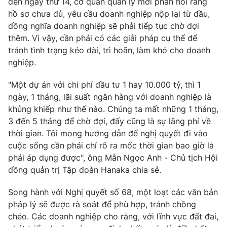
đến ngày thứ 14, cơ quan quản lý mới phản hồi rằng
hồ sơ chưa đủ, yêu cầu doanh nghiệp nộp lại từ đầu,
đồng nghĩa doanh nghiệp sẽ phải tiếp tục chờ đợi
thêm. Vì vậy, cần phải có các giải pháp cụ thể để
tránh tình trạng kéo dài, trì hoãn, làm khó cho doanh
nghiệp.
"Một dự án với chi phí đầu tư 1 hay 10.000 tỷ, thì 1
ngày, 1 tháng, lãi suất ngân hàng với doanh nghiệp là
khủng khiếp như thế nào. Chúng ta mất những 1 tháng,
3 đến 5 tháng để chờ đợi, đấy cũng là sự lãng phí về
thời gian. Tôi mong hướng dẫn để nghị quyết đi vào
cuộc sống cần phải chỉ rõ ra mốc thời gian bao giờ là
phải áp dụng được", ông Mẫn Ngọc Anh - Chủ tịch Hội
đồng quản trị Tập đoàn Hanaka chia sẻ.
Song hành với Nghị quyết số 68, một loạt các văn bản
pháp lý sẽ được rà soát để phù hợp, tránh chồng
chéo. Các doanh nghiệp cho rằng, với lĩnh vực đất đai,