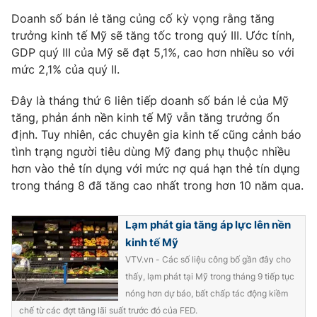
Doanh số bán lẻ tăng củng cố kỳ vọng rằng tăng
Photo
Infographic
trưởng kinh tế Mỹ sẽ tăng tốc trong quý III. Ước tính,
GDP quý III của Mỹ sẽ đạt 5,1%, cao hơn nhiều so với
Video
Shorts video
mức 2,1% của quý II.
Đây là tháng thứ 6 liên tiếp doanh số bán lẻ của Mỹ
VTV Money
VTV Thể thao
tăng, phản ánh nền kinh tế Mỹ vẫn tăng trưởng ổn
định. Tuy nhiên, các chuyên gia kinh tế cũng cảnh báo
VTV Sức khoẻ
Bất động sản
tình trạng người tiêu dùng Mỹ đang phụ thuộc nhiều
hơn vào thẻ tín dụng với mức nợ quá hạn thẻ tín dụng
trong tháng 8 đã tăng cao nhất trong hơn 10 năm qua.
Thị trường 24h
Tấm lòng Việt
Lạm phát gia tăng áp lực lên nền
VTV4
Vươn mình bằng AI
kinh tế Mỹ
VTV.vn - Các số liệu công bố gần đây cho
VTV9
VTV8
thấy, lạm phát tại Mỹ trong tháng 9 tiếp tục
nóng hơn dự báo, bất chấp tác động kiềm
Liên hệ tòa soạn
English
chế từ các đợt tăng lãi suất trước đó của FED.