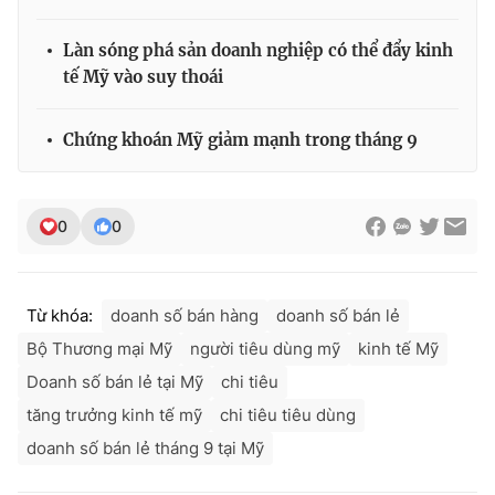
Ðiện thoại Thời báo VTV:
024.66 897 897
Email:
toasoan@vtv.vn
Làn sóng phá sản doanh nghiệp có thể đẩy kinh
Liên hệ quảng cáo:
024-7300.7108
tế Mỹ vào suy thoái
Chứng khoán Mỹ giảm mạnh trong tháng 9
0
0
Từ khóa:
doanh số bán hàng
doanh số bán lẻ
Bộ Thương mại Mỹ
người tiêu dùng mỹ
kinh tế Mỹ
Doanh số bán lẻ tại Mỹ
chi tiêu
® Cấm sao chép dưới mọi hình thức nếu không có sự chấp
thuận bằng văn bản. Ghi rõ nguồn VTV.vn khi phát hành lại
tăng trưởng kinh tế mỹ
chi tiêu tiêu dùng
thông tin từ website này.
doanh số bán lẻ tháng 9 tại Mỹ