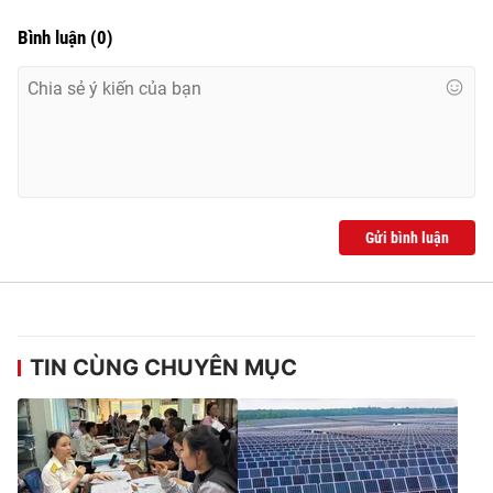
Bình luận
(
0
)
Gửi bình luận
TIN CÙNG CHUYÊN MỤC