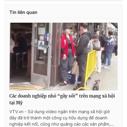
Tin liên quan
THỜI BÁO VTV
Theo dõi báo trên
Cơ quan chủ quản:
Đài Truyền hình Việt Nam
Cơ quan báo chí:
Thời báo VTV
Giấy phép hoạt động báo in và báo điện tử số 483/GP-BTTTT
cấp ngày 29/12/2023
Các doanh nghiệp nhỏ “gây sốt” trên mạng xã hội
Tổng Biên tập:
Vũ Thanh Thủy
tại Mỹ
Phó Tổng Biên tập:
Nguyễn Thị Mỹ Hạnh, Phạm Quốc Thắng,
VTV.vn - Sử dụng video ngắn trên mạng xã hội giờ
Nguyễn Trọng Ninh
đây đã trở thành một công cụ hữu dụng để doanh
Tổng đài VTV:
024.38 355 931 - 024.38 355 932
nghiệp kết nối, cũng như quảng cáo các sản phẩm,...