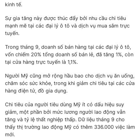
Phim VTV
kinh tế.
Giải trí
Hậu trường
Sự gia tăng này được thúc đẩy bởi nhu cầu chi tiêu
Điện ảnh
Đời sống
mạnh mẽ tại các đại lý ô tô và dịch vụ mua sắm trực
Nhân vật
Âm nhạc
tuyến.
Du lịch
Khán giả
Giáo dục
Sao
Trong tháng 9, doanh số bán hàng tại các đại lý ô tô,
Làm đẹp
Giải sao mai
vốn chiếm 20% tổng doanh số bán lẻ, đã tăng 1%, còn
Tuyển sinh
Công nghệ
tại cửa hàng trực tuyến là 1,1%.
Chất lượng cuộc sống
Học trực tuyến
Hitech Công nghệ tương lai
Người Mỹ cũng mở rộng hầu bao cho dịch vụ ăn uống,
Giao lưu trực tuyến
chăm sóc sức khỏe, trong khi giảm chi tiêu tại các cửa
Sản phẩm
hàng điện tử, đồ gia dụng.
Lịch phát sóng
Thị trường
Chi tiêu của người tiêu dùng Mỹ ít có dấu hiệu suy
Tư vấn
giảm, một phần bởi mức lương người lao động vẫn
tăng và tỷ lệ thất nghiệp thấp. Dữ liệu tháng 9 cho
Chuyên mục khác
thấy thị trường lao động Mỹ có thêm 336.000 việc làm
Emagazine
Podcast
mới.