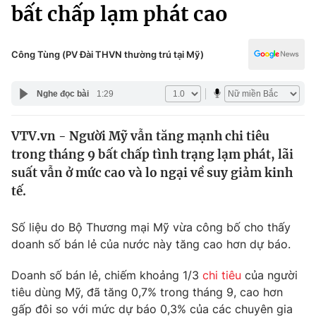
Chính trị
bất chấp lạm phát cao
Truyền hình
Văn hóa - Giải trí
Xã hội
Y tế
Công Tùng (PV Đài THVN thường trú tại Mỹ)
Đời sống
Pháp luật
Công nghệ
Nghe đọc bài
1:29
Giáo dục
Y tế
VTV.vn - Người Mỹ vẫn tăng mạnh chi tiêu
trong tháng 9 bất chấp tình trạng lạm phát, lãi
Thế giới
suất vẫn ở mức cao và lo ngại về suy giảm kinh
tế.
Tin tức
Kinh tế
Thế giới đó đây
Số liệu do Bộ Thương mại Mỹ vừa công bố cho thấy
Tài chính
doanh số bán lẻ của nước này tăng cao hơn dự báo.
Dữ liệu và đời sống
Câu chuyện quốc tế
Thị trường
Doanh số bán lẻ, chiếm khoảng 1/3
chi tiêu
của người
Truyền hình
tiêu dùng Mỹ, đã tăng 0,7% trong tháng 9, cao hơn
Góc doanh nghiệp
gấp đôi so với mức dự báo 0,3% của các chuyên gia