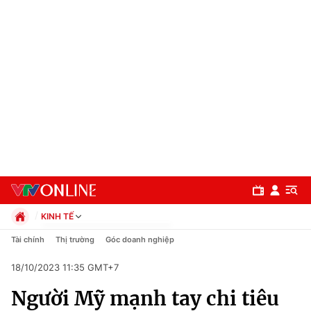
KINH TẾ
Chính trị
Tài chính
Thị trường
Góc doanh nghiệp
Xã hội
18/10/2023 11:35 GMT+7
Pháp luật
Chuyên mục
Kinh tế
Người Mỹ mạnh tay chi tiêu
Thể thao