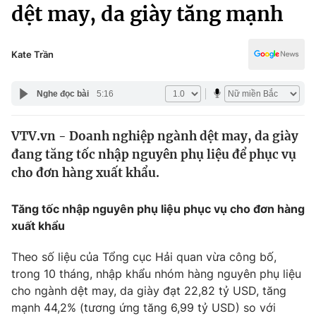
Chính trị
dệt may, da giày tăng mạnh
Truyền hình
Văn hóa - Giải trí
Xã hội
Y tế
Kate Trần
Đời sống
Pháp luật
Công nghệ
Nghe đọc bài
5:16
Giáo dục
Y tế
VTV.vn - Doanh nghiệp ngành dệt may, da giày
đang tăng tốc nhập nguyên phụ liệu để phục vụ
Thế giới
cho đơn hàng xuất khẩu.
Tin tức
Kinh tế
Tăng tốc nhập nguyên phụ liệu phục vụ cho đơn hàng
Thế giới đó đây
xuất khẩu
Tài chính
Dữ liệu và đời sống
Câu chuyện quốc tế
Theo số liệu của Tổng cục Hải quan vừa công bố,
Thị trường
trong 10 tháng, nhập khẩu nhóm hàng nguyên phụ liệu
Truyền hình
cho ngành dệt may, da giày đạt 22,82 tỷ USD, tăng
Góc doanh nghiệp
mạnh 44,2% (tương ứng tăng 6,99 tỷ USD) so với