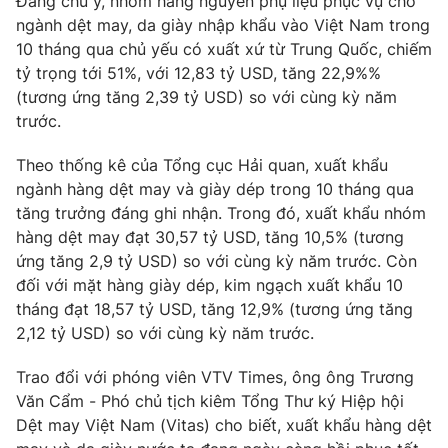
Đáng chú ý, nhóm hàng nguyên phụ liệu phục vụ cho
ngành dệt may, da giày nhập khẩu vào Việt Nam trong
Photo
Infographic
10 tháng qua chủ yếu có xuất xứ từ Trung Quốc, chiếm
tỷ trọng tới 51%, với 12,83 tỷ USD, tăng 22,9%%
Video
Shorts video
(tương ứng tăng 2,39 tỷ USD) so với cùng kỳ năm
trước.
VTV Money
VTV Thể thao
Theo thống kê của Tổng cục Hải quan, xuất khẩu
ngành hàng dệt may và giày dép trong 10 tháng qua
VTV Sức khoẻ
Bất động sản
tăng trưởng đáng ghi nhận. Trong đó, xuất khẩu nhóm
hàng dệt may đạt 30,57 tỷ USD, tăng 10,5% (tương
ứng tăng 2,9 tỷ USD) so với cùng kỳ năm trước. Còn
Thị trường 24h
Tấm lòng Việt
đối với mặt hàng giày dép, kim ngạch xuất khẩu 10
tháng đạt 18,57 tỷ USD, tăng 12,9% (tương ứng tăng
VTV4
Vươn mình bằng AI
2,12 tỷ USD) so với cùng kỳ năm trước.
Trao đổi với phóng viên VTV Times, ông ông Trương
VTV9
VTV8
Văn Cẩm - Phó chủ tịch kiêm Tổng Thư ký Hiệp hội
Dệt may Việt Nam (Vitas) cho biết, xuất khẩu hàng dệt
Liên hệ tòa soạn
English