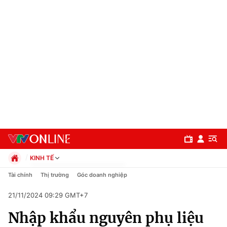
KINH TẾ
Chính trị
Tài chính
Thị trường
Góc doanh nghiệp
Xã hội
21/11/2024 09:29 GMT+7
Pháp luật
Chuyên mục
Kinh tế
Nhập khẩu nguyên phụ liệu
Thể thao