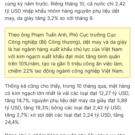
Phim VTV
cùng kỳ năm trước. Riêng tháng 10, cả nước chi 2,42
Giải trí
tỷ USD nhập khẩu nhóm hàng nguyên phụ liệu dệt
Hậu trường
may, da giày tăng 3,2% so với tháng 9.
Điện ảnh
Đời sống
Nhân vật
Âm nhạc
Theo ông Phạm Tuấn Anh, Phó Cục trưởng Cục
Du lịch
Khán giả
Giáo dục
Công nghiệp (Bộ Công thương), dệt may và da giày
Sao
Làm đẹp
là hai ngành hàng xuất khẩu chủ lực của Việt Nam
Giải sao mai
Tuyển sinh
với kim ngạch xuất khẩu đạt mức tăng bình quân
Công nghệ
Chất lượng cuộc sống
trên 10%/năm, tạo ra gần 5 triệu công ăn việc làm,
Học trực tuyến
chiếm 22% lao động ngành công nghiệp Việt Nam.
Hitech Công nghệ tương lai
Giao lưu trực tuyến
Sản phẩm
Thống kê cũng cho thấy, trong 10 tháng qua, mặt hàng
có kim ngạch lớn nhất là vải các loại đạt 12,27 tỷ USD,
Lịch phát sóng
Thị trường
tăng 14,7%; nguyên phụ liệu dệt may da giày đạt 5,88
Tư vấn
tỷ USD, tăng 19,3%; bông các loại đạt 2,42 tỷ USD,
tăng 2,7%; xơ sợi dệt các loại đạt 2,24 tỷ USD, tăng
Chuyên mục khác
24,4%.
Emagazine
Podcast