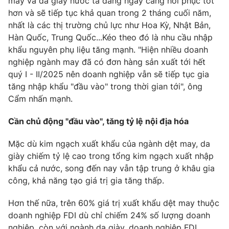
may và da giày nước ta đang ngày càng hồi phục tốt
hơn và sẽ tiếp tục khả quan trong 2 tháng cuối năm,
nhất là các thị trường chủ lực như Hoa Kỳ, Nhật Bản,
Hàn Quốc, Trung Quốc...Kéo theo đó là nhu cầu nhập
THỜI BÁO VTV
khẩu nguyên phụ liệu tăng mạnh. "Hiện nhiều doanh
nghiệp ngành may đã có đơn hàng sản xuất tới hết
quý I - II/2025 nên doanh nghiệp vẫn sẽ tiếp tục gia
Theo dõi báo trên
tăng nhập khẩu "đầu vào" trong thời gian tới", ông
Cẩm nhấn mạnh.
Cơ quan chủ quản:
Đài Truyền hình Việt Nam
Cần chủ động "đầu vào", tăng tỷ lệ nội địa hóa
Cơ quan báo chí:
Thời báo VTV
Giấy phép hoạt động báo in và báo điện tử số 483/GP-BTTTT
Mặc dù kim ngạch xuất khẩu của ngành dệt may, da
cấp ngày 29/12/2023
giày chiếm tỷ lệ cao trong tổng kim ngạch xuất nhập
Tổng Biên tập:
Vũ Thanh Thủy
khẩu cả nước, song đến nay vẫn tập trung ở khâu gia
Phó Tổng Biên tập:
Nguyễn Thị Mỹ Hạnh, Phạm Quốc Thắng,
công, khả năng tạo giá trị gia tăng thấp.
Nguyễn Trọng Ninh
Tổng đài VTV:
024.38 355 931 - 024.38 355 932
Hơn thế nữa, trên 60% giá trị xuất khẩu dệt may thuộc
doanh nghiệp FDI dù chỉ chiếm 24% số lượng doanh
Ðiện thoại Thời báo VTV:
024.66 897 897
nghiệp, còn với ngành da giày, doanh nghiệp FDI