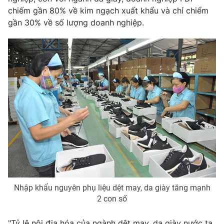
Email:
toasoan@vtv.vn
chiếm gần 80% về kim ngạch xuất khẩu và chỉ chiểm
Liên hệ quảng cáo:
024-7300.7108
gần 30% về số lượng doanh nghiệp.
® Cấm sao chép dưới mọi hình thức nếu không có sự chấp
thuận bằng văn bản. Ghi rõ nguồn VTV.vn khi phát hành lại
thông tin từ website này.
Nhập khẩu nguyên phụ liệu dệt may, da giày tăng mạnh
2 con số
"Tỷ lệ nội địa hóa của ngành dệt may, da giày nước ta