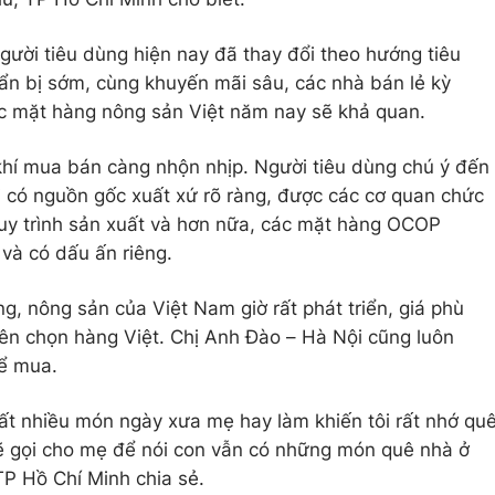
ười tiêu dùng hiện nay đã thay đổi theo hướng tiêu
ẩn bị sớm, cùng khuyến mãi sâu, các nhà bán lẻ kỳ
c mặt hàng nông sản Việt năm nay sẽ khả quan.
hí mua bán càng nhộn nhịp. Người tiêu dùng chú ý đến
 có nguồn gốc xuất xứ rõ ràng, được các cơ quan chức
quy trình sản xuất và hơn nữa, các mặt hàng OCOP
và có dấu ấn riêng.
g, nông sản của Việt Nam giờ rất phát triển, giá phù
tiên chọn hàng Việt. Chị Anh Đào – Hà Nội cũng luôn
để mua.
n rất nhiều món ngày xưa mẹ hay làm khiến tôi rất nhớ qu
sẽ gọi cho mẹ để nói con vẫn có những món quê nhà ở
TP Hồ Chí Minh chia sẻ.