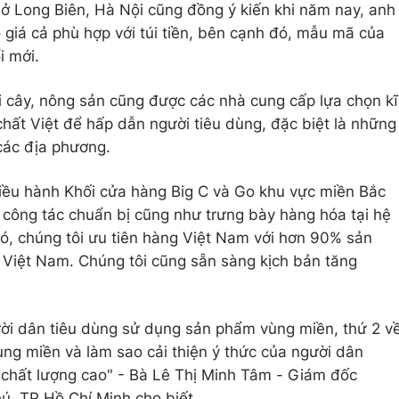
ở Long Biên, Hà Nội cũng đồng ý kiến khi năm nay, anh
 giá cả phù hợp với túi tiền, bên cạnh đó, mẫu mã của
i mới.
i cây, nông sản cũng được các nhà cung cấp lựa chọn kĩ
hất Việt để hấp dẫn người tiêu dùng, đặc biệt là những
ác địa phương.
ều hành Khối cửa hàng Big C và Go khu vực miền Bắc
c công tác chuẩn bị cũng như trưng bày hàng hóa tại hệ
đó, chúng tôi ưu tiên hàng Việt Nam với hơn 90% sản
 Việt Nam. Chúng tôi cũng sẵn sàng kịch bản tăng
ời dân tiêu dùng sử dụng sản phẩm vùng miền, thứ 2 v
ng miền và làm sao cải thiện ý thức của người dân
 chất lượng cao" - Bà Lê Thị Minh Tâm - Giám đốc
, TP Hồ Chí Minh cho biết.