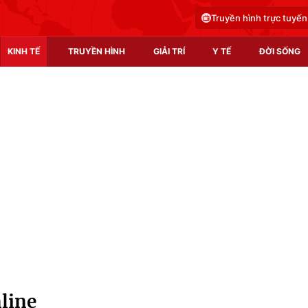
Truyền hình trực tuyến
KINH TẾ
TRUYỀN HÌNH
GIẢI TRÍ
Y TẾ
ĐỜI SỐNG
Pháp luật
Y tế
Truyền hình
Multimedia
Phim VTV
Video
Hậu trường
Shorts video
Nhân vật
Podcast
Khán giả
EMagazine
Giải sao mai
Photo
line
Infographic