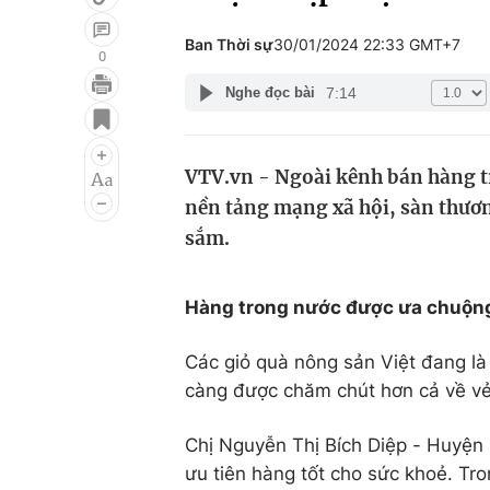
Ban Thời sự
30/01/2024 22:33 GMT+7
0
7:14
Nghe đọc bài
Giải trí
Đời sống
Điện ảnh
Du lịch
VTV.vn - Ngoài kênh bán hàng tr
Âm nhạc
Làm đẹp
nền tảng mạng xã hội, sàn thươ
Sao
Chất lượng cuộc sốn
sắm.
Hàng trong nước được ưa chuộn
Các giỏ quà nông sản Việt đang là
càng được chăm chút hơn cả về vẻ 
Chị Nguyễn Thị Bích Diệp - Huyện
ưu tiên hàng tốt cho sức khoẻ. Tr