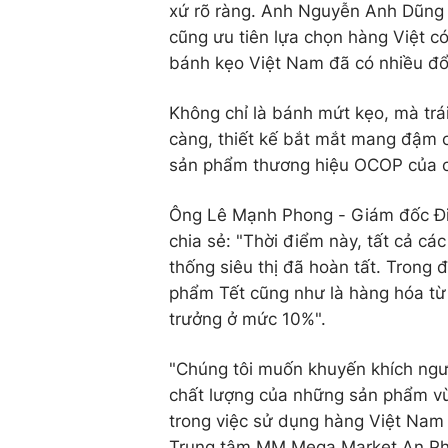
xứ rõ ràng. Anh Nguyễn Anh Dũng 
cũng ưu tiên lựa chọn hàng Việt có
bánh kẹo Việt Nam đã có nhiều đổ
Không chỉ là bánh mứt kẹo, mà trá
càng, thiết kế bắt mắt mang đậm c
sản phẩm thương hiệu OCOP của c
Ông Lê Mạnh Phong - Giám đốc Đi
chia sẻ: "Thời điểm này, tất cả cá
thống siêu thị đã hoàn tất. Trong 
phẩm Tết cũng như là hàng hóa từ
trưởng ở mức 10%".
"Chúng tôi muốn khuyến khích ngư
chất lượng của những sản phẩm vù
trong việc sử dụng hàng Việt Nam
Trung tâm MM Mega Market An Phú