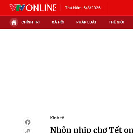
Thứ Năm, 6/8/2026
CHÍNH TRỊ
XÃ HỘI
PHÁP LUẬT
THẾ GIỚI
Chính trị
Xã hội
Thế giới
Kinh tế
Tin tức
Tài chính
Thế giới đó đây
Thị trường
Câu chuyện quốc tế
Góc doanh nghiệp
Dữ liệu và đời sống
Kinh tế
Nhộn nhịp chợ Tết on