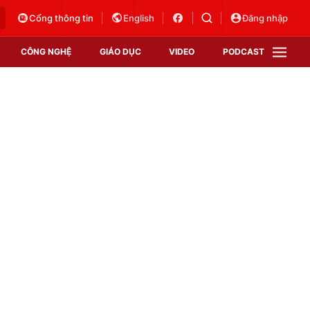
Cổng thông tin
English
Đăng nhập
CÔNG NGHỆ
GIÁO DỤC
VIDEO
PODCAST
VTV Money
VTV Thể thao
VTV Sức khoẻ
Bất động sản
Thị trường 24h
Tấm lòng Việt
Vươn mình bằng AI
VTV4
VTV8
VTV9
Lịch phát sóng
Giao lưu trực tuyến
Sự kiện