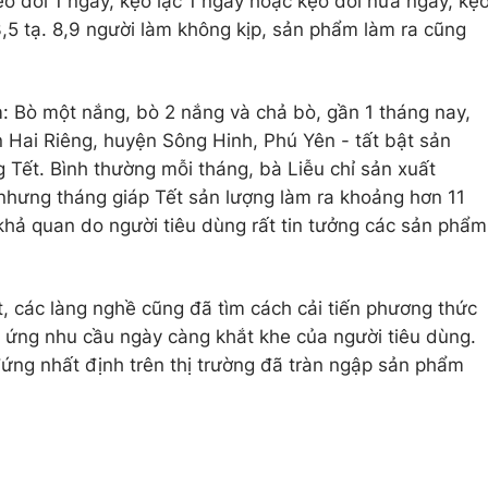
o dồi 1 ngày, kẹo lạc 1 ngày hoặc kẹo dồi nửa ngày, kẹ
,5 tạ. 8,9 người làm không kịp, sản phẩm làm ra cũng
Bò một nắng, bò 2 nắng và chả bò, gần 1 tháng nay,
n Hai Riêng, huyện Sông Hinh, Phú Yên - tất bật sản
 Tết. Bình thường mỗi tháng, bà Liễu chỉ sản xuất
nhưng tháng giáp Tết sản lượng làm ra khoảng hơn 11
 khả quan do người tiêu dùng rất tin tưởng các sản phẩm
t, các làng nghề cũng đã tìm cách cải tiến phương thức
 ứng nhu cầu ngày càng khắt khe của người tiêu dùng.
ứng nhất định trên thị trường đã tràn ngập sản phẩm