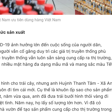
t Nam ưu tiên dùng hàng Việt Nam
hức sản xuất
D-19 ảnh hưởng lớn đến cuộc sống của người dân,
ười vẫn cố gắng duy trì các giá trị truyền thống phù
 truyền thống vẫn luôn sẵn sàng cung cấp ra thị trường,
ới nhiều mặt hàng đa dạng mẫu mã và mang sắc màu Tế
o hình cho trái cây, nhưng anh Huỳnh Thanh Tâm - Xã A
ôn đi tìm cái mới. Cụ thể là khuôn ốp sao cho sản phẩ
, năm vừa qua, anh đã đưa trái bưởi hình thỏi vàng đi
t tình. Năm nay, họ lấy số lượng lớn hơn. Vì đã có
hà vườn để tạo sản phẩm cung cấp cho thị trường trong