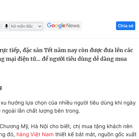
Góc ảnh
Chia sẻ
Giáo dục
Công nghệ
Tuyển sinh
Hitech Công ng
ực tiếp, đặc sản Tết năm nay còn được đưa lên các
Học trực tuyến
Sản phẩm
ng mại điện tử… để người tiêu dùng dễ dàng mua
g
Thị trường
Tư vấn
g
 xu hướng lựa chọn của nhiều người tiêu dùng khi ngày
ngoài lẫn chất lượng bên trong.
 Chương Mỹ, Hà Nội cho biết, chị mua tặng khách nên
ong đó,
hàng Việt Nam
thiết kế bắt mắt, nguồn gốc xuất