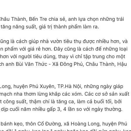
hâu Thành, Bến Tre chia sẻ, anh lựa chọn những trái
tăng năng suất, giá trị thành phẩm làm ra.
cũng là cách giúp nhà vườn tiêu thụ được nhiều hơn, và
 phẩm với giá rẻ hơn. Đây cũng là cách để những loại
ơn với người tiêu dùng, thay vì chỉ tập trung cho một
ách anh Bùi Văn Thức - Xã Đông Phú, Châu Thành, Hậu
Long, huyện Phú Xuyên, TP.Hà Nội, những ngày giáp
i mạch nha thơm lừng khắp các xóm. Các cơ sở sản xuất
 công suất, thậm chí là tăng ca, làm cả buổi tối, bởi
 dịp cuối năm nhiều gấp 3, 4 lần so với ngày thường.
t bánh kẹo, thôn Cổ Đường, xã Hoàng Long, huyện Phú