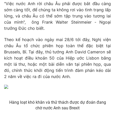
Phim VTV
"Việc nước Anh rời châu Âu phải được bắt đầu càng
Giải trí
sớm càng tốt, để chúng ta không rơi vào tình trạng lấp
Hậu trường
lửng, và châu Âu có thể sớm tập trung vào tương lai
Điện ảnh
Đời sống
Nhân vật
của mình", ​ ông Frank Walter Steinmeier - Ngoại
Âm nhạc
trưởng Đức cho biết.
Du lịch
Khán giả
Giáo dục
Sao
Theo kế hoạch vào ngày mai 28/6 tới đây, Nghị viện
Làm đẹp
Giải sao mai
châu Âu tổ chức phiên họp toàn thể đặc biệt tại
Tuyển sinh
Công nghệ
Chất lượng cuộc sống
Brussels, Bỉ. Tại đây, thủ tướng Anh David Cameron sẽ
Học trực tuyến
kích hoạt điều khoản 50 của Hiệp ước Lisbon bằng
Hitech Công nghệ tương lai
một lá thư, hoặc một bài diễn văn tại phiên họp, qua
Giao lưu trực tuyến
đó, chính thức khởi động tiến trình đàm phán kéo dài
Sản phẩm
2 năm về việc ra đi của nước Anh.
Lịch phát sóng
Thị trường
Tư vấn
Chuyên mục khác
Hàng loạt khó khăn và thử thách được dự đoán đang
chờ nước Anh sau Brexit
Emagazine
Podcast