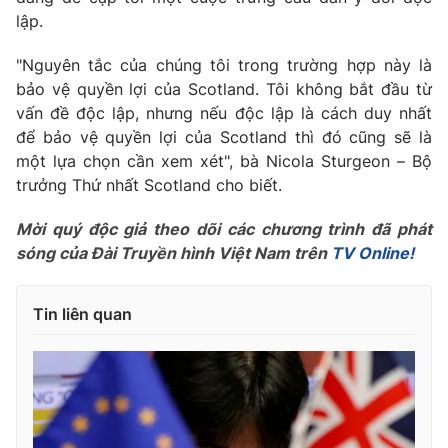
lập.
"Nguyên tắc của chúng tôi trong trường hợp này là
bảo vệ quyền lợi của Scotland. Tôi không bắt đầu từ
THỜI BÁO VTV
vấn đề độc lập, nhưng nếu độc lập là cách duy nhất
để bảo vệ quyền lợi của Scotland thì đó cũng sẽ là
một lựa chọn cần xem xét", bà Nicola Sturgeon – Bộ
trưởng Thứ nhất Scotland cho biết.
Theo dõi báo trên
Mời quý độc giả theo dõi các chương trình đã phát
Cơ quan chủ quản:
Đài Truyền hình Việt Nam
sóng của Đài Truyền hình Việt Nam trên
TV Online!
Cơ quan báo chí:
Thời báo VTV
Giấy phép hoạt động báo in và báo điện tử số 483/GP-BTTTT
Tin liên quan
cấp ngày 29/12/2023
Tổng Biên tập:
Vũ Thanh Thủy
Phó Tổng Biên tập:
Nguyễn Thị Mỹ Hạnh, Phạm Quốc Thắng,
Nguyễn Trọng Ninh
Tổng đài VTV:
024.38 355 931 - 024.38 355 932