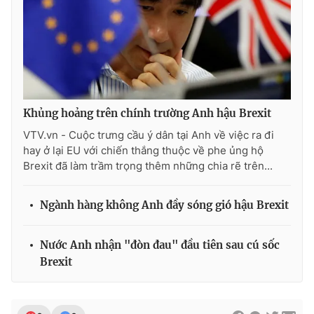
Ðiện thoại Thời báo VTV:
024.66 897 897
Email:
toasoan@vtv.vn
Liên hệ quảng cáo:
024-7300.7108
Khủng hoảng trên chính trường Anh hậu Brexit
VTV.vn - Cuộc trưng cầu ý dân tại Anh về việc ra đi
hay ở lại EU với chiến thắng thuộc về phe ủng hộ
Brexit đã làm trầm trọng thêm những chia rẽ trên...
Ngành hàng không Anh đầy sóng gió hậu Brexit
Nước Anh nhận "đòn đau" đầu tiên sau cú sốc
® Cấm sao chép dưới mọi hình thức nếu không có sự chấp
thuận bằng văn bản. Ghi rõ nguồn VTV.vn khi phát hành lại
Brexit
thông tin từ website này.