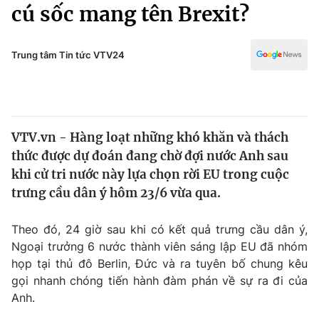
Chính trị
cú sốc mang tên Brexit?
Truyền hình
Văn hóa - Giải trí
Xã hội
Y tế
Trung tâm Tin tức VTV24
Đời sống
Pháp luật
Công nghệ
Giáo dục
Y tế
VTV.vn - Hàng loạt những khó khăn và thách
thức được dự đoán đang chờ đợi nước Anh sau
Thế giới
khi cử tri nước này lựa chọn rời EU trong cuộc
trưng cầu dân ý hôm 23/6 vừa qua.
Tin tức
Kinh tế
Thế giới đó đây
Theo đó, 24 giờ sau khi có kết quả trưng cầu dân ý,
Tài chính
Ngoại trưởng 6 nước thành viên sáng lập EU đã nhóm
Dữ liệu và đời sống
Câu chuyện quốc tế
họp tại thủ đô Berlin, Đức và ra tuyên bố chung kêu
Thị trường
gọi nhanh chóng tiến hành đàm phán về sự ra đi của
Truyền hình
Góc doanh nghiệp
Anh.