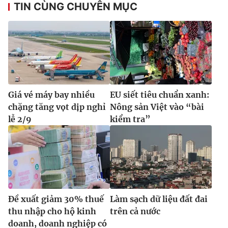
TIN CÙNG CHUYÊN MỤC
Giá vé máy bay nhiều
EU siết tiêu chuẩn xanh:
chặng tăng vọt dịp nghỉ
Nông sản Việt vào “bài
lễ 2/9
kiểm tra”
Đề xuất giảm 30% thuế
Làm sạch dữ liệu đất đai
thu nhập cho hộ kinh
trên cả nước
doanh, doanh nghiệp có