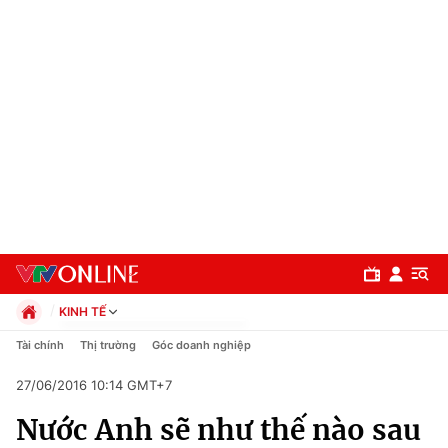
KINH TẾ
Chính trị
Tài chính
Thị trường
Góc doanh nghiệp
Xã hội
27/06/2016 10:14 GMT+7
Pháp luật
Chuyên mục
Kinh tế
Nước Anh sẽ như thế nào sau
Thể thao