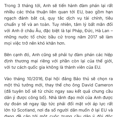
Trong 3 tháng tới, Anh sẽ tiến hành đàm phán lại rất
Photo
Infographic
nhiều các thỏa thuận liên quan tới EU, bao gồm hạn
ngạch đánh bắt cá, quy tắc dịch vụ tài chính, tiêu
Video
Shorts video
chuẩn y tế và an toàn. Tuy nhiên, tâm lý bất mãn đối
với Anh ở châu Âu, đặc biệt là tại Pháp, Đức, Hà Lan –
những nước tổ chức bầu cử trong năm 2017 sẽ làm
VTV Money
VTV Thể thao
mọi việc trở nên khó khăn hơn.
VTV Sức khoẻ
Bất động sản
Bên cạnh đó, Anh cũng sẽ phải tự đàm phán các hiệp
định thương mại riêng với phần còn lại của thế giới,
với tư cách quốc gia không là thành viên của EU.
Thị trường 24h
Tấm lòng Việt
Vào tháng 10/2016, Đại hội đảng Bảo thủ sẽ chọn ra
VTV4
Vươn mình bằng AI
một thủ tướng mới, thay thế cho ông David Cameron
(đã tuyên bố sẽ từ chức ngay sau kết quả chưng cầu
dân ý được công bố). Nhà lãnh đạo mới của Anh được
VTV9
VTV8
dự đoán sẽ ngay lập tức phải đối mặt với áp lực rất
lớn từ Scotland, nơi đa số người dân muốn ở lại EU và
Liên hệ tòa soạn
English
đang đề cập tới một cuộc trưng cầu dân ý đòi độc