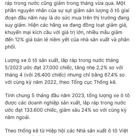
ráp trong nước cũng giảm trong tháng vừa qua. Một
Photo
Infographic
phần nguyên nhân của sự sụt giảm sản lượng ô tô giai
đoạn đầu năm nay là do sức mua trên thị trường đang
suy giảm. Hiện các hãng xe đang đồng loạt giảm giá,
Video
Shorts video
khuyến mại kích cầu với giá trị lớn, nhiều mẫu giảm
đến 12% giá bán lẻ niêm yết của nhà sản xuất và phân
VTV Money
VTV Thể thao
phối.
Lượng xe ô tô sản xuất, lắp ráp trong nước tháng
VTV Sức khoẻ
Bất động sản
5/2023 ước đạt 27.000 chiếc, tăng nhẹ 2,2% so với
tháng 4 (với 26.400 chiếc) nhưng chỉ bằng 67,4% so
Thị trường 24h
Tấm lòng Việt
với cùng kỳ năm 2022, theo Tổng cục Thống kê.
Tính chung 5 tháng đầu năm 2023, tổng lượng xe ô tô
VTV4
Vươn mình bằng AI
được các doanh nghiệp sản xuất, lắp ráp trong nước
ước đạt 133.600 chiếc, giảm sâu 24% so với cùng kỳ
VTV9
VTV8
năm ngoái.
Theo thống kê từ Hiệp hội các Nhà sản xuất ô tô Việt
Liên hệ tòa soạn
English