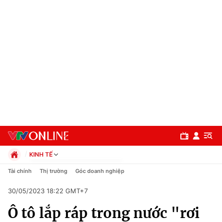
KINH TẾ
Chính trị
Tài chính
Thị trường
Góc doanh nghiệp
Xã hội
30/05/2023 18:22 GMT+7
Pháp luật
Chuyên mục
Kinh tế
Ô tô lắp ráp trong nước "rơi
Thể thao