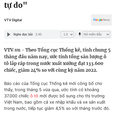
Chính trị
tự do"
Truyền hình
Văn hóa - Giải trí
Xã hội
Y tế
VTV Digital
Đời sống
Pháp luật
Công nghệ
Nghe đọc bài
2:45
Giáo dục
Y tế
VTV.vn - Theo Tổng cục Thống kê, tính chung 5
tháng đầu năm nay, ước tính tổng sản lượng ô
Thế giới
tô lắp ráp trong nước xuất xưởng đạt 133.600
chiếc, giảm 24% so với cùng kỳ năm 2022.
Tin tức
Kinh tế
Thế giới đó đây
Báo cáo của Tổng cục Thống kê mới công bố cho
Tài chính
thấy, trong tháng 5 vừa qua, ước tính có khoảng
Dữ liệu và đời sống
Câu chuyện quốc tế
37.000 chiếc
ô tô
mới được bổ sung cho thị trường
Thị trường
Việt Nam, bao gồm cả xe nhập khẩu và xe sản xuất
Truyền hình
Góc doanh nghiệp
trong nước, tiếp tục giảm 4,5% so với tháng trước đó.