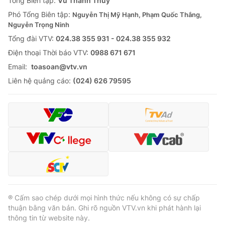
Tổng Biên tập:
Vũ Thanh Thủy
Phó Tổng Biên tập:
Nguyễn Thị Mỹ Hạnh, Phạm Quốc Thắng,
Nguyễn Trọng Ninh
Tổng đài VTV:
024.38 355 931 - 024.38 355 932
Ðiện thoại Thời báo VTV:
0988 671 671
Email:
toasoan@vtv.vn
Liên hệ quảng cáo:
(024) 626 79595
® Cấm sao chép dưới mọi hình thức nếu không có sự chấp
thuận bằng văn bản. Ghi rõ nguồn VTV.vn khi phát hành lại
thông tin từ website này.