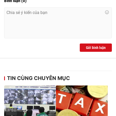
Bình luận
(
0
)
Gửi bình luận
TIN CÙNG CHUYÊN MỤC