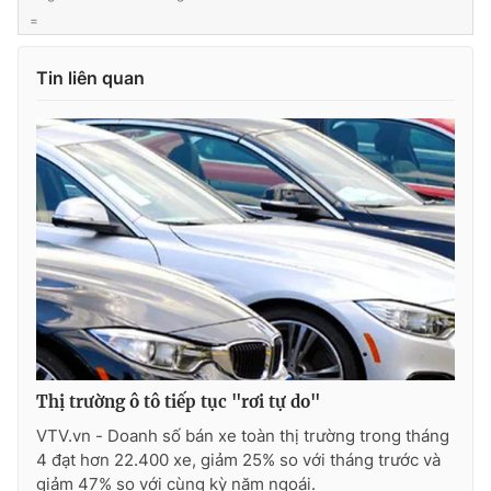
Ðiện thoại Thời báo VTV:
024.66 897 897
=
Email:
toasoan@vtv.vn
Liên hệ quảng cáo:
024-7300.7108
Tin liên quan
® Cấm sao chép dưới mọi hình thức nếu không có sự chấp
Thị trường ô tô tiếp tục "rơi tự do"
thuận bằng văn bản. Ghi rõ nguồn VTV.vn khi phát hành lại
thông tin từ website này.
VTV.vn - Doanh số bán xe toàn thị trường trong tháng
4 đạt hơn 22.400 xe, giảm 25% so với tháng trước và
giảm 47% so với cùng kỳ năm ngoái.