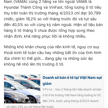
Nam (VAMA) cùng 2 hãng xe lớn ngoài VAMA là
Hyundai Thành Công và VinFast, tổng lượng ô tô tiêu
thụ trên toàn thị trường tháng 4/2023 chỉ đạt 30.799
chiếc, giảm 16,2% so với tháng trước đó và tụt sâu
THỜI BÁO VTV
đến 40,5% so với cùng kỳ năm ngoái. Hiện số liệu bán
hàng ô tô tháng 5 chưa được tổng hợp song theo
nhận định, khả năng phục hồi là không nhiều.
Theo dõi báo trên
Những khó khăn chung của nền kinh tế, nguy cơ suy
thoái kinh tế toàn cầu hay những bất ổn của tình hình
địa chính trị thế giới… đang gây ra những sức ép
Cơ quan chủ quản:
Đài Truyền hình Việt Nam
không hề nhỏ lên thị trường ô tô.
Cơ quan báo chí:
Thời báo VTV
Giấy phép hoạt động báo in và báo điện tử số 483/GP-BTTTT
Doanh số bán ô tô tại Việt Nam sụt
cấp ngày 29/12/2023
giảm
Tổng Biên tập:
Vũ Thanh Thủy
VTV.vn - Sau 2 tháng liên tiếp doanh số bán
Phó Tổng Biên tập:
Nguyễn Thị Mỹ Hạnh, Phạm Quốc Thắng,
ô tô ở thị trường Việt Nam tăng trưởng từ 30
Nguyễn Trọng Ninh
đến 33%, bước sang tháng 4/2023 doanh
Tổng đài VTV:
024.38 355 931 - 024.38 355 932
số giảm 25% so với tháng liền trước.