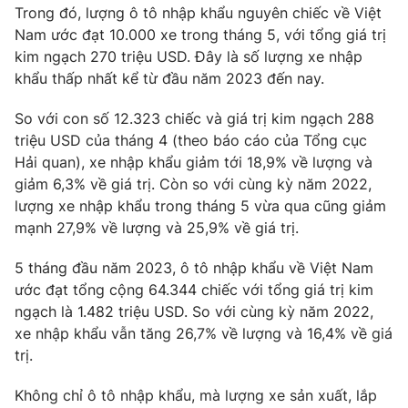
Phim VTV
Trong đó, lượng ô tô nhập khẩu nguyên chiếc về Việt
Giải trí
Nam ước đạt 10.000 xe trong tháng 5, với tổng giá trị
Hậu trường
kim ngạch 270 triệu USD. Đây là số lượng xe nhập
Điện ảnh
Đời sống
Nhân vật
khẩu thấp nhất kể từ đầu năm 2023 đến nay.
Âm nhạc
Du lịch
Khán giả
So với con số 12.323 chiếc và giá trị kim ngạch 288
Giáo dục
Sao
triệu USD của tháng 4 (theo báo cáo của Tổng cục
Làm đẹp
Giải sao mai
Hải quan), xe nhập khẩu giảm tới 18,9% về lượng và
Tuyển sinh
Công nghệ
Chất lượng cuộc sống
giảm 6,3% về giá trị. Còn so với cùng kỳ năm 2022,
Học trực tuyến
lượng xe nhập khẩu trong tháng 5 vừa qua cũng giảm
Hitech Công nghệ tương lai
mạnh 27,9% về lượng và 25,9% về giá trị.
Giao lưu trực tuyến
Sản phẩm
5 tháng đầu năm 2023, ô tô nhập khẩu về Việt Nam
Lịch phát sóng
Thị trường
ước đạt tổng cộng 64.344 chiếc với tổng giá trị kim
ngạch là 1.482 triệu USD. So với cùng kỳ năm 2022,
Tư vấn
xe nhập khẩu vẫn tăng 26,7% về lượng và 16,4% về giá
Chuyên mục khác
trị.
Emagazine
Podcast
Không chỉ ô tô nhập khẩu, mà lượng xe sản xuất, lắp