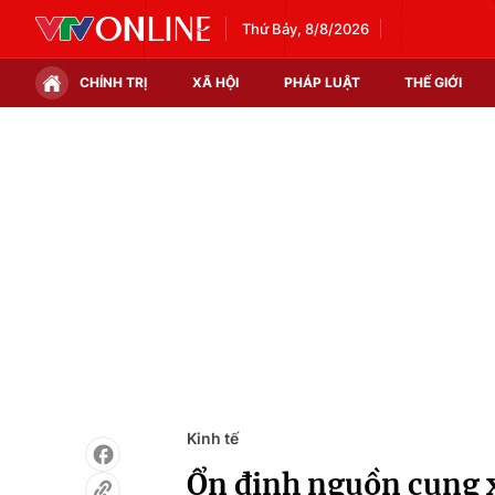
Thứ Bảy, 8/8/2026
CHÍNH TRỊ
XÃ HỘI
PHÁP LUẬT
THẾ GIỚI
Chính trị
Xã hội
Thế giới
Kinh tế
Tin tức
Tài chính
Thế giới đó đây
Thị trường
Câu chuyện quốc tế
Góc doanh nghiệp
Dữ liệu và đời sống
Kinh tế
Ổn định nguồn cung 