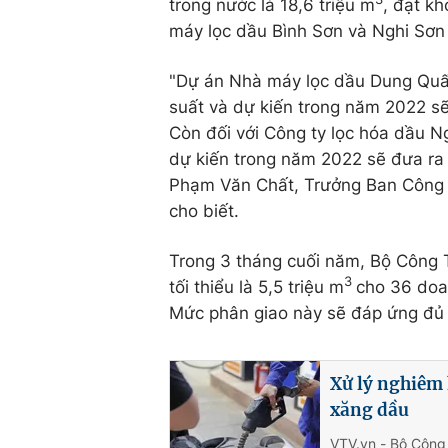
trong nước là 18,6 triệu m
, đạt k
máy lọc dầu Bình Sơn và Nghi Sơn 
"Dự án Nhà máy lọc dầu Dung Quất
suất và dự kiến trong năm 2022 sẽ 
Còn đối với Công ty lọc hóa dầu N
dự kiến trong năm 2022 sẽ đưa ra t
Phạm Văn Chất, Trưởng Ban Công n
cho biết.
Trong 3 tháng cuối năm, Bộ Công
3
tối thiểu là 5,5 triệu m
cho 36 doa
Mức phân giao này sẽ đáp ứng đủ 
Xử lý nghiêm 
xăng dầu
VTV.vn - Bộ Công 