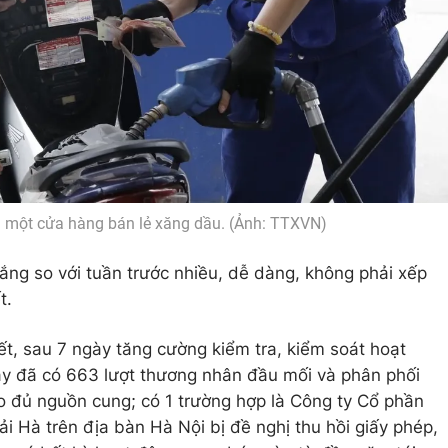
 một cửa hàng bán lẻ xăng dầu. (Ảnh: TTXVN)
ắng so với tuần trước nhiều, dễ dàng, không phải xếp
t.
ết, sau 7 ngày tăng cường kiểm tra, kiểm soát hoạt
y đã có 663 lượt thương nhân đầu mối và phân phối
o đủ nguồn cung; có 1 trường hợp là Công ty Cổ phần
i Hà trên địa bàn Hà Nội bị đề nghị thu hồi giấy phép,