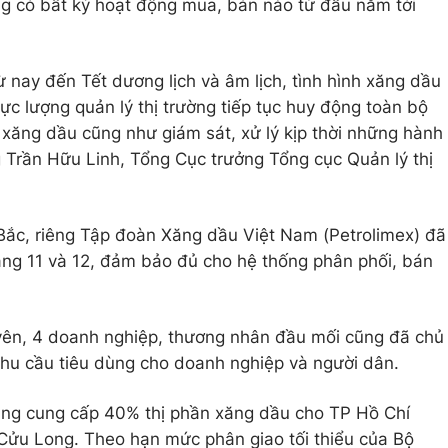
g có bất kỳ hoạt động mua, bán nào từ đầu năm tới
từ nay đến Tết dương lịch và âm lịch, tình hình xăng dầu
lực lượng quản lý thị trường tiếp tục huy động toàn bộ
xăng dầu cũng như giám sát, xử lý kịp thời những hành
g Trần Hữu Linh, Tổng Cục trưởng Tổng cục Quản lý thị
Bắc, riêng Tập đoàn Xăng dầu Việt Nam (Petrolimex) đã
áng 11 và 12, đảm bảo đủ cho hệ thống phân phối, bán
uyên, 4 doanh nghiệp, thương nhân đầu mối cũng đã chủ
u cầu tiêu dùng cho doanh nghiệp và người dân.
ng cung cấp 40% thị phần xăng dầu cho TP Hồ Chí
ửu Long. Theo hạn mức phân giao tối thiểu của Bộ