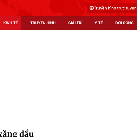
Truyền hình trực tuyến
KINH TẾ
TRUYỀN HÌNH
GIẢI TRÍ
Y TẾ
ĐỜI SỐNG
Pháp luật
Y tế
Truyền hình
Multimedia
Phim VTV
Video
Hậu trường
Shorts video
Nhân vật
Podcast
Khán giả
EMagazine
Giải sao mai
Photo
xăng dầu
Infographic