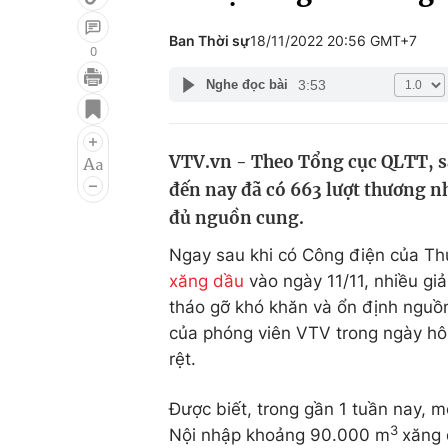
Ban Thời sự
18/11/2022 20:56 GMT+7
0
3:53
Nghe đọc bài
Giải trí
Đời sống
Điện ảnh
Du lịch
VTV.vn - Theo Tổng cục QLTT, s
Âm nhạc
Làm đẹp
đến nay đã có 663 lượt thương 
Sao
Chất lượng cuộc sốn
đủ nguồn cung.
Ngay sau khi có Công điện của Th
xăng dầu
vào ngày 11/11, nhiều gi
tháo gỡ khó khăn và ổn định nguồn
của phóng viên VTV trong ngày hôm 
rệt.
Được biết, trong gần 1 tuần nay, 
3
Nội nhập khoảng 90.000 m
xăng 