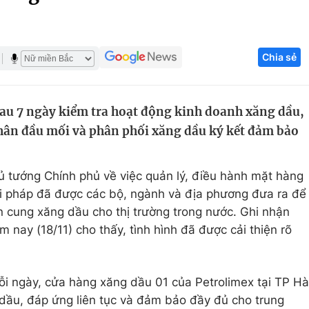
Góc ảnh
Chia sẻ
Giáo dục
Công nghệ
Tuyển sinh
Hitech Công ng
au 7 ngày kiểm tra hoạt động kinh doanh xăng dầu,
Học trực tuyến
Sản phẩm
nhân đầu mối và phân phối xăng dầu ký kết đảm bảo
g
Thị trường
Tư vấn
ủ tướng Chính phủ về việc quản lý, điều hành mặt hàng
ải pháp đã được các bộ, ngành và địa phương đưa ra để
 cung xăng dầu cho thị trường trong nước. Ghi nhận
nay (18/11) cho thấy, tình hình đã được cải thiện rõ
mỗi ngày, cửa hàng xăng dầu 01 của Petrolimex tại TP Hà
dầu, đáp ứng liên tục và đảm bảo đầy đủ cho trung