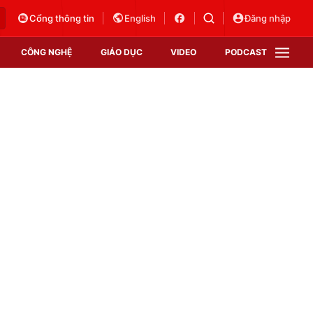
Cổng thông tin
English
Đăng nhập
CÔNG NGHỆ
GIÁO DỤC
VIDEO
PODCAST
VTV Money
VTV Thể thao
VTV Sức khoẻ
Bất động sản
Thị trường 24h
Tấm lòng Việt
Vươn mình bằng AI
VTV4
VTV8
VTV9
Lịch phát sóng
Giao lưu trực tuyến
Sự kiện