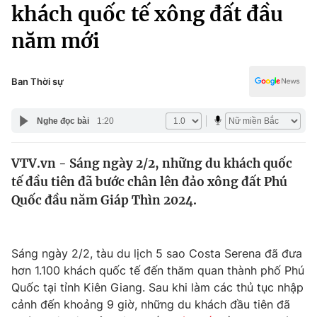
Chính trị
khách quốc tế xông đất đầu
Truyền hình
năm mới
Văn hóa - Giải trí
Xã hội
Y tế
Đời sống
Ban Thời sự
Pháp luật
Công nghệ
Giáo dục
Nghe đọc bài
1:20
Y tế
VTV.vn - Sáng ngày 2/2, những du khách quốc
Thế giới
tế đầu tiên đã bước chân lên đảo xông đất Phú
Tin tức
Quốc đầu năm Giáp Thìn 2024.
Kinh tế
Thế giới đó đây
Tài chính
Dữ liệu và đời sống
Sáng ngày 2/2, tàu du lịch 5 sao Costa Serena đã đưa
Câu chuyện quốc tế
Thị trường
hơn 1.100 khách quốc tế đến thăm quan thành phố Phú
Quốc tại tỉnh Kiên Giang. Sau khi làm các thủ tục nhập
Truyền hình
Góc doanh nghiệp
cảnh đến khoảng 9 giờ, những du khách đầu tiên đã