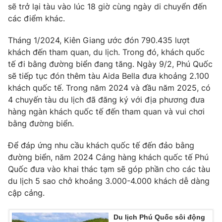
sẽ trở lại tàu vào lúc 18 giờ cùng ngày di chuyển đến
Photo
Infographic
các điểm khác.
Tháng 1/2024, Kiên Giang ước đón 790.435 lượt
Video
Shorts video
khách đến tham quan, du lịch. Trong đó, khách quốc
tế đi bằng đường biển đang tăng. Ngày 9/2, Phú Quốc
VTV Money
VTV Thể thao
sẽ tiếp tục đón thêm tàu Aida Bella đưa khoảng 2.100
khách quốc tế. Trong năm 2024 và đầu năm 2025, có
4 chuyến tàu du lịch đã đăng ký với địa phương đưa
VTV Sức khoẻ
Bất động sản
hàng ngàn khách quốc tế đến tham quan và vui chơi
bằng đường biển.
Thị trường 24h
Tấm lòng Việt
Để đáp ứng nhu cầu khách quốc tế đến đảo bằng
đường biển, năm 2024 Cảng hàng khách quốc tế Phú
VTV4
Vươn mình bằng AI
Quốc đưa vào khai thác tạm sẽ góp phần cho các tàu
du lịch 5 sao chở khoảng 3.000-4.000 khách dễ dàng
VTV9
VTV8
cập cảng.
Liên hệ tòa soạn
English
Du lịch Phú Quốc sôi động