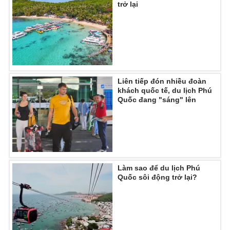
trở lại
THỜI BÁO VTV
Liên tiếp đón nhiều đoàn
khách quốc tế, du lịch Phú
Theo dõi báo trên
Quốc đang "sáng" lên
Cơ quan chủ quản:
Đài Truyền hình Việt Nam
Cơ quan báo chí:
Thời báo VTV
Giấy phép hoạt động báo in và báo điện tử số 483/GP-BTTTT
cấp ngày 29/12/2023
Làm sao để du lịch Phú
Quốc sôi động trở lại?
Tổng Biên tập:
Vũ Thanh Thủy
Phó Tổng Biên tập:
Nguyễn Thị Mỹ Hạnh, Phạm Quốc Thắng,
Nguyễn Trọng Ninh
Tổng đài VTV:
024.38 355 931 - 024.38 355 932