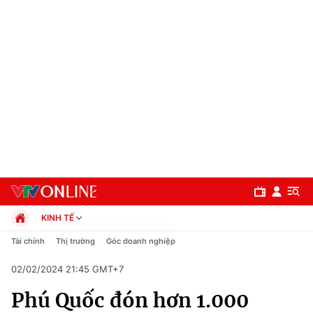
KINH TẾ
Chính trị
Tài chính
Thị trường
Góc doanh nghiệp
Xã hội
02/02/2024 21:45 GMT+7
Pháp luật
Chuyên mục
Kinh tế
Phú Quốc đón hơn 1.000
Thể thao