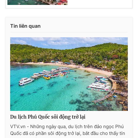
Ðiện thoại Thời báo VTV:
024.66 897 897
Email:
toasoan@vtv.vn
Liên hệ quảng cáo:
024-7300.7108
Tin liên quan
® Cấm sao chép dưới mọi hình thức nếu không có sự chấp
thuận bằng văn bản. Ghi rõ nguồn VTV.vn khi phát hành lại
Du lịch Phú Quốc sôi động trở lại
thông tin từ website này.
VTV.vn - Những ngày qua, du lịch trên đảo ngọc Phú
Quốc đã có phần sôi động trở lại, bắt đầu cho thấy tín