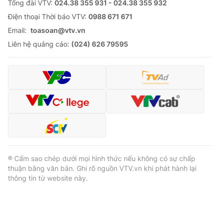
Tổng đài VTV:
024.38 355 931 - 024.38 355 932
Ðiện thoại Thời báo VTV:
0988 671 671
Email:
toasoan@vtv.vn
Liên hệ quảng cáo:
(024) 626 79595
® Cấm sao chép dưới mọi hình thức nếu không có sự chấp
thuận bằng văn bản. Ghi rõ nguồn VTV.vn khi phát hành lại
thông tin từ website này.