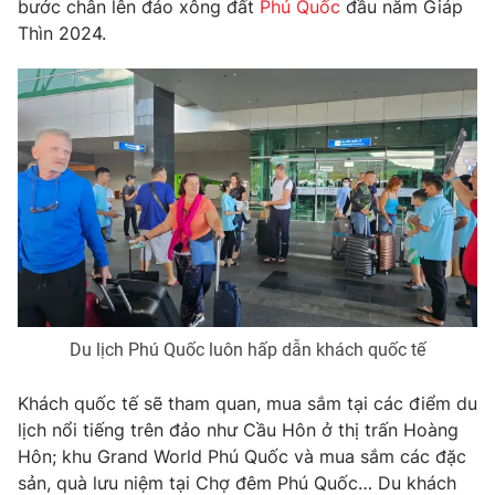
Phim VTV
bước chân lên đảo xông đất
Phú Quốc
đầu năm Giáp
Giải trí
Thìn 2024.
Hậu trường
Điện ảnh
Đời sống
Nhân vật
Âm nhạc
Du lịch
Khán giả
Giáo dục
Sao
Làm đẹp
Giải sao mai
Tuyển sinh
Công nghệ
Chất lượng cuộc sống
Học trực tuyến
Hitech Công nghệ tương lai
Giao lưu trực tuyến
Sản phẩm
Lịch phát sóng
Thị trường
Du lịch Phú Quốc luôn hấp dẫn khách quốc tế
Tư vấn
Khách quốc tế sẽ tham quan, mua sắm tại các điểm du
Chuyên mục khác
lịch nổi tiếng trên đảo như Cầu Hôn ở thị trấn Hoàng
Hôn; khu Grand World Phú Quốc và mua sắm các đặc
Emagazine
Podcast
sản, quà lưu niệm tại Chợ đêm Phú Quốc… Du khách