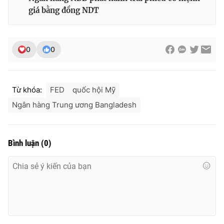
giá bằng đồng NDT
THỜI BÁO VTV
0
0
Từ khóa:
FED
quốc hội Mỹ
Theo dõi báo trên
Ngân hàng Trung ương Bangladesh
Cơ quan chủ quản:
Đài Truyền hình Việt Nam
Cơ quan báo chí:
Thời báo VTV
Bình luận
(
0
)
Giấy phép hoạt động báo in và báo điện tử số 483/GP-BTTTT
cấp ngày 29/12/2023
Tổng Biên tập:
Vũ Thanh Thủy
Phó Tổng Biên tập:
Nguyễn Thị Mỹ Hạnh, Phạm Quốc Thắng,
Nguyễn Trọng Ninh
Tổng đài VTV:
024.38 355 931 - 024.38 355 932