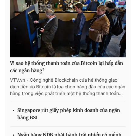
Photo
Infographic
Video
Shorts video
VTV Money
VTV Thể thao
VTV Sức khoẻ
Bất động sản
Vì sao hệ thống thanh toán của Bitcoin lại hấp dẫn
các ngân hàng?
VTV.vn - Công nghệ Blockchain của hệ thống giao
Thị trường 24h
Tấm lòng Việt
dịch tiền ảo Bitcoin là lựa chọn hàng đầu của các ngân
hàng trong việc phát triển một hệ thống thanh toán...
VTV4
Vươn mình bằng AI
Singapore rút giấy phép kinh doanh của ngân
VTV9
VTV8
hàng BSI
Liên hệ tòa soạn
English
Ngân hàng NDB phát hành trái phiếu có mệnh