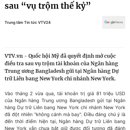
Chính trị
sau “vụ trộm thế kỷ”
Truyền hình
Văn hóa - Giải trí
Xã hội
Y tế
Trung tâm Tin tức VTV24
Đời sống
Pháp luật
Công nghệ
Giáo dục
Y tế
VTV.vn - Quốc hội Mỹ đã quyết định mở cuộc
điều tra sau vụ trộm tài khoản của Ngân hàng
Thế giới
Trung ương Bangladesh gửi tại Ngân hàng Dự
trữ Liên bang New York chi nhánh New York.
Tin tức
Kinh tế
Thế giới đó đây
Vào tháng 2 vừa qua, tài khoản trị giá 81 triệu USD
Tài chính
của Ngân hàng Trung ương Bangladesh gửi tại Ngân
Dữ liệu và đời sống
Câu chuyện quốc tế
hàng Dự trữ Liên bang New York chi nhánh New York
Thị trường
đã đột nhiên "không cánh mà bay". Điều đáng chú ý là
Truyền hình
Góc doanh nghiệp
đến thời điểm hiện tại, Ngân hàng Dự trữ Liên bang
New York vẫn chưa bắt giữ được đối tượng đã đánh