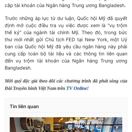
Phim VTV
cắp tài khoản của Ngân hàng Trung ương Bangladesh.
Giải trí
Hậu trường
Trước những áp lực từ dư luận, Quốc hội Mỹ đã quyết
Điện ảnh
Đời sống
Nhân vật
định mở cuộc điều tra vụ việc được xem là "vụ trộm
Âm nhạc
thế kỷ" của ngành tài chính Mỹ. Theo đó, trong bức
Du lịch
Khán giả
thư mới nhất gửi Chủ tịch FED tại New York, một Uỷ
Giáo dục
Sao
ban của Quốc hội Mỹ đã yêu cầu ngân hàng này phải
Làm đẹp
Giải sao mai
Tuyển sinh
cung cấp toàn bộ tài liệu và các thông tin liên quan
Công nghệ
Chất lượng cuộc sống
đến vụ trộm tài khoản của Ngân hàng Trung ương
Học trực tuyến
Bangladesh.
Hitech Công nghệ tương lai
Giao lưu trực tuyến
Mời quý độc giả theo dõi các chương trình đã phát sóng của
Sản phẩm
Đài Truyền hình Việt Nam trên
TV Online!
Lịch phát sóng
Thị trường
Tư vấn
Tin liên quan
Chuyên mục khác
Emagazine
Podcast