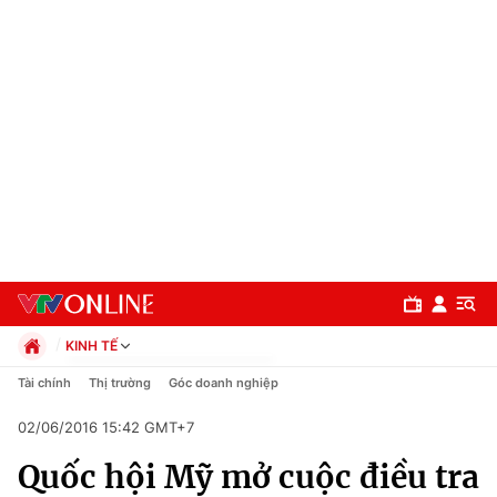
KINH TẾ
Chính trị
Tài chính
Thị trường
Góc doanh nghiệp
Xã hội
02/06/2016 15:42 GMT+7
Pháp luật
Chuyên mục
Kinh tế
Quốc hội Mỹ mở cuộc điều tra
Thể thao