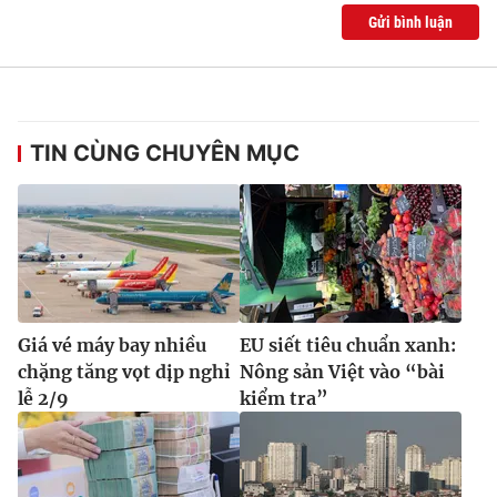
Ðiện thoại Thời báo VTV:
024.66 897 897
Gửi bình luận
Email:
toasoan@vtv.vn
Liên hệ quảng cáo:
024-7300.7108
TIN CÙNG CHUYÊN MỤC
Giá vé máy bay nhiều
EU siết tiêu chuẩn xanh:
chặng tăng vọt dịp nghỉ
Nông sản Việt vào “bài
® Cấm sao chép dưới mọi hình thức nếu không có sự chấp
lễ 2/9
kiểm tra”
thuận bằng văn bản. Ghi rõ nguồn VTV.vn khi phát hành lại
thông tin từ website này.