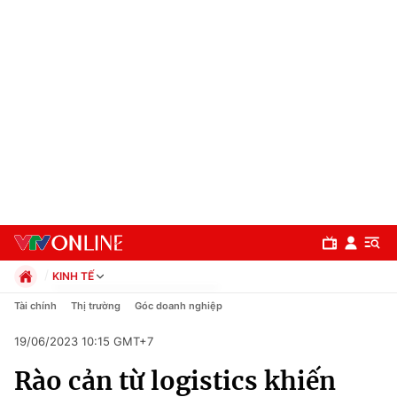
KINH TẾ
Chính trị
Tài chính
Thị trường
Góc doanh nghiệp
Xã hội
19/06/2023 10:15 GMT+7
Pháp luật
Chuyên mục
Kinh tế
Rào cản từ logistics khiến
Thể thao