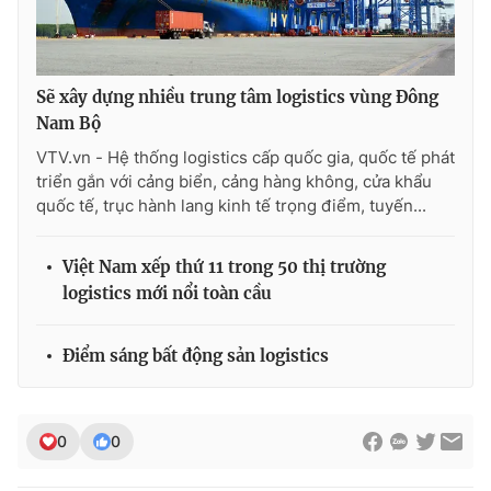
Ðiện thoại Thời báo VTV:
024.66 897 897
Email:
toasoan@vtv.vn
Liên hệ quảng cáo:
024-7300.7108
Sẽ xây dựng nhiều trung tâm logistics vùng Đông
Nam Bộ
VTV.vn - Hệ thống logistics cấp quốc gia, quốc tế phát
triển gắn với cảng biển, cảng hàng không, cửa khẩu
quốc tế, trục hành lang kinh tế trọng điểm, tuyến...
Việt Nam xếp thứ 11 trong 50 thị trường
logistics mới nổi toàn cầu
Điểm sáng bất động sản logistics
® Cấm sao chép dưới mọi hình thức nếu không có sự chấp
thuận bằng văn bản. Ghi rõ nguồn VTV.vn khi phát hành lại
thông tin từ website này.
0
0