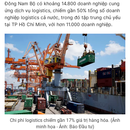
Phim VTV
Đông Nam Bộ có khoảng 14.800 doanh nghiệp cung
Giải trí
ứng dịch vụ logistics, chiếm gần 50% tổng số doanh
Hậu trường
nghiệp logistics cả nước, trong đó tập trung chủ yếu
Điện ảnh
Đời sống
tại TP Hồ Chí Minh, với hơn 11.000 doanh nghiệp.
Nhân vật
Âm nhạc
Du lịch
Khán giả
Giáo dục
Sao
Làm đẹp
Giải sao mai
Tuyển sinh
Công nghệ
Chất lượng cuộc sống
Học trực tuyến
Hitech Công nghệ tương lai
Giao lưu trực tuyến
Sản phẩm
Lịch phát sóng
Thị trường
Tư vấn
Chuyên mục khác
Chi phí logistics chiếm gần 17% giá trị hàng hóa. (Ảnh
Emagazine
Podcast
minh họa - Ảnh: Báo Đầu tư)