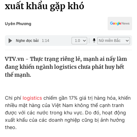
Chính trị
xuất khẩu gặp khó
Truyền hình
Văn hóa - Giải trí
Xã hội
Y tế
Uyên Phương
Đời sống
Pháp luật
Công nghệ
Nghe đọc bài
1:14
Giáo dục
Y tế
VTV.vn - Thực trạng riêng lẻ, mạnh ai nấy làm
đang khiến ngành logistics chưa phát huy hết
Thế giới
thế mạnh.
Tin tức
Kinh tế
Thế giới đó đây
Chi phí
logistics
chiếm gần 17% giá trị hàng hóa, khiến
Tài chính
nhiều mặt hàng của Việt Nam không thể cạnh tranh
Dữ liệu và đời sống
Câu chuyện quốc tế
được với các nước trong khu vực. Do đó, hoạt động
Thị trường
xuất khẩu của các doanh nghiệp cũng bị ảnh hưởng
Truyền hình
theo.
Góc doanh nghiệp