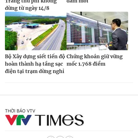
Trang thu phí không
đảm mới
dừng từ ngày 14/8
Bộ Xây dựng siết tiến độ
Chứng khoán giữ vững
hoàn thành hạ tầng sạc
mốc 1.768 điểm
điện tại trạm dừng nghỉ
THỜI BÁO VTV