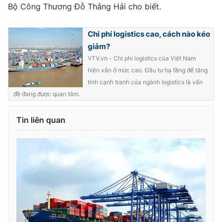
Bộ Công Thương Đỗ Thắng Hải cho biết.
Chi phí logistics cao, cách nào kéo
giảm?
THỜI BÁO VTV
VTV.vn - Chi phí logistics của Việt Nam
hiện vẫn ở mức cao. Đầu tư hạ tầng để tăng
tính cạnh tranh của ngành logistics là vấn
đề đang được quan tâm.
Theo dõi báo trên
Tin liên quan
Cơ quan chủ quản:
Đài Truyền hình Việt Nam
Cơ quan báo chí:
Thời báo VTV
Giấy phép hoạt động báo in và báo điện tử số 483/GP-BTTTT
cấp ngày 29/12/2023
Tổng Biên tập:
Vũ Thanh Thủy
Phó Tổng Biên tập:
Nguyễn Thị Mỹ Hạnh, Phạm Quốc Thắng,
Nguyễn Trọng Ninh
Tổng đài VTV:
024.38 355 931 - 024.38 355 932