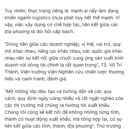
Photo
Infographic
Tuy nhiên, thực trạng riêng lẻ, mạnh ai nấy làm đang
khiến ngành logistics chưa phát huy hết thế mạnh. Vì
vậy, việc xây dựng cơ chế hợp tác, liên kết giữa các
Video
Shorts video
địa phương là đòi hỏi cấp bách.
VTV Money
VTV Thể thao
"Dòng tiền giữa các doanh nghiệp, vị thế, vai trò, quy
mô khác nhau, năng lực khác nhau, các quốc gia khác
nhau nên sự kết nối giữa chuỗi cung ứng sản xuất kinh
VTV Sức khoẻ
Bất động sản
doanh với dòng tài chính là rất quan trọng", TS. Võ Trí
Thành, Viện trưởng Viện Nghiên cứu chiến lược thương
Thị trường 24h
Tấm lòng Việt
hiệu và cạnh tranh, đánh giá.
"Mở những lớp đào tạo và hướng dẫn về các quy
VTV4
Vươn mình bằng AI
cách, quy định ngày càng nhiều và rất ngặt nghèo của
các thị trường mà chúng ta hướng tới xuất khẩu.
VTV9
VTV8
Chúng tôi cũng sẽ kết nối để không những từng tỉnh,
thành có hoạt động xuất khẩu, mà tổng hợp lại, có sự
liên kết giữa các tỉnh, thành, địa phương", Thứ trưởng
Liên hệ tòa soạn
English