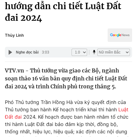
Chính trị
hướng dẫn chi tiết Luật Đất
Truyền hình
đai 2024
Văn hóa - Giải trí
Xã hội
Y tế
Đời sống
Thùy Linh
Pháp luật
Công nghệ
Giáo dục
Nghe đọc bài
3:03
Y tế
VTV.vn - Thủ tướng vừa giao các Bộ, ngành
Thế giới
soạn thảo 16 văn bản quy định chi tiết Luật Đất
Tin tức
đai 2024 và trình Chính phủ trong tháng 5.
Kinh tế
Thế giới đó đây
Phó Thủ tướng Trần Hồng Hà vừa ký quyết định của
Tài chính
Dữ liệu và đời sống
Thủ tướng ban hành Kế hoạch triển khai thi hành
Luật
Câu chuyện quốc tế
Thị trường
Đất đai
2024. Kế hoạch được ban hành nhằm tổ chức
thi hành Luật Đất đai bảo đảm kịp thời, đồng bộ,
Truyền hình
Góc doanh nghiệp
thống nhất, hiệu lực, hiệu quả; xác định các nội dung