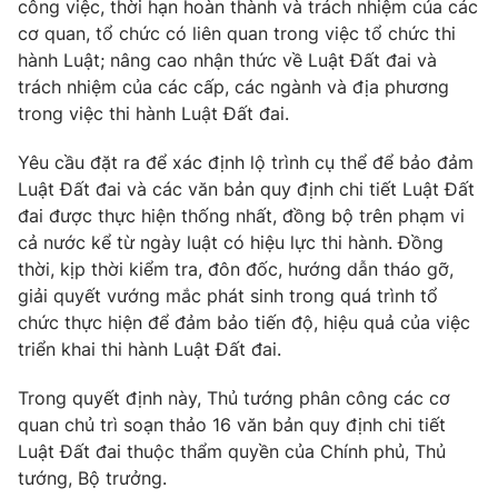
Phim VTV
công việc, thời hạn hoàn thành và trách nhiệm của các
Giải trí
cơ quan, tổ chức có liên quan trong việc tổ chức thi
Hậu trường
hành Luật; nâng cao nhận thức về Luật Đất đai và
Điện ảnh
trách nhiệm của các cấp, các ngành và địa phương
Đời sống
Nhân vật
trong việc thi hành Luật Đất đai.
Âm nhạc
Du lịch
Khán giả
Giáo dục
Sao
Yêu cầu đặt ra để xác định lộ trình cụ thể để bảo đảm
Làm đẹp
Giải sao mai
Luật Đất đai và các văn bản quy định chi tiết Luật Đất
Tuyển sinh
đai được thực hiện thống nhất, đồng bộ trên phạm vi
Công nghệ
Chất lượng cuộc sống
cả nước kể từ ngày luật có hiệu lực thi hành. Đồng
Học trực tuyến
Hitech Công nghệ tương lai
thời, kịp thời kiểm tra, đôn đốc, hướng dẫn tháo gỡ,
Giao lưu trực tuyến
giải quyết vướng mắc phát sinh trong quá trình tổ
Sản phẩm
chức thực hiện để đảm bảo tiến độ, hiệu quả của việc
Lịch phát sóng
triển khai thi hành Luật Đất đai.
Thị trường
Tư vấn
Trong quyết định này, Thủ tướng phân công các cơ
quan chủ trì soạn thảo 16 văn bản quy định chi tiết
Chuyên mục khác
Luật Đất đai thuộc thẩm quyền của Chính phủ, Thủ
Emagazine
Podcast
tướng, Bộ trưởng.