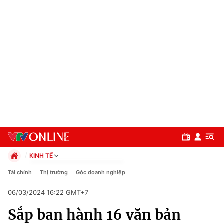
KINH TẾ
Chính trị
Tài chính
Thị trường
Góc doanh nghiệp
Xã hội
06/03/2024 16:22 GMT+7
Pháp luật
Chuyên mục
Kinh tế
Sắp ban hành 16 văn bản
Thể thao