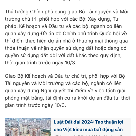
Ðiện thoại Thời báo VTV:
024.66 897 897
Thủ tướng Chính phủ cũng giao Bộ Tài nguyên và Môi
Email:
toasoan@vtv.vn
trường chủ trì, phối hợp với các Bộ: Xây dựng, Tư
Liên hệ quảng cáo:
024-7300.7108
pháp, Kế hoạch và Đầu tư và các bộ, ngành có liên
quan xây dựng Đề án để Chính phủ trình Quốc hội về
thí điểm thực hiện dự án nhà ở thương mại thông qua
thỏa thuận về nhận quyền sử dụng đất hoặc đang có
quyền sử dụng đất đối với đất khác theo quy định,
thời gian trình trước ngày 10/3.
Giao Bộ Kế hoạch và Đầu tư chủ trì, phối hợp với Bộ
Tài nguyên và Môi trường và các bộ, ngành có liên
quan xây dựng Nghị quyết thí điểm về việc tách giải
phóng mặt bằng, tái định cư ra khỏi dự án đầu tư, thời
gian trình trước ngày 10/3.
® Cấm sao chép dưới mọi hình thức nếu không có sự chấp
thuận bằng văn bản. Ghi rõ nguồn VTV.vn khi phát hành lại
thông tin từ website này.
Luật Đất đai 2024: Tạo thuận lợi
cho Việt kiều mua bất động sản