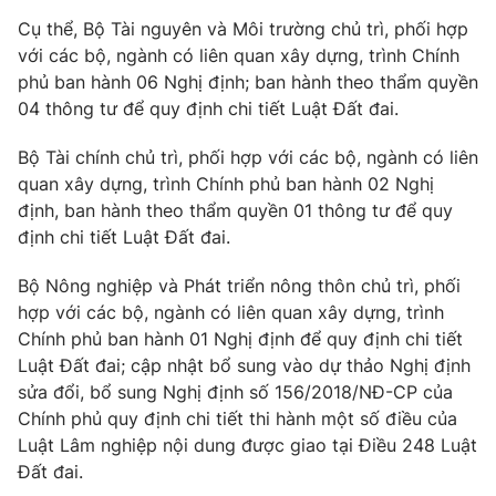
Cụ thể, Bộ Tài nguyên và Môi trường chủ trì, phối hợp
Photo
Infographic
với các bộ, ngành có liên quan xây dựng, trình Chính
phủ ban hành 06 Nghị định; ban hành theo thẩm quyền
Video
Shorts video
04 thông tư để quy định chi tiết Luật Đất đai.
Bộ Tài chính chủ trì, phối hợp với các bộ, ngành có liên
VTV Money
VTV Thể thao
quan xây dựng, trình Chính phủ ban hành 02 Nghị
định, ban hành theo thẩm quyền 01 thông tư để quy
VTV Sức khoẻ
Bất động sản
định chi tiết Luật Đất đai.
Bộ Nông nghiệp và Phát triển nông thôn chủ trì, phối
Thị trường 24h
Tấm lòng Việt
hợp với các bộ, ngành có liên quan xây dựng, trình
Chính phủ ban hành 01 Nghị định để quy định chi tiết
VTV4
Vươn mình bằng AI
Luật Đất đai; cập nhật bổ sung vào dự thảo Nghị định
sửa đổi, bổ sung Nghị định số 156/2018/NĐ-CP của
Chính phủ quy định chi tiết thi hành một số điều của
VTV9
VTV8
Luật Lâm nghiệp nội dung được giao tại Điều 248 Luật
Đất đai.
Liên hệ tòa soạn
English