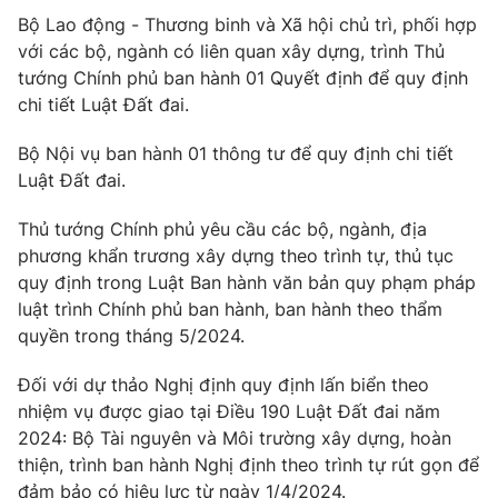
Bộ Lao động - Thương binh và Xã hội chủ trì, phối hợp
với các bộ, ngành có liên quan xây dựng, trình Thủ
tướng Chính phủ ban hành 01 Quyết định để quy định
chi tiết Luật Đất đai.
THỜI BÁO VTV
Bộ Nội vụ ban hành 01 thông tư để quy định chi tiết
Luật Đất đai.
Theo dõi báo trên
Thủ tướng Chính phủ yêu cầu các bộ, ngành, địa
phương khẩn trương xây dựng theo trình tự, thủ tục
Cơ quan chủ quản:
Đài Truyền hình Việt Nam
quy định trong Luật Ban hành văn bản quy phạm pháp
luật trình Chính phủ ban hành, ban hành theo thẩm
Cơ quan báo chí:
Thời báo VTV
quyền trong tháng 5/2024.
Giấy phép hoạt động báo in và báo điện tử số 483/GP-BTTTT
cấp ngày 29/12/2023
Đối với dự thảo Nghị định quy định lấn biển theo
Tổng Biên tập:
Vũ Thanh Thủy
nhiệm vụ được giao tại Điều 190 Luật Đất đai năm
Phó Tổng Biên tập:
Nguyễn Thị Mỹ Hạnh, Phạm Quốc Thắng,
2024: Bộ Tài nguyên và Môi trường xây dựng, hoàn
Nguyễn Trọng Ninh
thiện, trình ban hành Nghị định theo trình tự rút gọn để
Tổng đài VTV:
024.38 355 931 - 024.38 355 932
đảm bảo có hiệu lực từ ngày 1/4/2024.