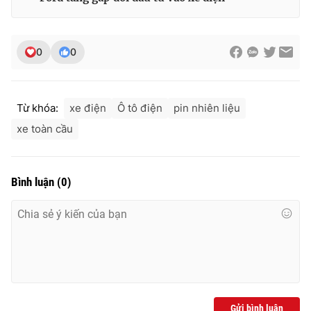
Ðiện thoại Thời báo VTV:
024.66 897 897
Email:
toasoan@vtv.vn
Liên hệ quảng cáo:
024-7300.7108
0
0
Từ khóa:
xe điện
Ô tô điện
pin nhiên liệu
xe toàn cầu
Bình luận
(
0
)
® Cấm sao chép dưới mọi hình thức nếu không có sự chấp
thuận bằng văn bản. Ghi rõ nguồn VTV.vn khi phát hành lại
thông tin từ website này.
Gửi bình luận