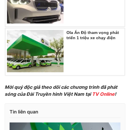
Photo
Infographic
Video
Shorts video
Ola Ấn Độ tham vọng phát
triển 1 triệu xe chạy điện
VTV Money
VTV Thể thao
VTV Sức khoẻ
Bất động sản
Thị trường 24h
Tấm lòng Việt
Mời quý độc giả theo dõi các chương trình đã phát
VTV4
Vươn mình bằng AI
sóng của Đài Truyền hình Việt Nam tại
TV Online
!
VTV9
VTV8
Tin liên quan
Liên hệ tòa soạn
English