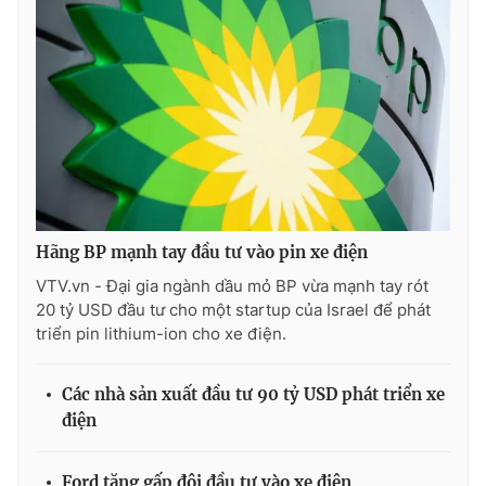
THỜI BÁO VTV
Theo dõi báo trên
Hãng BP mạnh tay đầu tư vào pin xe điện
Cơ quan chủ quản:
Đài Truyền hình Việt Nam
VTV.vn - Đại gia ngành dầu mỏ BP vừa mạnh tay rót
Cơ quan báo chí:
Thời báo VTV
20 tỷ USD đầu tư cho một startup của Israel để phát
triển pin lithium-ion cho xe điện.
Giấy phép hoạt động báo in và báo điện tử số 483/GP-BTTTT
cấp ngày 29/12/2023
Tổng Biên tập:
Vũ Thanh Thủy
Các nhà sản xuất đầu tư 90 tỷ USD phát triển xe
Phó Tổng Biên tập:
Nguyễn Thị Mỹ Hạnh, Phạm Quốc Thắng,
điện
Nguyễn Trọng Ninh
Tổng đài VTV:
024.38 355 931 - 024.38 355 932
Ford tăng gấp đôi đầu tư vào xe điện