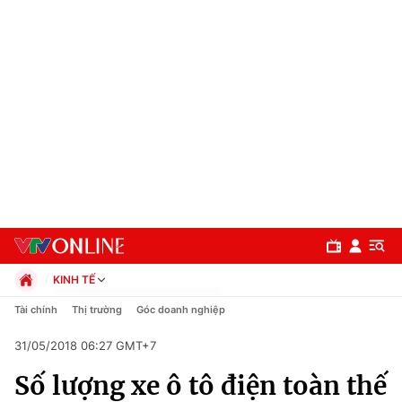
KINH TẾ
Chính trị
Tài chính
Thị trường
Góc doanh nghiệp
Xã hội
31/05/2018 06:27 GMT+7
Pháp luật
Chuyên mục
Kinh tế
Số lượng xe ô tô điện toàn thế
Thể thao