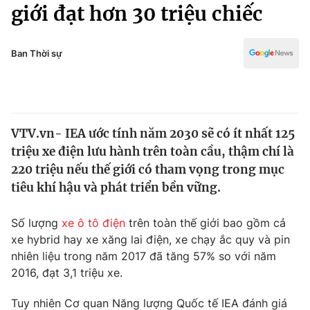
Chính trị
giới đạt hơn 30 triệu chiếc
Truyền hình
Văn hóa - Giải trí
Xã hội
Y tế
Ban Thời sự
Đời sống
Pháp luật
Công nghệ
Giáo dục
Y tế
VTV.vn- IEA ước tính năm 2030 sẽ có ít nhất 125
triệu xe điện lưu hành trên toàn cầu, thậm chí là
Thế giới
220 triệu nếu thế giới có tham vọng trong mục
tiêu khí hậu và phát triển bền vững.
Tin tức
Kinh tế
Thế giới đó đây
Số lượng
xe ô tô điện
trên toàn thế giới bao gồm cả
Tài chính
xe hybrid hay xe xăng lai điện, xe chạy ắc quy và pin
Dữ liệu và đời sống
Câu chuyện quốc tế
nhiên liệu trong năm 2017 đã tăng 57% so với năm
Thị trường
2016, đạt 3,1 triệu xe.
Truyền hình
Góc doanh nghiệp
Tuy nhiên Cơ quan Năng lượng Quốc tế IEA đánh giá