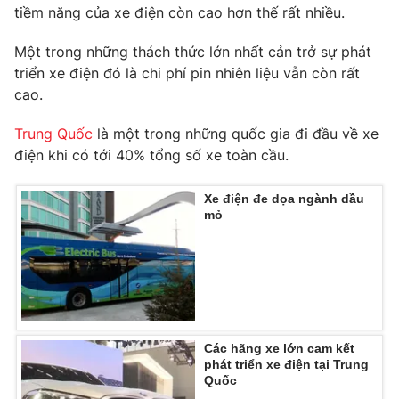
Phim VTV
tiềm năng của xe điện còn cao hơn thế rất nhiều.
Giải trí
Hậu trường
Một trong những thách thức lớn nhất cản trở sự phát
Điện ảnh
Đời sống
triển xe điện đó là chi phí pin nhiên liệu vẫn còn rất
Nhân vật
Âm nhạc
cao.
Du lịch
Khán giả
Giáo dục
Sao
Trung Quốc
là một trong những quốc gia đi đầu về xe
Làm đẹp
Giải sao mai
điện khi có tới 40% tổng số xe toàn cầu.
Tuyển sinh
Công nghệ
Chất lượng cuộc sống
Học trực tuyến
Xe điện đe dọa ngành dầu
Hitech Công nghệ tương lai
mỏ
Giao lưu trực tuyến
Sản phẩm
Lịch phát sóng
Thị trường
Tư vấn
Chuyên mục khác
Các hãng xe lớn cam kết
phát triển xe điện tại Trung
Emagazine
Podcast
Quốc