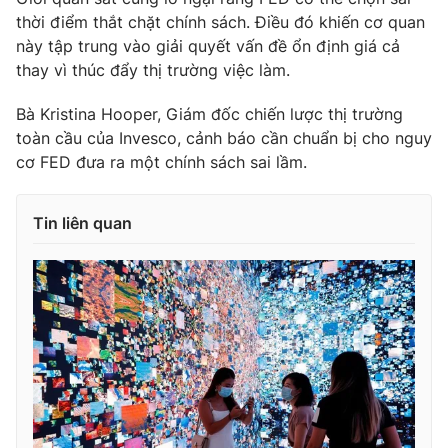
Ðiện thoại Thời báo VTV:
024.66 897 897
thời điểm thắt chặt chính sách. Điều đó khiến cơ quan
Email:
toasoan@vtv.vn
này tập trung vào giải quyết vấn đề ổn định giá cả
Liên hệ quảng cáo:
024-7300.7108
thay vì thúc đẩy thị trường việc làm.
Bà Kristina Hooper, Giám đốc chiến lược thị trường
toàn cầu của Invesco, cảnh báo cần chuẩn bị cho nguy
cơ FED đưa ra một chính sách sai lầm.
Tin liên quan
® Cấm sao chép dưới mọi hình thức nếu không có sự chấp
thuận bằng văn bản. Ghi rõ nguồn VTV.vn khi phát hành lại
thông tin từ website này.