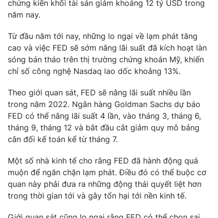
chứng kiến khối tài sản giảm khoảng
12 tỷ USD
trong
năm nay.
Từ đầu năm tới nay, những lo ngại về lạm phát tăng
THỜI BÁO VTV
cao và việc FED sẽ sớm nâng lãi suất đã kích hoạt làn
sóng bán tháo trên thị trường chứng khoán Mỹ, khiến
chỉ số công nghệ Nasdaq lao dốc khoảng 13%.
Theo giới quan sát, FED sẽ nâng lãi suất nhiều lần
Theo dõi báo trên
trong năm 2022. Ngân hàng Goldman Sachs dự báo
FED có thể nâng lãi suất 4 lần, vào tháng 3, tháng 6,
Cơ quan chủ quản:
Đài Truyền hình Việt Nam
tháng 9, tháng 12 và bắt đầu cắt giảm quy mô bảng
Cơ quan báo chí:
Thời báo VTV
cân đối kế toán kể từ tháng 7.
Giấy phép hoạt động báo in và báo điện tử số 483/GP-BTTTT
cấp ngày 29/12/2023
Một số nhà kinh tế cho rằng FED đã hành động quá
muộn để ngăn chặn lạm phát. Điều đó có thể buộc cơ
Tổng Biên tập:
Vũ Thanh Thủy
quan này phải đưa ra những động thái quyết liệt hơn
Phó Tổng Biên tập:
Nguyễn Thị Mỹ Hạnh, Phạm Quốc Thắng,
trong thời gian tới và gây tổn hại tới nền kinh tế.
Nguyễn Trọng Ninh
Tổng đài VTV:
024.38 355 931 - 024.38 355 932
Giới quan sát cũng lo ngại rằng FED có thể chọn sai