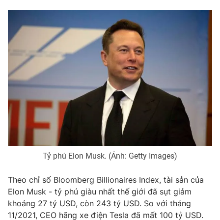
Phim VTV
Giải trí
Hậu trường
Điện ảnh
Đời sống
Nhân vật
Âm nhạc
Du lịch
Khán giả
Giáo dục
Sao
Làm đẹp
Giải sao mai
Tuyển sinh
Công nghệ
Chất lượng cuộc sống
Học trực tuyến
Hitech Công nghệ tương lai
Giao lưu trực tuyến
Sản phẩm
Lịch phát sóng
Thị trường
Tỷ phú Elon Musk. (Ảnh: Getty Images)
Tư vấn
Theo chỉ số Bloomberg Billionaires Index, tài sản của
Chuyên mục khác
Elon Musk - tỷ phú giàu nhất thế giới đã sụt giảm
khoảng 27 tỷ USD, còn
243 tỷ USD
. So với tháng
Emagazine
Podcast
11/2021, CEO hãng xe điện Tesla đã mất
100 tỷ USD
.