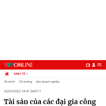
KINH TẾ
Chính trị
Tài chính
Thị trường
Góc doanh nghiệp
Xã hội
25/01/2022 14:41 GMT+7
Pháp luật
Chuyên mục
Kinh tế
Tài sản của các đại gia công
Thể thao