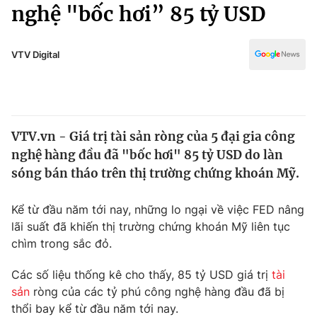
Chính trị
nghệ "bốc hơi” 85 tỷ USD
Truyền hình
Văn hóa - Giải trí
Xã hội
Y tế
VTV Digital
Đời sống
Pháp luật
Công nghệ
Giáo dục
Y tế
VTV.vn - Giá trị tài sản ròng của 5 đại gia công
nghệ hàng đầu đã "bốc hơi" 85 tỷ USD do làn
Thế giới
sóng bán tháo trên thị trường chứng khoán Mỹ.
Tin tức
Kinh tế
Kể từ đầu năm tới nay, những lo ngại về việc FED nâng
Thế giới đó đây
lãi suất đã khiến thị trường chứng khoán Mỹ liên tục
Tài chính
chìm trong sắc đỏ.
Dữ liệu và đời sống
Câu chuyện quốc tế
Thị trường
Các số liệu thống kê cho thấy, 85 tỷ USD giá trị
tài
Truyền hình
sản
ròng của các tỷ phú công nghệ hàng đầu đã bị
Góc doanh nghiệp
thổi bay kể từ đầu năm tới nay.