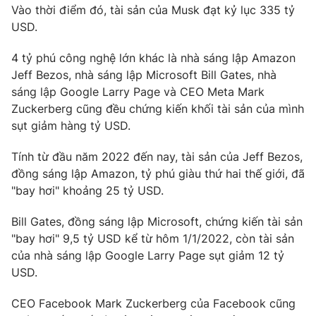
Vào thời điểm đó, tài sản của Musk đạt kỷ lục
335 tỷ
Photo
Infographic
USD
.
4 tỷ phú công nghệ lớn khác là nhà sáng lập Amazon
Video
Shorts video
Jeff Bezos, nhà sáng lập Microsoft Bill Gates, nhà
sáng lập Google Larry Page và CEO Meta Mark
VTV Money
VTV Thể thao
Zuckerberg cũng đều chứng kiến khối tài sản của mình
sụt giảm hàng tỷ USD.
VTV Sức khoẻ
Bất động sản
Tính từ đầu năm 2022 đến nay, tài sản của Jeff Bezos,
đồng sáng lập Amazon, tỷ phú giàu thứ hai thế giới, đã
Thị trường 24h
Tấm lòng Việt
"bay hơi" khoảng
25 tỷ USD
.
Bill Gates, đồng sáng lập Microsoft, chứng kiến tài sản
VTV4
Vươn mình bằng AI
"bay hơi"
9,5 tỷ USD
kể từ hôm 1/1/2022, còn tài sản
của nhà sáng lập Google Larry Page sụt giảm
12 tỷ
VTV9
VTV8
USD
.
CEO Facebook Mark Zuckerberg của Facebook cũng
Liên hệ tòa soạn
English