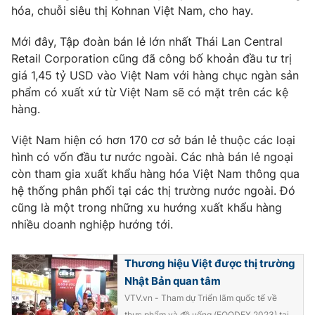
Ðiện thoại Thời báo VTV:
024.66 897 897
hóa, chuỗi siêu thị Kohnan Việt Nam, cho hay.
Email:
toasoan@vtv.vn
Mới đây, Tập đoàn bán lẻ lớn nhất Thái Lan Central
Liên hệ quảng cáo:
024-7300.7108
Retail Corporation cũng đã công bố khoản đầu tư trị
giá 1,45 tỷ USD vào Việt Nam với hàng chục ngàn sản
phẩm có xuất xứ từ Việt Nam sẽ có mặt trên các kệ
hàng.
Việt Nam hiện có hơn 170 cơ sở bán lẻ thuộc các loại
hình có vốn đầu tư nước ngoài. Các nhà bán lẻ ngoại
còn tham gia xuất khẩu hàng hóa Việt Nam thông qua
hệ thống phân phối tại các thị trường nước ngoài. Đó
cũng là một trong những xu hướng xuất khẩu hàng
nhiều doanh nghiệp hướng tới.
® Cấm sao chép dưới mọi hình thức nếu không có sự chấp
thuận bằng văn bản. Ghi rõ nguồn VTV.vn khi phát hành lại
Thương hiệu Việt được thị trường
thông tin từ website này.
Nhật Bản quan tâm
VTV.vn - Tham dự Triển lãm quốc tế về
thực phẩm và đồ uống (FOODEX 2023) tại