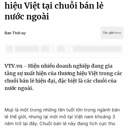
Chính trị
hiệu Việt tại chuỗi bán lẻ
Truyền hình
nước ngoài
Văn hóa - Giải trí
Xã hội
Y tế
Đời sống
Ban Thời sự
Pháp luật
Công nghệ
Giáo dục
Y tế
VTV.vn - Hiện nhiều doanh nghiệp đang gia
Thế giới
tăng sự xuất hiện của thương hiệu Việt trong các
Tin tức
chuỗi bán lẻ hiện đại, đặc biệt là các chuỗi của
Kinh tế
nước ngoài.
Thế giới đó đây
Tài chính
Dữ liệu và đời sống
Câu chuyện quốc tế
Thị trường
Muji là một trong những tên tuổi lớn trong ngành bán
lẻ thế giới, nhưng lại mới mở tại Việt nam khoảng 3
Truyền hình
Góc doanh nghiệp
năm trở lại đây. Chuỗi bán lẻ này đang tích cực thu