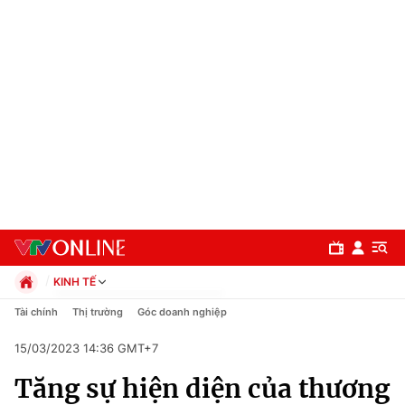
KINH TẾ
Chính trị
Tài chính
Thị trường
Góc doanh nghiệp
Xã hội
15/03/2023 14:36 GMT+7
Pháp luật
Chuyên mục
Kinh tế
Tăng sự hiện diện của thương
Thể thao