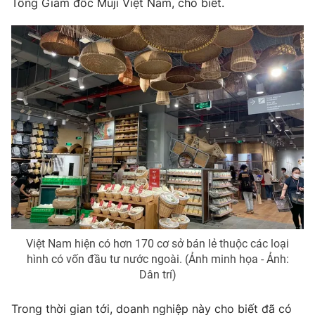
Tổng Giám đốc Muji Việt Nam, cho biết.
Photo
Infographic
Video
Shorts video
VTV Money
VTV Thể thao
VTV Sức khoẻ
Bất động sản
Thị trường 24h
Tấm lòng Việt
VTV4
Vươn mình bằng AI
Việt Nam hiện có hơn 170 cơ sở bán lẻ thuộc các loại
hình có vốn đầu tư nước ngoài. (Ảnh minh họa - Ảnh:
VTV9
VTV8
Dân trí)
Liên hệ tòa soạn
English
Trong thời gian tới, doanh nghiệp này cho biết đã có