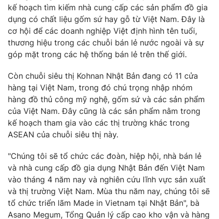
kế hoạch tìm kiếm nhà cung cấp các sản phẩm đồ gia
dụng có chất liệu gốm sứ hay gỗ từ Việt Nam. Đây là
cơ hội để các doanh nghiệp Việt định hình tên tuổi,
thương hiệu trong các chuỗi bán lẻ nước ngoài và sự
THỜI BÁO VTV
góp mặt trong các hệ thống bán lẻ trên thế giới.
Còn chuỗi siêu thị Kohnan Nhật Bản đang có 11 cửa
hàng tại Việt Nam, trong đó chú trọng nhập nhóm
Theo dõi báo trên
hàng đồ thủ công mỹ nghệ, gốm sứ và các sản phẩm
của Việt Nam. Đây cũng là các sản phẩm nằm trong
kế hoạch tham gia vào các thị trường khác trong
Cơ quan chủ quản:
Đài Truyền hình Việt Nam
ASEAN của chuỗi siêu thị này.
Cơ quan báo chí:
Thời báo VTV
Giấy phép hoạt động báo in và báo điện tử số 483/GP-BTTTT
"Chúng tôi sẽ tổ chức các đoàn, hiệp hội, nhà bán lẻ
cấp ngày 29/12/2023
và nhà cung cấp đồ gia dụng Nhật Bản đến Việt Nam
Tổng Biên tập:
Vũ Thanh Thủy
vào tháng 4 năm nay và nghiên cứu lĩnh vực sản xuất
Phó Tổng Biên tập:
Nguyễn Thị Mỹ Hạnh, Phạm Quốc Thắng,
và thị trường Việt Nam. Mùa thu năm nay, chúng tôi sẽ
Nguyễn Trọng Ninh
tổ chức triển lãm Made in Vietnam tại Nhật Bản", bà
Tổng đài VTV:
024.38 355 931 - 024.38 355 932
Asano Megum, Tổng Quản lý cấp cao kho vận và hàng