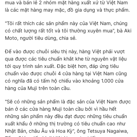
Phim VTV
mua và bán lẻ 2 nhóm mặt hàng xuất xứ từ Việt Nam
Giải trí
là các mặt hàng may mặc, đồ gia dụng và thực phẩm.
Hậu trường
Điện ảnh
"Tôi rất thích các sản phẩm này của Việt Nam, chúng
Đời sống
Nhân vật
có chất lượng rất tốt và tôi thường xuyên mua", bà Aki
Âm nhạc
Du lịch
Moto, người tiêu dùng, chia sẻ.
Khán giả
Giáo dục
Sao
Làm đẹp
Giải sao mai
Để vào được chuỗi siêu thị này, hàng Việt phải vượt
Tuyển sinh
qua được các tiêu chuẩn khắt khe từ nguyên vật liệu
Công nghệ
Chất lượng cuộc sống
tới quy trình sản xuất. Đặc biệt hơn, đáp ứng tiêu
Học trực tuyến
Hitech Công nghệ tương lai
chuẩn vào được chuỗi 4 cửa hàng tại Việt Nam cũng
Giao lưu trực tuyến
có nghĩa đã có tấm hộ chiếu vào khoảng 1.000 cửa
Sản phẩm
hàng của Muji trên toàn cầu.
Lịch phát sóng
Thị trường
"Sẽ có những sản phẩm là đặc sản của Việt Nam được
bán ở các cửa hàng Muji toàn cầu bởi vì hầu hết
Tư vấn
những sản phẩm này đều đạt được những tiêu chuẩn
Chuyên mục khác
xuất khẩu ở những thị trường có tiêu chuẩn cao như
Emagazine
Podcast
Nhật Bản, châu Âu và Hoa Kỳ", ông Tetsuya Nagaiwa,