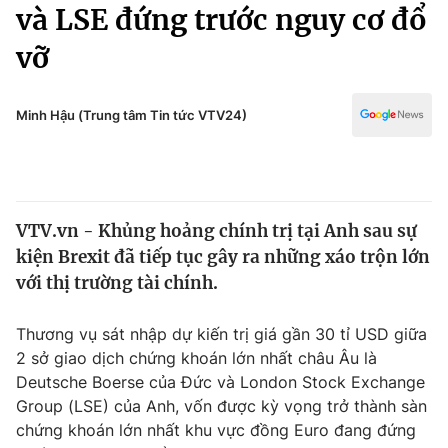
Chính trị
và LSE đứng trước nguy cơ đổ
Truyền hình
vỡ
Văn hóa - Giải trí
Xã hội
Y tế
Đời sống
Minh Hậu (Trung tâm Tin tức VTV24)
Pháp luật
Công nghệ
Giáo dục
Y tế
VTV.vn - Khủng hoảng chính trị tại Anh sau sự
Thế giới
kiện Brexit đã tiếp tục gây ra những xáo trộn lớn
Tin tức
với thị trường tài chính.
Kinh tế
Thế giới đó đây
Thương vụ sát nhập dự kiến trị giá gần 30 tỉ USD giữa
Tài chính
Dữ liệu và đời sống
2 sở giao dịch chứng khoán lớn nhất châu Âu là
Câu chuyện quốc tế
Thị trường
Deutsche Boerse của Đức và London Stock Exchange
Group (LSE) của Anh, vốn được kỳ vọng trở thành sàn
Truyền hình
Góc doanh nghiệp
chứng khoán lớn nhất khu vực đồng Euro đang đứng