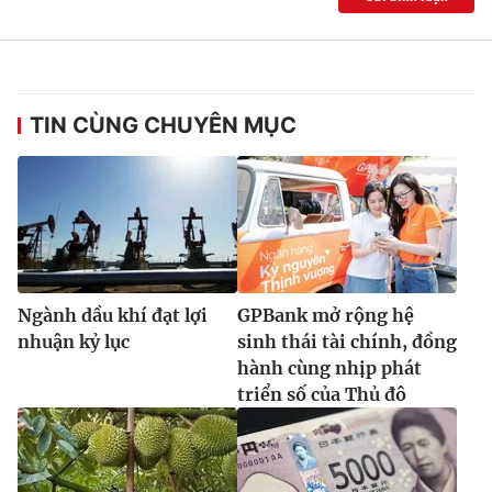
Ðiện thoại Thời báo VTV:
024.66 897 897
Email:
toasoan@vtv.vn
Liên hệ quảng cáo:
024-7300.7108
TIN CÙNG CHUYÊN MỤC
Ngành dầu khí đạt lợi
GPBank mở rộng hệ
nhuận kỷ lục
sinh thái tài chính, đồng
hành cùng nhịp phát
® Cấm sao chép dưới mọi hình thức nếu không có sự chấp
triển số của Thủ đô
thuận bằng văn bản. Ghi rõ nguồn VTV.vn khi phát hành lại
thông tin từ website này.