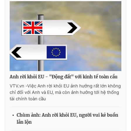
Photo
Infographic
Video
Shorts video
VTV Money
VTV Thể thao
VTV Sức khoẻ
Bất động sản
Anh rời khỏi EU - "Động đất" với kinh tế toàn cầu
Thị trường 24h
Tấm lòng Việt
VTV.vn -Việc Anh rời khỏi EU ảnh hưởng rất lớn không
chỉ đối với Anh và EU, mà còn ảnh hưởng tới hệ thống
VTV4
Vươn mình bằng AI
tài chính toàn cầu
VTV9
VTV8
Chùm ảnh: Anh rời khỏi EU, người vui kẻ buồn
lẫn lộn
Liên hệ tòa soạn
English