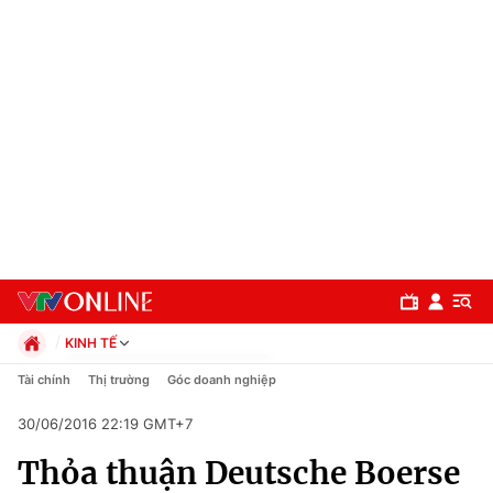
KINH TẾ
Chính trị
Tài chính
Thị trường
Góc doanh nghiệp
Xã hội
30/06/2016 22:19 GMT+7
Pháp luật
Chuyên mục
Kinh tế
Thỏa thuận Deutsche Boerse
Thể thao