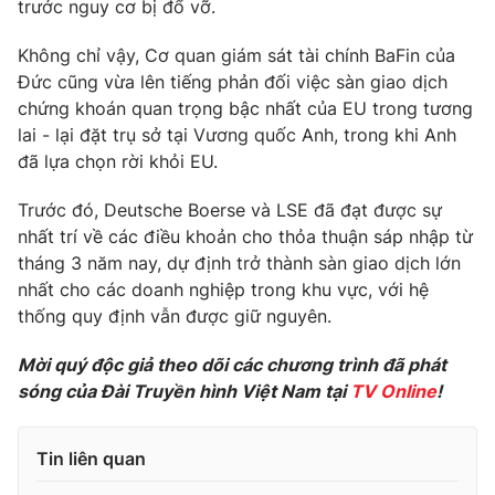
Phim VTV
trước nguy cơ bị đổ vỡ.
Giải trí
Hậu trường
Không chỉ vậy, Cơ quan giám sát tài chính BaFin của
Điện ảnh
Đức cũng vừa lên tiếng phản đối việc sàn giao dịch
Đời sống
Nhân vật
chứng khoán quan trọng bậc nhất của EU trong tương
Âm nhạc
Du lịch
lai - lại đặt trụ sở tại Vương quốc Anh, trong khi Anh
Khán giả
Giáo dục
Sao
đã lựa chọn rời khỏi EU.
Làm đẹp
Giải sao mai
Tuyển sinh
Trước đó, Deutsche Boerse và LSE đã đạt được sự
Công nghệ
Chất lượng cuộc sống
nhất trí về các điều khoản cho thỏa thuận sáp nhập từ
Học trực tuyến
Hitech Công nghệ tương lai
tháng 3 năm nay, dự định trở thành sàn giao dịch lớn
Giao lưu trực tuyến
nhất cho các doanh nghiệp trong khu vực, với hệ
Sản phẩm
thống quy định vẫn được giữ nguyên.
Lịch phát sóng
Thị trường
Mời quý độc giả theo dõi các chương trình đã phát
sóng của Đài Truyền hình Việt Nam tại
TV Online
!
Tư vấn
Chuyên mục khác
Tin liên quan
Emagazine
Podcast