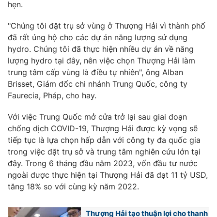
hẹn.
"Chúng tôi đặt trụ sở vùng ở Thượng Hải vì thành phố
đã rất ủng hộ cho các dự án năng lượng sử dụng
THỜI BÁO VTV
hydro. Chúng tôi đã thực hiện nhiều dự án về năng
lượng hydro tại đây, nên việc chọn Thượng Hải làm
trung tâm cấp vùng là điều tự nhiên", ông Alban
Brisset, Giám đốc chi nhánh Trung Quốc, công ty
Theo dõi báo trên
Faurecia, Pháp, cho hay.
Với việc Trung Quốc mở cửa trở lại sau giai đoạn
Cơ quan chủ quản:
Đài Truyền hình Việt Nam
chống dịch COVID-19, Thượng Hải được kỳ vọng sẽ
Cơ quan báo chí:
Thời báo VTV
tiếp tục là lựa chọn hấp dẫn với công ty đa quốc gia
Giấy phép hoạt động báo in và báo điện tử số 483/GP-BTTTT
trong việc đặt trụ sở và trung tâm nghiên cứu lớn tại
cấp ngày 29/12/2023
đây. Trong 6 tháng đầu năm 2023, vốn đầu tư nước
Tổng Biên tập:
Vũ Thanh Thủy
ngoài được thực hiện tại Thượng Hải đã đạt 11 tỷ USD,
Phó Tổng Biên tập:
Nguyễn Thị Mỹ Hạnh, Phạm Quốc Thắng,
tăng 18% so với cùng kỳ năm 2022.
Nguyễn Trọng Ninh
Tổng đài VTV:
024.38 355 931 - 024.38 355 932
Thượng Hải tạo thuận lợi cho thanh