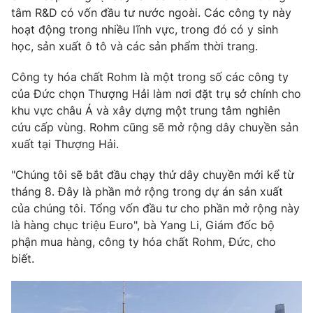
Phim VTV
tâm R&D có vốn đầu tư nước ngoài. Các công ty này
Giải trí
hoạt động trong nhiều lĩnh vực, trong đó có y sinh
Hậu trường
Điện ảnh
học, sản xuất ô tô và các sản phẩm thời trang.
Đời sống
Nhân vật
Âm nhạc
Công ty hóa chất Rohm là một trong số các công ty
Du lịch
Khán giả
của Đức chọn Thượng Hải làm nơi đặt trụ sở chính cho
Giáo dục
Sao
khu vực châu Á và xây dựng một trung tâm nghiên
Làm đẹp
Giải sao mai
Tuyển sinh
cứu cấp vùng. Rohm cũng sẽ mở rộng dây chuyền sản
Công nghệ
Chất lượng cuộc sống
xuất tại Thượng Hải.
Học trực tuyến
Hitech Công nghệ tương lai
"Chúng tôi sẽ bắt đầu chạy thử dây chuyền mới kể từ
Giao lưu trực tuyến
tháng 8. Đây là phần mở rộng trong dự án sản xuất
Sản phẩm
của chúng tôi. Tổng vốn đầu tư cho phần mở rộng này
Lịch phát sóng
Thị trường
là hàng chục triệu Euro", bà Yang Li, Giám đốc bộ
phận mua hàng, công ty hóa chất Rohm, Đức, cho
Tư vấn
biết.
Chuyên mục khác
Emagazine
Podcast