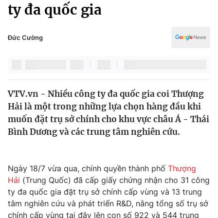
Chính trị
ty đa quốc gia
Truyền hình
Văn hóa - Giải trí
Xã hội
Y tế
Đức Cường
Đời sống
Pháp luật
Công nghệ
Giáo dục
Y tế
VTV.vn - Nhiều công ty đa quốc gia coi Thượng
Hải là một trong những lựa chọn hàng đầu khi
Thế giới
muốn đặt trụ sở chính cho khu vực châu Á - Thái
Bình Dương và các trung tâm nghiên cứu.
Tin tức
Kinh tế
Thế giới đó đây
Tài chính
Ngày 18/7 vừa qua, chính quyền thành phố
Thượng
Dữ liệu và đời sống
Câu chuyện quốc tế
Hải
(Trung Quốc) đã cấp giấy chứng nhận cho 31 công
Thị trường
ty đa quốc gia đặt trụ sở chính cấp vùng và 13 trung
Truyền hình
Góc doanh nghiệp
tâm nghiên cứu và phát triển R&D, nâng tổng số trụ sở
chính cấp vùng tại đây lên con số 922 và 544 trung