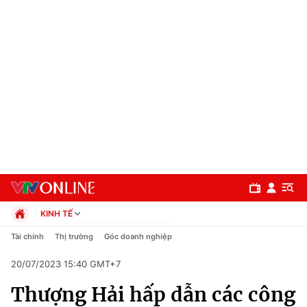
KINH TẾ
Chính trị
Tài chính
Thị trường
Góc doanh nghiệp
Xã hội
20/07/2023 15:40 GMT+7
Pháp luật
Chuyên mục
Kinh tế
Thượng Hải hấp dẫn các công
Thể thao