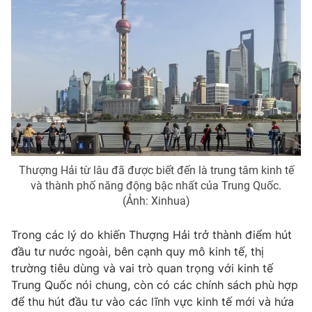
Photo
Infographic
Video
Shorts video
VTV Money
VTV Thể thao
VTV Sức khoẻ
Bất động sản
Thượng Hải từ lâu đã được biết đến là trung tâm kinh tế
Thị trường 24h
Tấm lòng Việt
và thành phố năng động bậc nhất của Trung Quốc.
(Ảnh: Xinhua)
VTV4
Vươn mình bằng AI
Trong các lý do khiến Thượng Hải trở thành điểm hút
đầu tư nước ngoài, bên cạnh quy mô kinh tế, thị
VTV9
VTV8
trường tiêu dùng và vai trò quan trọng với kinh tế
Trung Quốc nói chung, còn có các chính sách phù hợp
để thu hút đầu tư vào các lĩnh vực kinh tế mới và hứa
Liên hệ tòa soạn
English