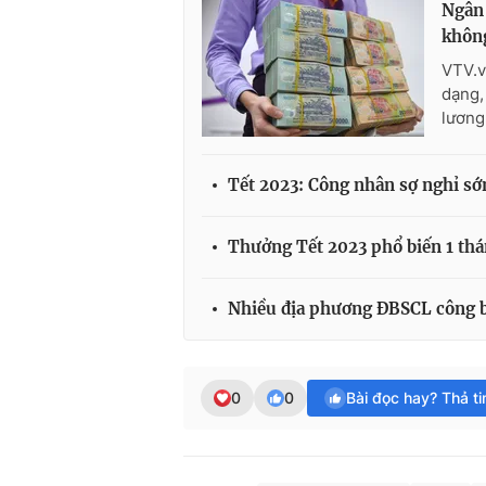
Ngân 
khôn
VTV.v
dạng,
lương
Tết 2023: Công nhân sợ nghỉ sớ
Thưởng Tết 2023 phổ biến 1 th
Nhiều địa phương ĐBSCL công bố
0
0
Bài đọc hay? Thả t