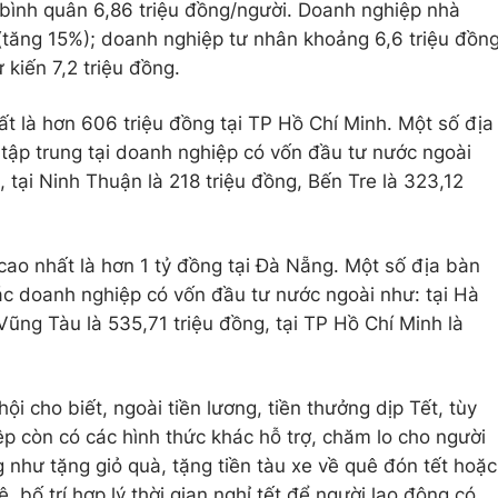
bình quân 6,86 triệu đồng/người. Doanh nghiệp nhà
(tăng 15%); doanh nghiệp tư nhân khoảng 6,6 triệu đồn
kiến 7,2 triệu đồng.
t là hơn 606 triệu đồng tại TP Hồ Chí Minh. Một số địa
tập trung tại doanh nghiệp có vốn đầu tư nước ngoài
, tại Ninh Thuận là 218 triệu đồng, Bến Tre là 323,12
cao nhất là hơn 1 tỷ đồng tại Đà Nẵng. Một số địa bàn
ác doanh nghiệp có vốn đầu tư nước ngoài như: tại Hà
 Vũng Tàu là 535,71 triệu đồng, tại TP Hồ Chí Minh là
i cho biết, ngoài tiền lương, tiền thưởng dịp Tết, tùy
p còn có các hình thức khác hỗ trợ, chăm lo cho người
 như tặng giỏ quà, tặng tiền tàu xe về quê đón tết hoặc
, bố trí hợp lý thời gian nghỉ tết để người lao động có