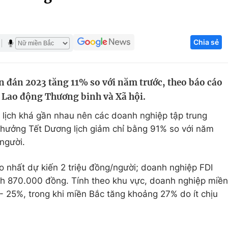
Góc ảnh
Chia sẻ
Giáo dục
Công nghệ
Tuyển sinh
Hitech Công ng
 đán 2023 tăng 11% so với năm trước, theo báo cáo
Học trực tuyến
Sản phẩm
 Lao động Thương binh và Xã hội.
g
Thị trường
 lịch khá gần nhau nên các doanh nghiệp tập trung
Tư vấn
hưởng Tết Dương lịch giảm chỉ bằng 91% so với năm
/người.
 nhất dự kiến 2 triệu đồng/người; doanh nghiệp FDI
nh 870.000 đồng. Tính theo khu vực, doanh nghiệp miền
- 25%, trong khi miền Bắc tăng khoảng 27% do ít chịu
.