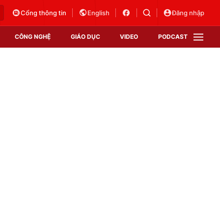
Cổng thông tin
English
Đăng nhập
CÔNG NGHỆ
GIÁO DỤC
VIDEO
PODCAST
VTV Money
VTV Thể thao
VTV Sức khoẻ
Bất động sản
Thị trường 24h
Tấm lòng Việt
Vươn mình bằng AI
VTV4
VTV8
VTV9
Lịch phát sóng
Giao lưu trực tuyến
Sự kiện