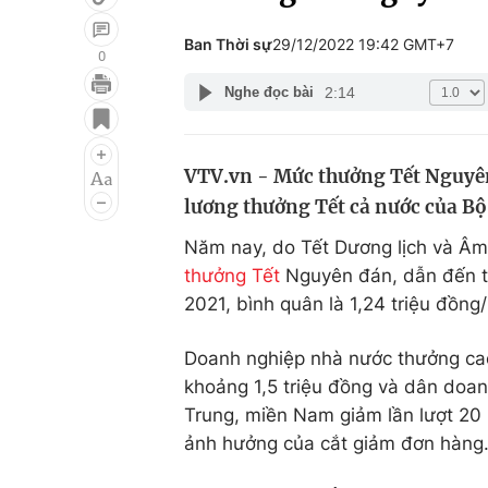
Ban Thời sự
29/12/2022 19:42 GMT+7
0
2:14
Nghe đọc bài
Giải trí
Đời sống
Điện ảnh
Du lịch
VTV.vn - Mức thưởng Tết Nguyên
Âm nhạc
Làm đẹp
lương thưởng Tết cả nước của Bộ
Sao
Chất lượng cuộc sốn
Năm nay, do Tết Dương lịch và Âm
thưởng Tết
Nguyên đán, dẫn đến t
2021, bình quân là 1,24 triệu đồng
Doanh nghiệp nhà nước thưởng cao
khoảng 1,5 triệu đồng và dân doa
Trung, miền Nam giảm lần lượt 20 
ảnh hưởng của cắt giảm đơn hàng