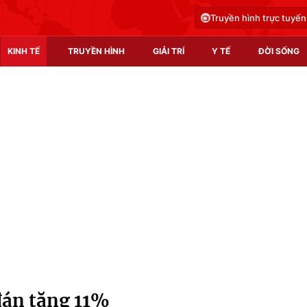
Truyền hình trực tuyến
KINH TẾ
TRUYỀN HÌNH
GIẢI TRÍ
Y TẾ
ĐỜI SỐNG
Pháp luật
Y tế
Truyền hình
Multimedia
Phim VTV
Video
Hậu trường
Shorts video
Nhân vật
Podcast
Khán giả
EMagazine
Giải sao mai
Photo
án tăng 11%
Infographic