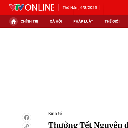
Thứ Năm, 6/8/2026
CHÍNH TRỊ
XÃ HỘI
PHÁP LUẬT
THẾ GIỚI
Chính trị
Xã hội
Thế giới
Kinh tế
Tin tức
Tài chính
Thế giới đó đây
Thị trường
Câu chuyện quốc tế
Góc doanh nghiệp
Dữ liệu và đời sống
Kinh tế
Thưởng Tết Nguyên đ