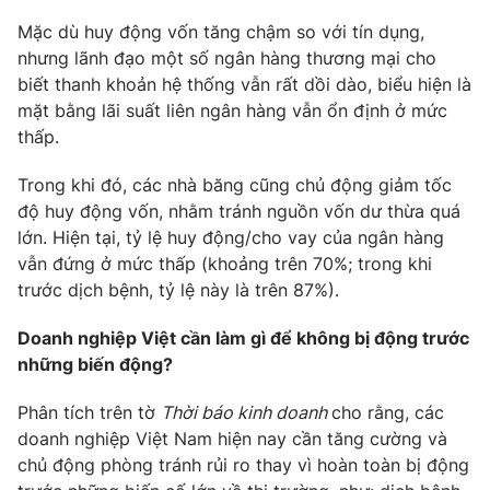
Mặc dù huy động vốn tăng chậm so với tín dụng,
Photo
Infographic
nhưng lãnh đạo một số ngân hàng thương mại cho
biết thanh khoản hệ thống vẫn rất dồi dào, biểu hiện là
Video
Shorts video
mặt bằng lãi suất liên ngân hàng vẫn ổn định ở mức
thấp.
VTV Money
VTV Thể thao
Trong khi đó, các nhà băng cũng chủ động giảm tốc
độ huy động vốn, nhằm tránh nguồn vốn dư thừa quá
VTV Sức khoẻ
Bất động sản
lớn. Hiện tại, tỷ lệ huy động/cho vay của ngân hàng
vẫn đứng ở mức thấp (khoảng trên 70%; trong khi
Thị trường 24h
Tấm lòng Việt
trước dịch bệnh, tỷ lệ này là trên 87%).
Doanh nghiệp Việt cần làm gì để không bị động trước
VTV4
Vươn mình bằng AI
những biến động?
Phân tích trên tờ
Thời báo kinh doanh
cho rằng, các
VTV9
VTV8
doanh nghiệp Việt Nam hiện nay cần tăng cường và
chủ động phòng tránh rủi ro thay vì hoàn toàn bị động
Liên hệ tòa soạn
English