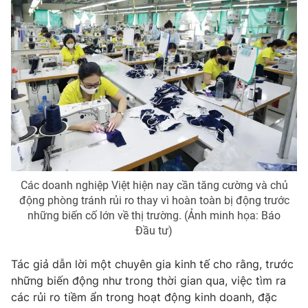
Email:
toasoan@vtv.vn
Liên hệ quảng cáo:
024-7300.7108
Các doanh nghiệp Việt hiện nay cần tăng cường và chủ
động phòng tránh rủi ro thay vì hoàn toàn bị động trước
® Cấm sao chép dưới mọi hình thức nếu không có sự chấp
những biến cố lớn về thị trường. (Ảnh minh họa: Báo
thuận bằng văn bản. Ghi rõ nguồn VTV.vn khi phát hành lại
Đầu tư)
thông tin từ website này.
Tác giả dẫn lời một chuyên gia kinh tế cho rằng, trước
những biến động như trong thời gian qua, việc tìm ra
các rủi ro tiềm ẩn trong hoạt động kinh doanh, đặc