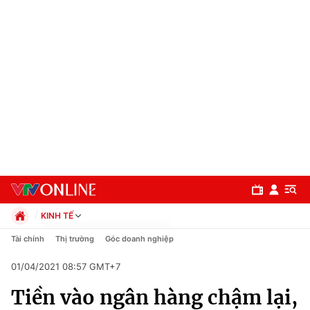
KINH TẾ
Chính trị
Tài chính
Thị trường
Góc doanh nghiệp
Xã hội
01/04/2021 08:57 GMT+7
Pháp luật
Chuyên mục
Kinh tế
Tiền vào ngân hàng chậm lại,
Thể thao