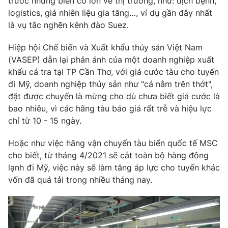
trước những biến cố lớn về thị trường, như: dịch bệnh,
logistics, giá nhiên liệu gia tăng…, ví dụ gần đây nhất
là vụ tắc nghẽn kênh đào Suez.
Hiệp hội Chế biến và Xuất khẩu thủy sản Việt Nam
THỜI BÁO VTV
(VASEP) dẫn lại phản ánh của một doanh nghiệp xuất
khẩu cá tra tại TP Cần Thơ, với giá cước tàu cho tuyến
Theo dõi báo trên
đi Mỹ, doanh nghiệp thủy sản như "cá nằm trên thớt",
đặt được chuyến là mừng cho dù chưa biết giá cước là
bao nhiêu, vì các hãng tàu báo giá rất trễ và hiệu lực
Cơ quan chủ quản:
Đài Truyền hình Việt Nam
chỉ từ 10 - 15 ngày.
Cơ quan báo chí:
Thời báo VTV
Giấy phép hoạt động báo in và báo điện tử số 483/GP-BTTTT
Hoặc như việc hãng vận chuyển tàu biển quốc tế MSC
cấp ngày 29/12/2023
cho biết, từ tháng 4/2021 sẽ cắt toàn bộ hàng đông
Tổng Biên tập:
Vũ Thanh Thủy
lạnh đi Mỹ, việc này sẽ làm tăng áp lực cho tuyến khác
Phó Tổng Biên tập:
Nguyễn Thị Mỹ Hạnh, Phạm Quốc Thắng,
vốn đã quá tải trong nhiều tháng nay.
Nguyễn Trọng Ninh
Tổng đài VTV:
024.38 355 931 - 024.38 355 932
Ðiện thoại Thời báo VTV:
024.66 897 897