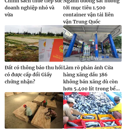
Chính sách thuế tiếp sức
Ngành đường sắt hướng
doanh nghiệp nhỏ và
tới mục tiêu 1.500
vừa
container vận tải liên
vận Trung Quốc
Đất có thông báo thu hồi
Làm rõ phản ánh Cửa
có được cấp đổi Giấy
hàng xăng dầu 386
chứng nhận?
không bán xăng dù còn
hơn 5.400 lít trong bể...