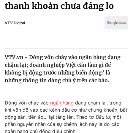
Chính trị
thanh khoản chưa đáng lo
Truyền hình
Văn hóa - Giải trí
Xã hội
Y tế
VTV Digital
Đời sống
Pháp luật
Công nghệ
Giáo dục
Y tế
VTV.vn - Dòng vốn chảy vào ngân hàng đang
chậm lại; doanh nghiệp Việt cần làm gì để
Thế giới
không bị động trước những biến động? là
những thông tin đáng chú ý trên các báo.
Tin tức
Kinh tế
Thế giới đó đây
Tài chính
Dòng vốn chảy vào
ngân hàng
đang chậm lại, trong
Dữ liệu và đời sống
Câu chuyện quốc tế
khi vốn đổ vào các kênh đầu cơ như chứng khoán, bất
Thị trường
động sản, tiền ảo… lại tăng lên. Theo tờ
Đầu tư
, một
Truyền hình
Góc doanh nghiệp
phần nguyên nhân của sự chênh lệch này là do các
ngân hàng chủ động điều chỉnh.