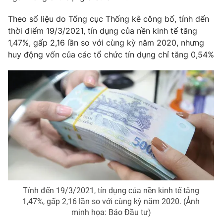
Phim VTV
Giải trí
Theo số liệu do Tổng cục Thống kê công bố, tính đến
Hậu trường
thời điểm 19/3/2021, tín dụng của nền kinh tế tăng
Điện ảnh
Đời sống
Nhân vật
1,47%, gấp 2,16 lần so với cùng kỳ năm 2020, nhưng
Âm nhạc
huy động vốn của các tổ chức tín dụng chỉ tăng 0,54%
Du lịch
Khán giả
Giáo dục
Sao
Làm đẹp
Giải sao mai
Tuyển sinh
Công nghệ
Chất lượng cuộc sống
Học trực tuyến
Hitech Công nghệ tương lai
Giao lưu trực tuyến
Sản phẩm
Lịch phát sóng
Thị trường
Tư vấn
Tính đến 19/3/2021, tín dụng của nền kinh tế tăng
Chuyên mục khác
1,47%, gấp 2,16 lần so với cùng kỳ năm 2020. (Ảnh
Emagazine
Podcast
minh họa: Báo Đầu tư)