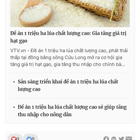
Ðiện thoại Thời báo VTV:
024.66 897 897
Email:
toasoan@vtv.vn
Liên hệ quảng cáo:
024-7300.7108
Đề án 1 triệu ha lúa chất lượng cao: Gia tăng giá trị
hạt gạo
VTV.vn - Đề án 1 triệu ha lúa chất lượng cao, phát thải
thấp tại đồng bằng sông Cửu Long mở ra cơ hội gia
tăng giá trị hạt gạo, gia tăng thu nhập cho chính bà...
Sẵn sàng triển khai đề án 1 triệu ha lúa chất
lượng cao
Đề án 1 triệu ha lúa chất lượng cao sẽ giúp tăng
® Cấm sao chép dưới mọi hình thức nếu không có sự chấp
thu nhập cho nông dân
thuận bằng văn bản. Ghi rõ nguồn VTV.vn khi phát hành lại
thông tin từ website này.
0
0