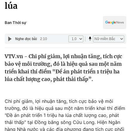
Chính trị
lúa
Truyền hình
Văn hóa - Giải trí
Xã hội
Y tế
Ban Thời sự
Đời sống
Pháp luật
Công nghệ
Nghe đọc bài
2:10
Giáo dục
Y tế
VTV.vn - Chi phí giảm, lợi nhuận tăng, tích cực
bảo vệ môi trường, đó là hiệu quả sau một năm
Thế giới
triển khai thí điểm "Đề án phát triển 1 triệu ha
lúa chất lượng cao, phát thải thấp”.
Tin tức
Kinh tế
Thế giới đó đây
Tài chính
Chi phí giảm, lợi nhuận tăng, tích cực bảo vệ môi
Dữ liệu và đời sống
Câu chuyện quốc tế
trường, đó là hiệu quả sau một năm triển khai thí điểm
Thị trường
"Đề án phát triển 1 triệu ha lúa chất lượng cao, phát
Truyền hình
Góc doanh nghiệp
thải thấp” tại Đồng bằng sông Cửu Long. Hiện Ngân
hàng Nhà nước và các địa phương đang tích cực phối