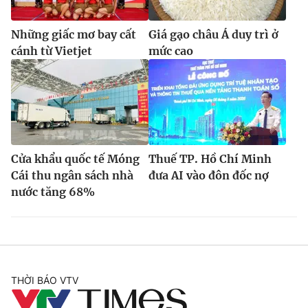
Những giấc mơ bay cất
Giá gạo châu Á duy trì ở
cánh từ Vietjet
mức cao
Cửa khẩu quốc tế Móng
Thuế TP. Hồ Chí Minh
Cái thu ngân sách nhà
đưa AI vào đôn đốc nợ
nước tăng 68%
THỜI BÁO VTV