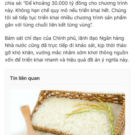
chia sẻ: “Để khoảng 30.000 tỷ đồng cho chương trình
này. Không hạn chế quy mô nếu triển khai hết. Chúng
tôi sẽ tiếp tục triển khai nhiều chương trình sản phẩm
gắn với từng chuỗi liên kết từng vùng”.
THỜI BÁO VTV
Bám sát chỉ đạo của Chính phủ, lãnh đạo Ngân hàng
Nhà nước cũng đã trực tiếp đi khảo sát, kịp thời tháo
gỡ khó khăn, vướng mắc nhằm sớm khơi thông nguồn
Theo dõi báo trên
vốn để triển khai nhanh và hiệu quả đề án ý nghĩa này.
Cơ quan chủ quản:
Đài Truyền hình Việt Nam
Tin liên quan
Cơ quan báo chí:
Thời báo VTV
Giấy phép hoạt động báo in và báo điện tử số 483/GP-BTTTT
cấp ngày 29/12/2023
Tổng Biên tập:
Vũ Thanh Thủy
Phó Tổng Biên tập:
Nguyễn Thị Mỹ Hạnh, Phạm Quốc Thắng,
Nguyễn Trọng Ninh
Tổng đài VTV:
024.38 355 931 - 024.38 355 932