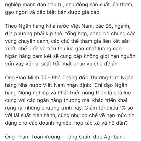
nghiệp mạnh dạn đầu tư, chủ động sản xuất lúa thơm,
Photo
Infographic
gạo ngon và đặc biệt bán được giá cao.
Theo Ngân hàng Nhà nước Việt Nam, các Bộ, ngành,
Video
Shorts video
địa phương phải kịp thời tổng hợp, công bố chung các
vùng chuyên canh, các chủ thể tham gia liên kết sản
VTV Money
VTV Thể thao
xuất, chế biến và tiêu thụ lúa gạo chất lượng cao.
Ngân hàng cam kết sẽ cung cấp không giới hạn nguồn
vốn vay với lãi suất tốt nhất phục vụ cho đề án.
VTV Sức khoẻ
Bất động sản
Ông Đào Minh Tú - Phó Thống đốc Thường trực Ngân
Thị trường 24h
Tấm lòng Việt
hàng Nhà nước Việt Nam nhận định: “Chỉ đạo Ngân
hàng Nông nghiệp và Phát triển nông thôn là chủ lực
cùng với các ngân hàng thương mại khác triển khai
VTV4
Vươn mình bằng AI
rộng rãi những chương trình này. Giảm tối thiểu 1% so
với lãi suất hiện hành, cũng như cơ chế về hạn mức tín
VTV9
VTV8
dụng cho các doanh nghiệp, hợp tác xã và hộ dân”.
Ông Phạm Toàn Vượng - Tổng Giám đốc Agribank
Liên hệ tòa soạn
English