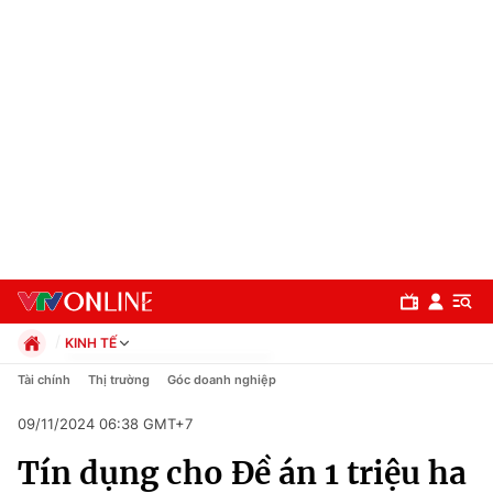
KINH TẾ
Chính trị
Tài chính
Thị trường
Góc doanh nghiệp
Xã hội
09/11/2024 06:38 GMT+7
Pháp luật
Chuyên mục
Kinh tế
Tín dụng cho Đề án 1 triệu ha
Thể thao