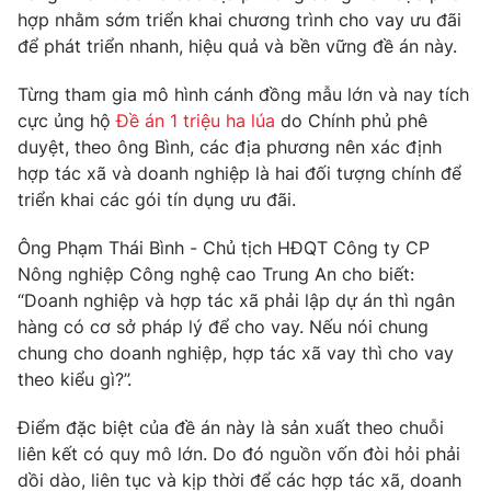
Phim VTV
hợp nhằm sớm triển khai chương trình cho vay ưu đãi
Giải trí
để phát triển nhanh, hiệu quả và bền vững đề án này.
Hậu trường
Điện ảnh
Đời sống
Nhân vật
Từng tham gia mô hình cánh đồng mẫu lớn và nay tích
Âm nhạc
cực ủng hộ
Đề án 1 triệu ha lúa
do Chính phủ phê
Du lịch
Khán giả
duyệt, theo ông Bình, các địa phương nên xác định
Giáo dục
Sao
hợp tác xã và doanh nghiệp là hai đối tượng chính để
Làm đẹp
Giải sao mai
Tuyển sinh
triển khai các gói tín dụng ưu đãi.
Công nghệ
Chất lượng cuộc sống
Học trực tuyến
Ông Phạm Thái Bình - Chủ tịch HĐQT Công ty CP
Hitech Công nghệ tương lai
Nông nghiệp Công nghệ cao Trung An cho biết:
Giao lưu trực tuyến
“Doanh nghiệp và hợp tác xã phải lập dự án thì ngân
Sản phẩm
hàng có cơ sở pháp lý để cho vay. Nếu nói chung
Lịch phát sóng
Thị trường
chung cho doanh nghiệp, hợp tác xã vay thì cho vay
theo kiểu gì?”.
Tư vấn
Chuyên mục khác
Điểm đặc biệt của đề án này là sản xuất theo chuỗi
liên kết có quy mô lớn. Do đó nguồn vốn đòi hỏi phải
Emagazine
Podcast
dồi dào, liên tục và kịp thời để các hợp tác xã, doanh