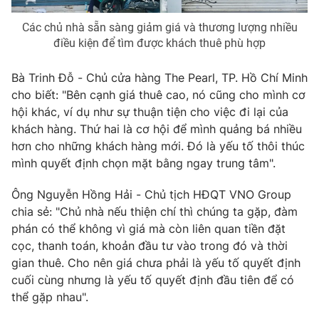
Các chủ nhà sẵn sàng giảm giá và thương lượng nhiều
điều kiện để tìm được khách thuê phù hợp
THỜI BÁO VTV
Bà Trinh Đỗ - Chủ cửa hàng The Pearl, TP. Hồ Chí Minh
cho biết: "Bên cạnh giá thuê cao, nó cũng cho mình cơ
hội khác, ví dụ như sự thuận tiện cho việc đi lại của
khách hàng. Thứ hai là cơ hội để mình quảng bá nhiều
Theo dõi báo trên
hơn cho những khách hàng mới. Đó là yếu tố thôi thúc
mình quyết định chọn mặt bằng ngay trung tâm".
Cơ quan chủ quản:
Đài Truyền hình Việt Nam
Ông Nguyễn Hồng Hải - Chủ tịch HĐQT VNO Group
Cơ quan báo chí:
Thời báo VTV
chia sẻ: "Chủ nhà nếu thiện chí thì chúng ta gặp, đàm
Giấy phép hoạt động báo in và báo điện tử số 483/GP-BTTTT
phán có thể không vì giá mà còn liên quan tiền đặt
cấp ngày 29/12/2023
cọc, thanh toán, khoản đầu tư vào trong đó và thời
Tổng Biên tập:
Vũ Thanh Thủy
gian thuê. Cho nên giá chưa phải là yếu tố quyết định
Phó Tổng Biên tập:
Nguyễn Thị Mỹ Hạnh, Phạm Quốc Thắng,
cuối cùng nhưng là yếu tố quyết định đầu tiên để có
Nguyễn Trọng Ninh
thể gặp nhau".
Tổng đài VTV:
024.38 355 931 - 024.38 355 932