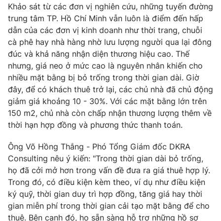
Ðiện thoại Thời báo VTV:
024.66 897 897
Khảo sát từ các đơn vị nghiên cứu, những tuyến đường
trung tâm TP. Hồ Chí Minh vẫn luôn là điểm đến hấp
Email:
toasoan@vtv.vn
dẫn của các đơn vị kinh doanh như thời trang, chuỗi
Liên hệ quảng cáo:
024-7300.7108
cà phê hay nhà hàng nhờ lưu lượng người qua lại đông
đúc và khả năng nhận diện thương hiệu cao. Thế
nhưng, giá neo ở mức cao là nguyên nhân khiến cho
nhiều mặt bằng bị bỏ trống trong thời gian dài. Giờ
đây, để có khách thuê trở lại, các chủ nhà đã chủ động
giảm giá khoảng 10 - 30%. Với các mặt bằng lớn trên
150 m2, chủ nhà còn chấp nhận thương lượng thêm về
thời hạn hợp đồng và phương thức thanh toán.
Ông Võ Hồng Thắng - Phó Tổng Giám đốc DKRA
Consulting nêu ý kiến: "Trong thời gian dài bỏ trống,
họ đã cởi mở hơn trong vấn đề đưa ra giá thuê hợp lý.
® Cấm sao chép dưới mọi hình thức nếu không có sự chấp
Trong đó, có điều kiện kèm theo, ví dụ như điều kiện
thuận bằng văn bản. Ghi rõ nguồn VTV.vn khi phát hành lại
thông tin từ website này.
ký quỹ, thời gian duy trì hợp đồng, tăng giá hay thời
gian miễn phí trong thời gian cải tạo mặt bằng để cho
thuê. Bên cạnh đó, họ sẵn sàng hỗ trợ những hồ sơ