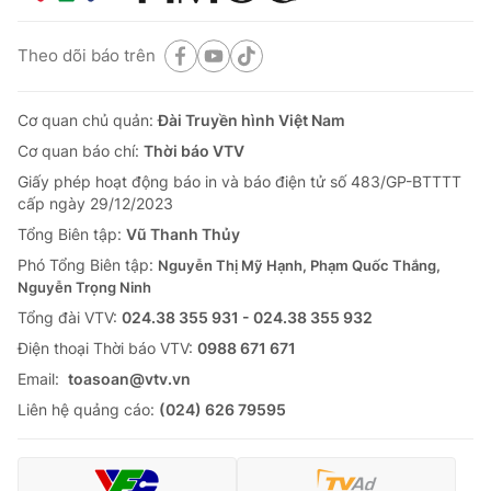
Theo dõi báo trên
Cơ quan chủ quản:
Đài Truyền hình Việt Nam
Cơ quan báo chí:
Thời báo VTV
Giấy phép hoạt động báo in và báo điện tử số 483/GP-BTTTT
cấp ngày 29/12/2023
Tổng Biên tập:
Vũ Thanh Thủy
Phó Tổng Biên tập:
Nguyễn Thị Mỹ Hạnh, Phạm Quốc Thắng,
Nguyễn Trọng Ninh
Tổng đài VTV:
024.38 355 931 - 024.38 355 932
Ðiện thoại Thời báo VTV:
0988 671 671
Email:
toasoan@vtv.vn
Liên hệ quảng cáo:
(024) 626 79595