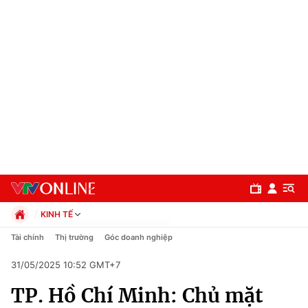
KINH TẾ
Chính trị
Tài chính
Thị trường
Góc doanh nghiệp
Xã hội
31/05/2025 10:52 GMT+7
Pháp luật
Chuyên mục
Kinh tế
TP. Hồ Chí Minh: Chủ mặt
Thể thao