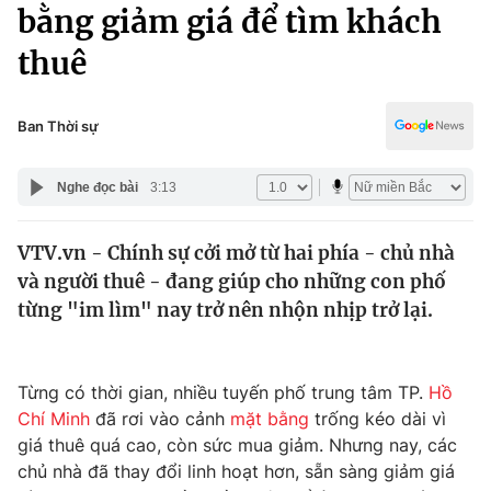
Chính trị
bằng giảm giá để tìm khách
Truyền hình
thuê
Văn hóa - Giải trí
Xã hội
Y tế
Đời sống
Ban Thời sự
Pháp luật
Công nghệ
Giáo dục
Nghe đọc bài
3:13
Y tế
VTV.vn - Chính sự cởi mở từ hai phía - chủ nhà
Thế giới
và người thuê - đang giúp cho những con phố
Tin tức
từng "im lìm" nay trở nên nhộn nhịp trở lại.
Kinh tế
Thế giới đó đây
Tài chính
Dữ liệu và đời sống
Từng có thời gian, nhiều tuyến phố trung tâm TP.
Hồ
Câu chuyện quốc tế
Thị trường
Chí Minh
đã rơi vào cảnh
mặt bằng
trống kéo dài vì
giá thuê quá cao, còn sức mua giảm. Nhưng nay, các
Truyền hình
Góc doanh nghiệp
chủ nhà đã thay đổi linh hoạt hơn, sẵn sàng giảm giá