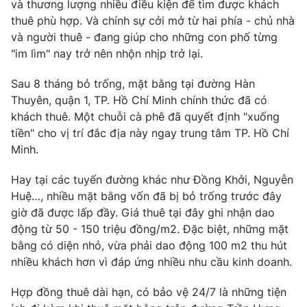
Phim VTV
và thương lượng nhiều điều kiện để tìm được khách
Giải trí
thuê phù hợp. Và chính sự cởi mở từ hai phía - chủ nhà
Hậu trường
và người thuê - đang giúp cho những con phố từng
Điện ảnh
"im lìm" nay trở nên nhộn nhịp trở lại.
Đời sống
Nhân vật
Âm nhạc
Du lịch
Sau 8 tháng bỏ trống, mặt bằng tại đường Hàn
Khán giả
Giáo dục
Sao
Thuyên, quận 1, TP. Hồ Chí Minh chính thức đã có
Làm đẹp
Giải sao mai
khách thuê. Một chuỗi cà phê đã quyết định "xuống
Tuyển sinh
tiền" cho vị trí đắc địa này ngay trung tâm TP. Hồ Chí
Công nghệ
Chất lượng cuộc sống
Minh.
Học trực tuyến
Hitech Công nghệ tương lai
Giao lưu trực tuyến
Hay tại các tuyến đường khác như Đồng Khởi, Nguyễn
Sản phẩm
Huệ…, nhiều mặt bằng vốn đã bị bỏ trống trước đây
giờ đã được lấp đầy. Giá thuê tại đây ghi nhận dao
Lịch phát sóng
Thị trường
động từ 50 - 150 triệu đồng/m2. Đặc biệt, những mặt
Tư vấn
bằng có diện nhỏ, vừa phải dao động 100 m2 thu hút
nhiều khách hơn vì đáp ứng nhiều nhu cầu kinh doanh.
Chuyên mục khác
Emagazine
Podcast
Hợp đồng thuê dài hạn, có bảo vệ 24/7 là những tiện