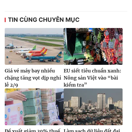
TIN CÙNG CHUYÊN MỤC
Giá vé máy bay nhiều
EU siết tiêu chuẩn xanh:
chặng tăng vọt dịp nghỉ
Nông sản Việt vào “bài
lễ 2/9
kiểm tra”
Đề xuất giảm 30% thuế
Làm sạch dữ liệu đất đai