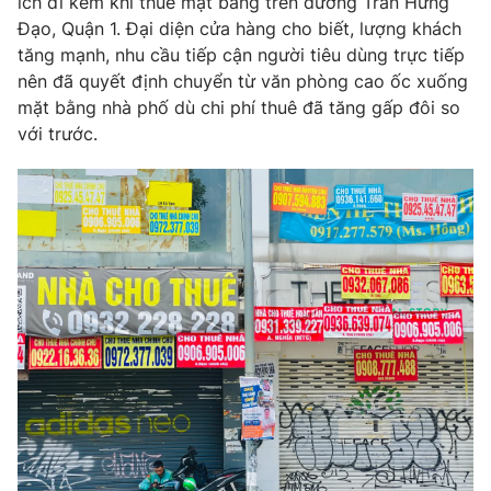
ích đi kèm khi thuê mặt bằng trên đường Trần Hưng
Đạo, Quận 1. Đại diện cửa hàng cho biết, lượng khách
Photo
Infographic
tăng mạnh, nhu cầu tiếp cận người tiêu dùng trực tiếp
nên đã quyết định chuyển từ văn phòng cao ốc xuống
Video
Shorts video
mặt bằng nhà phố dù chi phí thuê đã tăng gấp đôi so
với trước.
VTV Money
VTV Thể thao
VTV Sức khoẻ
Bất động sản
Thị trường 24h
Tấm lòng Việt
VTV4
Vươn mình bằng AI
VTV9
VTV8
Liên hệ tòa soạn
English