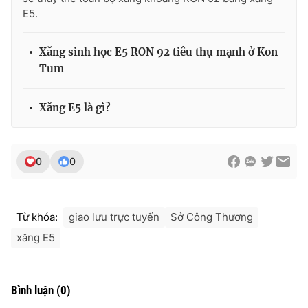
E5.
Xăng sinh học E5 RON 92 tiêu thụ mạnh ở Kon
THỜI BÁO VTV
Tum
Xăng E5 là gì?
Theo dõi báo trên
0
0
Cơ quan chủ quản:
Đài Truyền hình Việt Nam
Cơ quan báo chí:
Thời báo VTV
Giấy phép hoạt động báo in và báo điện tử số 483/GP-BTTTT
Từ khóa:
giao lưu trực tuyến
Sở Công Thương
cấp ngày 29/12/2023
xăng E5
Tổng Biên tập:
Vũ Thanh Thủy
Phó Tổng Biên tập:
Nguyễn Thị Mỹ Hạnh, Phạm Quốc Thắng,
Nguyễn Trọng Ninh
Bình luận
(
0
)
Tổng đài VTV:
024.38 355 931 - 024.38 355 932