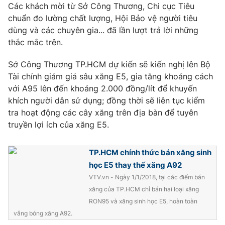
Phim VTV
Các khách mời từ Sở Công Thương, Chi cục Tiêu
Giải trí
chuẩn đo lường chất lượng, Hội Bảo vệ người tiêu
Hậu trường
dùng và các chuyên gia... đã lần lượt trả lời những
Điện ảnh
Đời sống
thắc mắc trên.
Nhân vật
Âm nhạc
Du lịch
Khán giả
Sở Công Thương TP.HCM dự kiến sẽ kiến nghị lên Bộ
Giáo dục
Sao
Tài chính giảm giá sâu xăng E5, gia tăng khoảng cách
Làm đẹp
Giải sao mai
với A95 lên đến khoảng 2.000 đồng/lít để khuyến
Tuyển sinh
Công nghệ
khích người dân sử dụng; đồng thời sẽ liên tục kiểm
Chất lượng cuộc sống
Học trực tuyến
tra hoạt động các cây xăng trên địa bàn để tuyên
Hitech Công nghệ tương lai
truyền lợi ích của xăng E5.
Giao lưu trực tuyến
Sản phẩm
TP.HCM chính thức bán xăng sinh
Lịch phát sóng
Thị trường
học E5 thay thế xăng A92
VTV.vn - Ngày 1/1/2018, tại các điểm bán
Tư vấn
xăng của TP.HCM chỉ bán hai loại xăng
Chuyên mục khác
RON95 và xăng sinh học E5, hoàn toàn
Emagazine
Podcast
vắng bóng xăng A92.