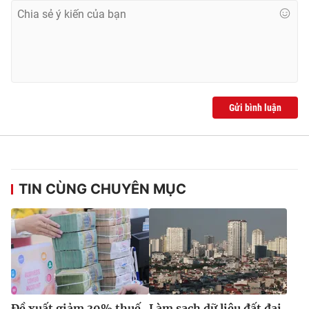
Ðiện thoại Thời báo VTV:
024.66 897 897
Email:
toasoan@vtv.vn
Liên hệ quảng cáo:
024-7300.7108
Gửi bình luận
TIN CÙNG CHUYÊN MỤC
® Cấm sao chép dưới mọi hình thức nếu không có sự chấp
thuận bằng văn bản. Ghi rõ nguồn VTV.vn khi phát hành lại
thông tin từ website này.
Đề xuất giảm 30% thuế
Làm sạch dữ liệu đất đai