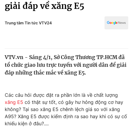
Chính trị
giải đáp về xăng E5
Truyền hình
Văn hóa - Giải trí
Xã hội
Y tế
Trung tâm Tin tức VTV24
Đời sống
Pháp luật
Công nghệ
Giáo dục
Y tế
VTV.vn - Sáng 4/1, Sở Công Thương TP.HCM đã
tổ chức giao lưu trực tuyến với người dân để giải
Thế giới
đáp những thắc mắc về xăng E5.
Tin tức
Kinh tế
Thế giới đó đây
Các câu hỏi được đặt ra phần lớn là về chất lượng
Tài chính
xăng E5
có thật sự tốt, có gây hư hỏng động cơ hay
Dữ liệu và đời sống
Câu chuyện quốc tế
không? Tại sao xăng E5 chênh lệch giá so với xăng
Thị trường
A95? Xăng E5 được kiểm định ra sao hay khi có sự cố
Truyền hình
khiếu kiện ở đâu?....
Góc doanh nghiệp