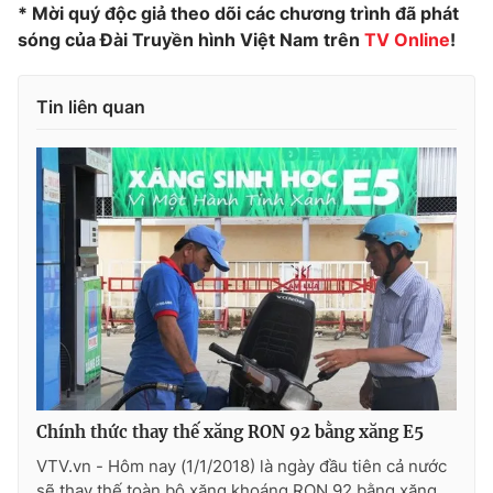
* Mời quý độc giả theo dõi các chương trình đã phát
Photo
Infographic
sóng của Đài Truyền hình Việt Nam trên
TV
Online
!
Video
Shorts video
Tin liên quan
VTV Money
VTV Thể thao
VTV Sức khoẻ
Bất động sản
Thị trường 24h
Tấm lòng Việt
VTV4
Vươn mình bằng AI
VTV9
VTV8
Chính thức thay thế xăng RON 92 bằng xăng E5
VTV.vn - Hôm nay (1/1/2018) là ngày đầu tiên cả nước
Liên hệ tòa soạn
English
sẽ thay thế toàn bộ xăng khoáng RON 92 bằng xăng