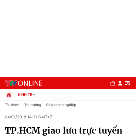
KINH TẾ
Chính trị
Tài chính
Thị trường
Góc doanh nghiệp
Xã hội
04/01/2018 14:31 GMT+7
Pháp luật
Chuyên mục
Kinh tế
TP.HCM giao lưu trực tuyến
Thể thao