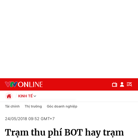
KINH TẾ
Chính trị
Tài chính
Thị trường
Góc doanh nghiệp
Xã hội
24/05/2018 09:52 GMT+7
Pháp luật
Chuyên mục
Kinh tế
Trạm thu phí BOT hay trạm
Thể thao