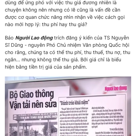
Phim VTV
dùng để ứng phó với việc thu giá đương nhiên là
Giải trí
chuyện không nên nhưng có lẽ cũng là vấn đề cần
Hậu trường
được cơ quan chức năng nhìn nhận về việc cách gọi
Điện ảnh
Đời sống
nào mới hợp lý: thu phí hay thu giá?
Nhân vật
Âm nhạc
Du lịch
Báo
Người Lao động
trích đăng ý kiến của TS Nguyễn
Khán giả
Giáo dục
Sao
Sĩ Dũng - nguyên Phó Chủ nhiệm Văn phòng Quốc hội
Làm đẹp
Giải sao mai
cho rằng, chúng ta có thể thu phí, thu thuế, thu nợ, thu
Tuyển sinh
Công nghệ
ngân… nhưng không thể thu giá. Bởi giá chỉ là biểu
Chất lượng cuộc sống
Học trực tuyến
hiện bằng tiền trị giá của sản phẩm.
Hitech Công nghệ tương lai
Giao lưu trực tuyến
Sản phẩm
Lịch phát sóng
Thị trường
Tư vấn
Chuyên mục khác
Emagazine
Podcast