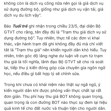
Ðiện thoại Thời báo VTV:
024.66 897 897
không còn là dịch vụ công nữa nên gọi là giá dịch vụ
sử dụng đường bộ, giống như giá dịch vụ vận tải, giá
Email:
toasoan@vtv.vn
dịch vụ du lịch vậy".
Liên hệ quảng cáo:
024-7300.7108
Báo
Tuổi trẻ
ghi nhận trong chiều 23/5, đại diện Bộ
GTVT cho rằng, tên đầy đủ là "Trạm thu giá dịch vụ sử
dụng đường bộ". Tuy nhiên, thực tế các đơn vị khai
thác, vận hành trạm đã ghi không đầy đủ mà chỉ viết
tắt là "Trạm thu giá" nên khiến người dân khó hiểu. Tuy
nhiên, trên góc độ lắng nghe dư luận về cụm từ trạm
thu giá là tối nghĩa, lãnh đạo Bộ GTVT sẽ cho rà soát
lại, tiếp thu ý kiến đóng góp của chuyên gia ngôn ngữ
học, nếu điều gì bất hợp lý sẽ chỉnh sửa.
Trong khi chưa có khái niệm nào thật sự ngã ngũ, ý
® Cấm sao chép dưới mọi hình thức nếu không có sự chấp
kiến người dân khi được phỏng vấn thực chất lại rất
thuận bằng văn bản. Ghi rõ nguồn VTV.vn khi phát hành lại
đơn giản. Thu phí hay thu giá BOT không quan trọng,
thông tin từ website này.
quan trọng là con đường BOT nào thực sự đem lại hiệu
quả kinh tế cho đất nước và thuận tiện cho người dân.