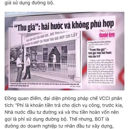
giá sử dụng đường bộ.
THỜI BÁO VTV
Theo dõi báo trên
Cơ quan chủ quản:
Đài Truyền hình Việt Nam
Cơ quan báo chí:
Thời báo VTV
Giấy phép hoạt động báo in và báo điện tử số 483/GP-BTTTT
cấp ngày 29/12/2023
Đồng quan điểm, đại diện phòng pháp chế VCCI phân
Tổng Biên tập:
Vũ Thanh Thủy
tích: "Phí là khoản tiền trả cho dịch vụ công, trước kia,
Phó Tổng Biên tập:
Nguyễn Thị Mỹ Hạnh, Phạm Quốc Thắng,
Nhà nước đầu tư đường xá và thu tiền hoàn vốn nên
Nguyễn Trọng Ninh
gọi là phí sử dụng đường bộ. Thế nhưng, BOT là
Tổng đài VTV:
024.38 355 931 - 024.38 355 932
đường do doanh nghiệp tư nhân đầu tư xây dựng,