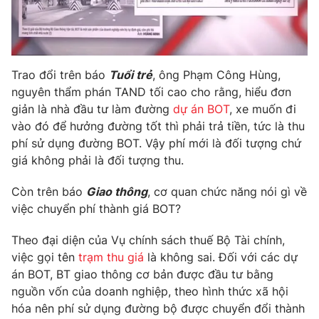
Photo
Infographic
Video
Shorts video
Trao đổi trên báo
Tuổi trẻ
, ông Phạm Công Hùng,
nguyên thẩm phán TAND tối cao cho rằng, hiểu đơn
VTV Money
VTV Thể thao
giản là nhà đầu tư làm đường
dự án BOT
, xe muốn đi
vào đó để hưởng đường tốt thì phải trả tiền, tức là thu
phí sử dụng đường BOT. Vậy phí mới là đối tượng chứ
VTV Sức khoẻ
Bất động sản
giá không phải là đối tượng thu.
Thị trường 24h
Tấm lòng Việt
Còn trên báo
Giao thông
, cơ quan chức năng nói gì về
việc chuyển phí thành giá BOT?
VTV4
Vươn mình bằng AI
Theo đại diện của Vụ chính sách thuế Bộ Tài chính,
việc gọi tên
trạm thu giá
là không sai. Đối với các dự
VTV9
VTV8
án BOT, BT giao thông cơ bản được đầu tư bằng
nguồn vốn của doanh nghiệp, theo hình thức xã hội
hóa nên phí sử dụng đường bộ được chuyển đổi thành
Liên hệ tòa soạn
English