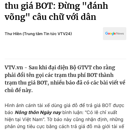
Chính trị
thu giá BOT: Đừng "đánh
Truyền hình
võng" câu chữ với dân
Văn hóa - Giải trí
Xã hội
Y tế
Đời sống
Thư Hiền (Trung tâm Tin tức VTV24)
Pháp luật
Công nghệ
Giáo dục
Y tế
VTV.vn - Sau khi đại diện Bộ GTVT cho rằng
Thế giới
phải đổi tên gọi các trạm thu phí BOT thành
Tin tức
trạm thu giá BOT, nhiều báo đã có các bài viết về
Kinh tế
chủ đề này.
Thế giới đó đây
Tài chính
Dữ liệu và đời sống
Câu chuyện quốc tế
Hình ảnh cánh tài xế dùng giá đỗ để trả giá BOT được
Thị trường
báo
Nông thôn Ngày nay
bình luận: "Có lẽ chỉ xuất
hiện tại Việt Nam". Tờ báo này cũng nhận định, những
Truyền hình
Góc doanh nghiệp
phản ứng tiêu cực bằng cách trả giá đỗ mà giới tài xế