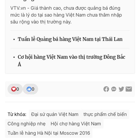
VTV.vn - Giá thành cao, chưa được quảng bá đúng
mức là lý do tại sao hàng Việt Nam chưa thâm nhập
sâu rộng vào thị trường này.
THỜI BÁO VTV
Tuần lễ Quảng bá hàng Việt Nam tại Thái Lan
Cơ hội hàng Việt Nam vào thị trường Đông Bắc
Theo dõi báo trên
Á
Cơ quan chủ quản:
Đài Truyền hình Việt Nam
Cơ quan báo chí:
Thời báo VTV
0
0
Giấy phép hoạt động báo in và báo điện tử số 483/GP-BTTTT
cấp ngày 29/12/2023
Tổng Biên tập:
Vũ Thanh Thủy
Từ khóa:
Đại sứ quán Việt Nam
thực phẩm chế biến
Phó Tổng Biên tập:
Nguyễn Thị Mỹ Hạnh, Phạm Quốc Thắng,
Công nghiệp nhẹ
Hội chợ hàng Việt Nam
Nguyễn Trọng Ninh
Tuần lễ hàng Hà Nội tại Moscow 2016
Tổng đài VTV:
024.38 355 931 - 024.38 355 932