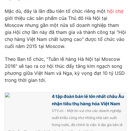
Phim VTV
Giải trí
Mặc dù, đây là lần đầu tiên tổ chức riêng một
hội chợ
Hậu trường
giới thiệu các sản phẩm của Thủ đô Hà Nội tại
Điện ảnh
Đời sống
Nhân vật
Moscow nhưng gần một nửa số doanh nghiệp tham
Âm nhạc
gia Hội chợ lần này đã tham gia và thành công tại "Hội
Du lịch
Khán giả
chợ hàng Việt Nam chất lượng cao" được tổ chức vào
Giáo dục
Sao
cuối năm 2015 tại Moscow.
Làm đẹp
Giải sao mai
Tuyển sinh
Công nghệ
Chất lượng cuộc sống
Theo Ban tổ chức, "Tuần lễ hàng Hà Nội tại Moscow
Học trực tuyến
2016" sẽ tạo ra cơ hội thúc đẩy tăng kim ngạch song
Hitech Công nghệ tương lai
phương giữa Việt Nam và Nga, kỳ vọng đạt 10 tỷ USD
Giao lưu trực tuyến
trong thời gian tới.
Sản phẩm
Lịch phát sóng
Thị trường
4 tập đoàn bán lẻ lớn nhất châu Âu
nhận tiêu thụ hàng hóa Việt Nam
Tư vấn
VTV.vn - Một tin vui cho các doanh nghiệp
Chuyên mục khác
xuất khẩu cũng như những nhà sản xuất
Emagazine
Podcast
trong nước, đó chính là việc 4 đại gia bán lẻ