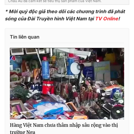
Châu Âu đã cam kết sẽ tiêu thụ sản phẩm của Việt Nam.
Photo
Infographic
* Mời quý độc giả theo dõi các chương trình đã phát
sóng của Đài Truyền hình Việt Nam tại
TV Online
!
Video
Shorts video
Tin liên quan
VTV Money
VTV Thể thao
VTV Sức khoẻ
Bất động sản
Thị trường 24h
Tấm lòng Việt
VTV4
Vươn mình bằng AI
VTV9
VTV8
Hàng Việt Nam chưa thâm nhập sâu rộng vào thị
Liên hệ tòa soạn
English
trường Nga