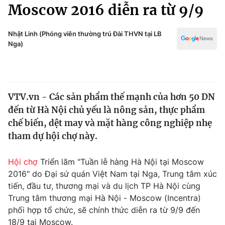
Chính trị
Moscow 2016 diễn ra từ 9/9
Truyền hình
Văn hóa - Giải trí
Xã hội
Nhật Linh (Phóng viên thường trú Đài THVN tại LB
Y tế
Nga)
Đời sống
Pháp luật
Công nghệ
Giáo dục
Y tế
VTV.vn - Các sản phẩm thế mạnh của hơn 50 DN
đến từ Hà Nội chủ yếu là nông sản, thực phẩm
Thế giới
chế biến, dệt may và mặt hàng công nghiệp nhẹ
tham dự hội chợ này.
Tin tức
Kinh tế
Thế giới đó đây
Hội chợ
Triển lãm "Tuần lễ hàng Hà Nội tại Moscow
Tài chính
2016" do Đại sứ quán Việt Nam tại Nga, Trung tâm xúc
Dữ liệu và đời sống
Câu chuyện quốc tế
tiến, đầu tư, thương mại và du lịch TP Hà Nội cùng
Thị trường
Trung tâm thương mại Hà Nội - Moscow (Incentra)
Truyền hình
Góc doanh nghiệp
phối hợp tổ chức, sẽ chính thức diễn ra từ 9/9 đến
18/9 tại Moscow.