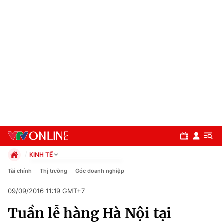
KINH TẾ
Chính trị
Tài chính
Thị trường
Góc doanh nghiệp
Xã hội
09/09/2016 11:19 GMT+7
Pháp luật
Chuyên mục
Kinh tế
Tuần lễ hàng Hà Nội tại
Thể thao