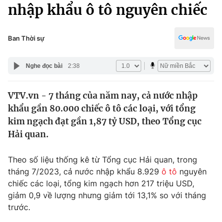
Chính trị
nhập khẩu ô tô nguyên chiếc
Truyền hình
Văn hóa - Giải trí
Xã hội
Y tế
Ban Thời sự
Đời sống
Pháp luật
Công nghệ
Nghe đọc bài
2:38
Giáo dục
Y tế
VTV.vn - 7 tháng của năm nay, cả nước nhập
khẩu gần 80.000 chiếc ô tô các loại, với tổng
Thế giới
kim ngạch đạt gần 1,87 tỷ USD, theo Tổng cục
Hải quan.
Tin tức
Kinh tế
Thế giới đó đây
Theo số liệu thống kê từ Tổng cục Hải quan, trong
Tài chính
tháng 7/2023, cả nước nhập khẩu 8.929
ô tô
nguyên
Dữ liệu và đời sống
Câu chuyện quốc tế
chiếc các loại, tổng kim ngạch hơn 217 triệu USD,
Thị trường
giảm 0,9 về lượng nhưng giảm tới 13,1% so với tháng
Truyền hình
Góc doanh nghiệp
trước.