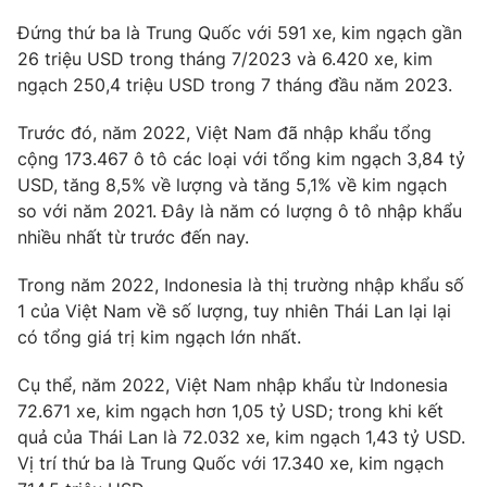
Đứng thứ ba là Trung Quốc với 591 xe, kim ngạch gần
Photo
Infographic
26 triệu USD trong tháng 7/2023 và 6.420 xe, kim
ngạch 250,4 triệu USD trong 7 tháng đầu năm 2023.
Video
Shorts video
Trước đó, năm 2022, Việt Nam đã nhập khẩu tổng
cộng 173.467 ô tô các loại với tổng kim ngạch 3,84 tỷ
VTV Money
VTV Thể thao
USD, tăng 8,5% về lượng và tăng 5,1% về kim ngạch
so với năm 2021. Đây là năm có lượng ô tô nhập khẩu
VTV Sức khoẻ
Bất động sản
nhiều nhất từ trước đến nay.
Trong năm 2022, Indonesia là thị trường nhập khẩu số
Thị trường 24h
Tấm lòng Việt
1 của Việt Nam về số lượng, tuy nhiên Thái Lan lại lại
có tổng giá trị kim ngạch lớn nhất.
VTV4
Vươn mình bằng AI
Cụ thể, năm 2022, Việt Nam nhập khẩu từ Indonesia
72.671 xe, kim ngạch hơn 1,05 tỷ USD; trong khi kết
VTV9
VTV8
quả của Thái Lan là 72.032 xe, kim ngạch 1,43 tỷ USD.
Vị trí thứ ba là Trung Quốc với 17.340 xe, kim ngạch
Liên hệ tòa soạn
English