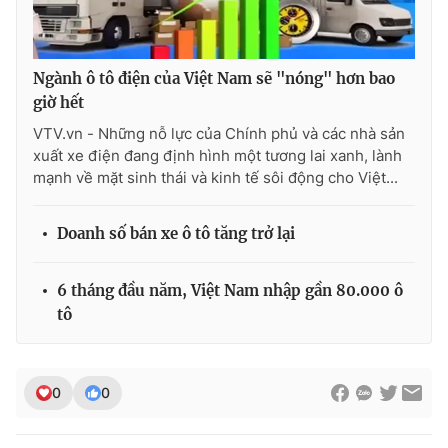
Ðiện thoại Thời báo VTV:
024.66 897 897
Email:
toasoan@vtv.vn
Liên hệ quảng cáo:
024-7300.7108
Ngành ô tô điện của Việt Nam sẽ "nóng" hơn bao
giờ hết
VTV.vn - Những nỗ lực của Chính phủ và các nhà sản
xuất xe điện đang định hình một tương lai xanh, lành
mạnh về mặt sinh thái và kinh tế sôi động cho Việt...
Doanh số bán xe ô tô tăng trở lại
6 tháng đầu năm, Việt Nam nhập gần 80.000 ô
tô
® Cấm sao chép dưới mọi hình thức nếu không có sự chấp
thuận bằng văn bản. Ghi rõ nguồn VTV.vn khi phát hành lại
thông tin từ website này.
0
0