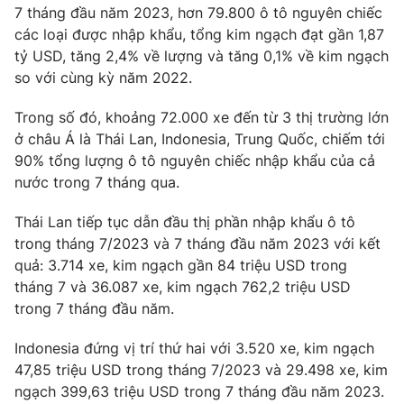
Phim VTV
7 tháng đầu năm 2023, hơn 79.800 ô tô nguyên chiếc
Giải trí
các loại được nhập khẩu, tổng kim ngạch đạt gần 1,87
Hậu trường
tỷ USD, tăng 2,4% về lượng và tăng 0,1% về kim ngạch
Điện ảnh
Đời sống
Nhân vật
so với cùng kỳ năm 2022.
Âm nhạc
Du lịch
Khán giả
Trong số đó, khoảng 72.000 xe đến từ 3 thị trường lớn
Giáo dục
Sao
ở châu Á là Thái Lan, Indonesia, Trung Quốc, chiếm tới
Làm đẹp
Giải sao mai
90% tổng lượng ô tô nguyên chiếc nhập khẩu của cả
Tuyển sinh
Công nghệ
Chất lượng cuộc sống
nước trong 7 tháng qua.
Học trực tuyến
Hitech Công nghệ tương lai
Thái Lan tiếp tục dẫn đầu thị phần nhập khẩu ô tô
Giao lưu trực tuyến
trong tháng 7/2023 và 7 tháng đầu năm 2023 với kết
Sản phẩm
quả: 3.714 xe, kim ngạch gần 84 triệu USD trong
Lịch phát sóng
Thị trường
tháng 7 và 36.087 xe, kim ngạch 762,2 triệu USD
trong 7 tháng đầu năm.
Tư vấn
Chuyên mục khác
Indonesia đứng vị trí thứ hai với 3.520 xe, kim ngạch
47,85 triệu USD trong tháng 7/2023 và 29.498 xe, kim
Emagazine
Podcast
ngạch 399,63 triệu USD trong 7 tháng đầu năm 2023.