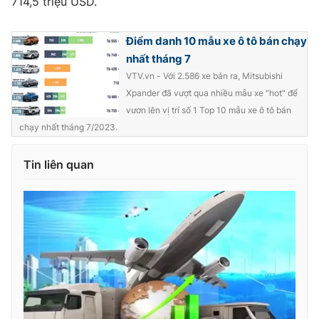
714,5 triệu USD.
Điểm danh 10 mẫu xe ô tô bán chạy
nhất tháng 7
THỜI BÁO VTV
VTV.vn - Với 2.586 xe bán ra, Mitsubishi
Xpander đã vượt qua nhiều mẫu xe "hot" để
vươn lên vị trí số 1 Top 10 mẫu xe ô tô bán
chạy nhất tháng 7/2023.
Theo dõi báo trên
Tin liên quan
Cơ quan chủ quản:
Đài Truyền hình Việt Nam
Cơ quan báo chí:
Thời báo VTV
Giấy phép hoạt động báo in và báo điện tử số 483/GP-BTTTT
cấp ngày 29/12/2023
Tổng Biên tập:
Vũ Thanh Thủy
Phó Tổng Biên tập:
Nguyễn Thị Mỹ Hạnh, Phạm Quốc Thắng,
Nguyễn Trọng Ninh
Tổng đài VTV:
024.38 355 931 - 024.38 355 932