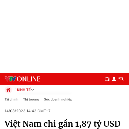
KINH TẾ
Chính trị
Tài chính
Thị trường
Góc doanh nghiệp
Xã hội
14/08/2023 14:43 GMT+7
Pháp luật
Chuyên mục
Kinh tế
Việt Nam chi gần 1,87 tỷ USD
Thể thao