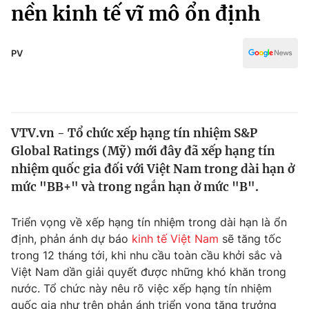
Chính trị
nền kinh tế vĩ mô ổn định
Truyền hình
Văn hóa - Giải trí
Xã hội
Y tế
PV
Đời sống
Pháp luật
Công nghệ
Giáo dục
Y tế
VTV.vn - Tổ chức xếp hạng tín nhiệm S&P
Global Ratings (Mỹ) mới đây đã xếp hạng tín
Thế giới
nhiệm quốc gia đối với Việt Nam trong dài hạn ở
mức "BB+" và trong ngắn hạn ở mức "B".
Tin tức
Kinh tế
Thế giới đó đây
Triển vọng về xếp hạng tín nhiệm trong dài hạn là ổn
Tài chính
định, phản ánh dự báo
kinh tế Việt Nam
sẽ tăng tốc
Dữ liệu và đời sống
Câu chuyện quốc tế
trong 12 tháng tới, khi nhu cầu toàn cầu khởi sắc và
Thị trường
Việt Nam dần giải quyết được những khó khăn trong
Truyền hình
Góc doanh nghiệp
nước. Tổ chức này nêu rõ việc xếp hạng tín nhiệm
quốc gia như trên phản ánh triển vọng tăng trưởng