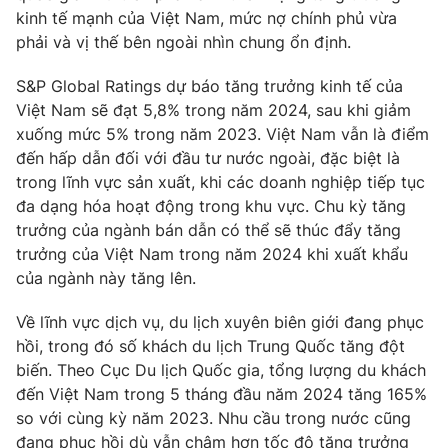
Phim VTV
kinh tế mạnh của Việt Nam, mức nợ chính phủ vừa
Giải trí
phải và vị thế bên ngoài nhìn chung ổn định.
Hậu trường
Điện ảnh
Đời sống
Nhân vật
S&P Global Ratings dự báo tăng trưởng kinh tế của
Âm nhạc
Việt Nam sẽ đạt 5,8% trong năm 2024, sau khi giảm
Du lịch
Khán giả
xuống mức 5% trong năm 2023. Việt Nam vẫn là điểm
Giáo dục
Sao
đến hấp dẫn đối với đầu tư nước ngoài, đặc biệt là
Làm đẹp
Giải sao mai
Tuyển sinh
trong lĩnh vực sản xuất, khi các doanh nghiệp tiếp tục
Công nghệ
Chất lượng cuộc sống
đa dạng hóa hoạt động trong khu vực. Chu kỳ tăng
Học trực tuyến
trưởng của ngành bán dẫn có thể sẽ thúc đẩy tăng
Hitech Công nghệ tương lai
Giao lưu trực tuyến
trưởng của Việt Nam trong năm 2024 khi xuất khẩu
Sản phẩm
của ngành này tăng lên.
Lịch phát sóng
Thị trường
Về lĩnh vực dịch vụ, du lịch xuyên biên giới đang phục
hồi, trong đó số khách du lịch Trung Quốc tăng đột
Tư vấn
biến. Theo Cục Du lịch Quốc gia, tổng lượng du khách
Chuyên mục khác
đến Việt Nam trong 5 tháng đầu năm 2024 tăng 165%
so với cùng kỳ năm 2023. Nhu cầu trong nước cũng
Emagazine
Podcast
đang phục hồi dù vẫn chậm hơn tốc độ tăng trưởng