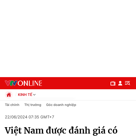
KINH TẾ
Chính trị
Tài chính
Thị trường
Góc doanh nghiệp
Xã hội
22/06/2024 07:35 GMT+7
Pháp luật
Chuyên mục
Kinh tế
Việt Nam được đánh giá có
Thể thao