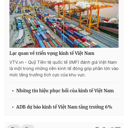
Ðiện thoại Thời báo VTV:
024.66 897 897
Email:
toasoan@vtv.vn
Liên hệ quảng cáo:
024-7300.7108
Lạc quan về triển vọng kinh tế Việt Nam
VTV.vn - Quỹ Tiền tệ quốc tế (IMF) đánh giá Việt Nam
là một trong những nền kinh tế đóng góp phần lớn vào
mức tăng trưởng tích cực của khu vực.
Những tín hiệu phục hồi của kinh tế Việt Nam
® Cấm sao chép dưới mọi hình thức nếu không có sự chấp
thuận bằng văn bản. Ghi rõ nguồn VTV.vn khi phát hành lại
ADB dự báo kinh tế Việt Nam tăng trưởng 6%
thông tin từ website này.