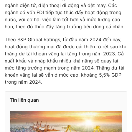
ngành điện tử, điện thoại di động và dệt may. Các
ngành có vốn FDI tiếp tục thúc đẩy hoạt động trong
nước, với cơ hội việc làm tốt hơn và mức lương cao
hơn, theo đó thúc đẩy tăng trưởng tiêu dùng cá nhân.
THỜI BÁO VTV
Theo S&P Global Ratings, từ đầu năm 2024 đến nay,
hoạt động thương mại đã được cải thiện rõ rệt sau khi
thặng dư tài khoản vãng lai tăng trong năm 2023. Cả
Theo dõi báo trên
xuất khẩu và nhập khẩu nhiều khả năng sẽ quay lại
mức tăng trưởng mạnh trong năm 2024. Thặng dư tài
Cơ quan chủ quản:
Đài Truyền hình Việt Nam
khoản vãng lai sẽ vẫn ở mức cao, khoảng 5,5% GDP
trong năm 2024.
Cơ quan báo chí:
Thời báo VTV
Giấy phép hoạt động báo in và báo điện tử số 483/GP-BTTTT
cấp ngày 29/12/2023
Tin liên quan
Tổng Biên tập:
Vũ Thanh Thủy
Phó Tổng Biên tập:
Nguyễn Thị Mỹ Hạnh, Phạm Quốc Thắng,
Nguyễn Trọng Ninh
Tổng đài VTV:
024.38 355 931 - 024.38 355 932