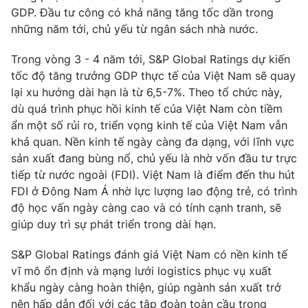
GDP. Đầu tư công có khả năng tăng tốc dần trong
Photo
Infographic
những năm tới, chủ yếu từ ngân sách nhà nước.
Trong vòng 3 - 4 năm tới, S&P Global Ratings dự kiến
Video
Shorts video
tốc độ tăng trưởng GDP thực tế của Việt Nam sẽ quay
lại xu hướng dài hạn là từ 6,5-7%. Theo tổ chức này,
VTV Money
VTV Thể thao
dù quá trình phục hồi kinh tế của Việt Nam còn tiềm
ẩn một số rủi ro, triển vọng kinh tế của Việt Nam vẫn
VTV Sức khoẻ
khả quan. Nền kinh tế ngày càng đa dạng, với lĩnh vực
Bất động sản
sản xuất đang bùng nổ, chủ yếu là nhờ vốn đầu tư trực
tiếp từ nước ngoài (FDI). Việt Nam là điểm đến thu hút
Thị trường 24h
Tấm lòng Việt
FDI ở Đông Nam Á nhờ lực lượng lao động trẻ, có trình
độ học vấn ngày càng cao và có tính cạnh tranh, sẽ
VTV4
Vươn mình bằng AI
giúp duy trì sự phát triển trong dài hạn.
S&P Global Ratings đánh giá Việt Nam có nền kinh tế
VTV9
VTV8
vĩ mô ổn định và mạng lưới logistics phục vụ xuất
khẩu ngày càng hoàn thiện, giúp ngành sản xuất trở
Liên hệ tòa soạn
English
nên hấp dẫn đối với các tập đoàn toàn cầu trong